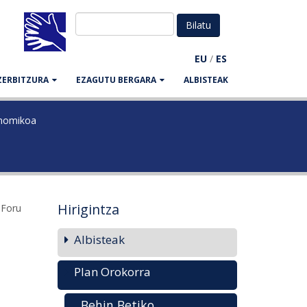
EU
/
ES
ZERBITZURA
EZAGUTU BERGARA
ALBISTEAK
onomikoa
Hirigintza
 Foru
Albisteak
Plan Orokorra
Behin Betiko