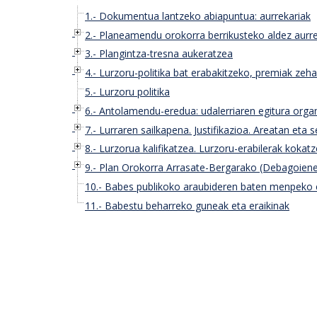
1.- Dokumentua lantzeko abiapuntua: aurrekariak
2.- Planeamendu orokorra berrikusteko aldez aurre
3.- Plangintza-tresna aukeratzea
4.- Lurzoru-politika bat erabakitzeko, premiak zeh
5.- Lurzoru politika
6.- Antolamendu-eredua: udalerriaren egitura orga
7.- Lurraren sailkapena. Justifikazioa. Areatan eta
8.- Lurzorua kalifikatzea. Lurzoru-erabilerak kokatz
9.- Plan Orokorra Arrasate-Bergarako (Debagoiene
10.- Babes publikoko araubideren baten menpeko 
11.- Babestu beharreko guneak eta eraikinak