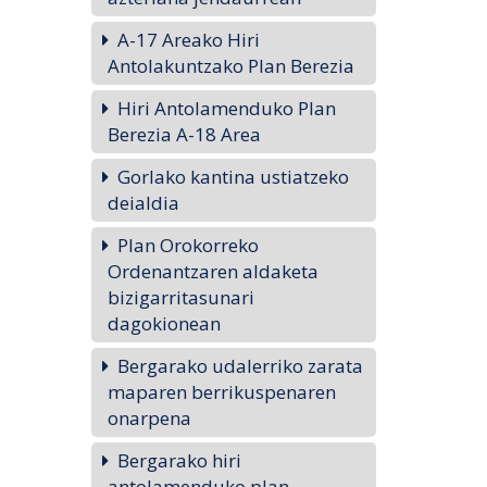
A-17 Areako Hiri
Antolakuntzako Plan Berezia
Hiri Antolamenduko Plan
Berezia A-18 Area
Gorlako kantina ustiatzeko
deialdia
Plan Orokorreko
Ordenantzaren aldaketa
bizigarritasunari
dagokionean
Bergarako udalerriko zarata
maparen berrikuspenaren
onarpena
Bergarako hiri
antolamenduko plan