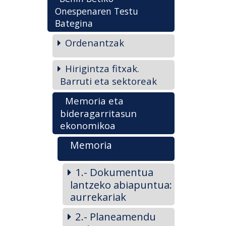
Onespenaren Testu
Bategina
Ordenantzak
Hirigintza fitxak.
Barruti eta sektoreak
Memoria eta
bideragarritasun
ekonomikoa
Memoria
1.- Dokumentua
lantzeko abiapuntua:
aurrekariak
2.- Planeamendu