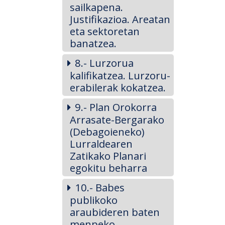
sailkapena.
Justifikazioa. Areatan
eta sektoretan
banatzea.
8.- Lurzorua
kalifikatzea. Lurzoru-
erabilerak kokatzea.
9.- Plan Orokorra
Arrasate-Bergarako
(Debagoieneko)
Lurraldearen
Zatikako Planari
egokitu beharra
10.- Babes
publikoko
araubideren baten
menpeko