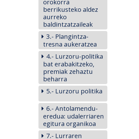
orokorra
berrikusteko aldez
aurreko
baldintzatzaileak
3.- Plangintza-
tresna aukeratzea
4.- Lurzoru-politika
bat erabakitzeko,
premiak zehaztu
beharra
5.- Lurzoru politika
6.- Antolamendu-
eredua: udalerriaren
egitura organikoa
7.- Lurraren