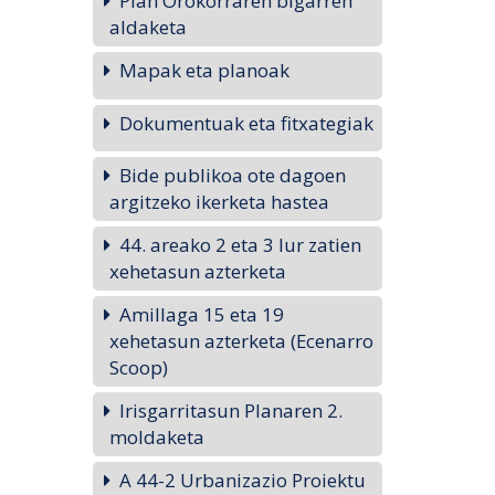
Plan Orokorraren bigarren
aldaketa
Mapak eta planoak
Dokumentuak eta fitxategiak
Bide publikoa ote dagoen
argitzeko ikerketa hastea
44. areako 2 eta 3 lur zatien
xehetasun azterketa
Amillaga 15 eta 19
xehetasun azterketa (Ecenarro
Scoop)
Irisgarritasun Planaren 2.
moldaketa
A 44-2 Urbanizazio Proiektu