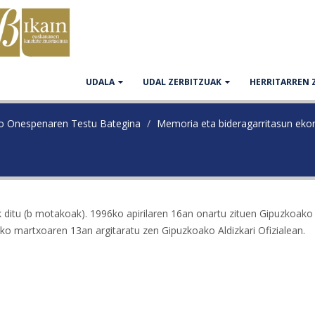
UDALA
UDAL ZERBITZUAK
HERRITARREN 
ko Onespenaren Testu Bategina
Memoria eta bideragarritasun ek
ditu (b motakoak). 1996ko apirilaren 16an onartu zituen Gipuzkoako
 martxoaren 13an argitaratu zen Gipuzkoako Aldizkari Ofizialean.