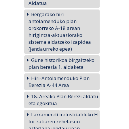
Aldatua
Bergarako hiri
antolamenduko plan
orokorreko A-18 arean
hirigintza-aktuaziorako
sistema aldatzeko izapidea
(jendaurreko epea)
Gune historikoa birgaitzeko
plan berezia 1. aldaketa
Hiri-Antolamenduko Plan
Berezia A-44 Area
18. Areako Plan Berezi aldatu
eta egokitua
Larramendi industrialdeko H
lur zatiaren xehetasun
azterlana jendaurrean