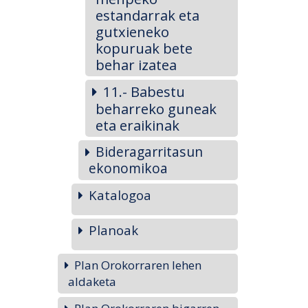
estandarrak eta
gutxieneko
kopuruak bete
behar izatea
11.- Babestu
beharreko guneak
eta eraikinak
Bideragarritasun
ekonomikoa
Katalogoa
Planoak
Plan Orokorraren lehen
aldaketa