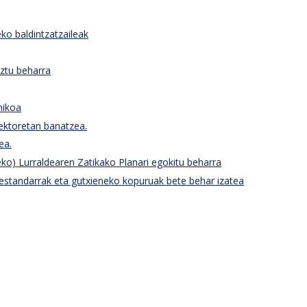
ko baldintzatzaileak
aztu beharra
nikoa
 sektoretan banatzea.
ea.
ko) Lurraldearen Zatikako Planari egokitu beharra
estandarrak eta gutxieneko kopuruak bete behar izatea