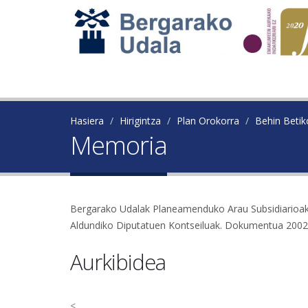
Hasiera
Hirigintza
Plan Orokorra
Behin Beti
Memoria
Bergarako Udalak Planeamenduko Arau Subsidiarioak 
Aldundiko Diputatuen Kontseiluak. Dokumentua 2002ko
Aurkibidea
<