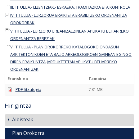
III. TITULUA.- LIZENTZIAK.- ESKAERA, TRAMITAZIOA ETA KONTROLA
IV. TITULUA.- LURZORUA ERAIKI ETA ERABILTZEKO ORDENANTZA
OROKORRAK
V. TITULUA.- LURZORU URBANIZAEZINEAN APLIKATU BEHARREKO
ORDENANTZA BEREZIAK
VI. TITULUA.- PLAN OROKORREKO KATALOGOKO ONDASUN
ARKITEKTONIKOEN ETA BALIO ARKEOLOGIKOEN GAINEAN EGINGO
DIREN ERAIKUNTZA-JARDUKETETAN APLIKATU BEHARREKO
ORDENANTZAK
Eranskina
Tamaina
PDF fitxategia
7.81 MB
Hirigintza
Albisteak
Plan Orokorra