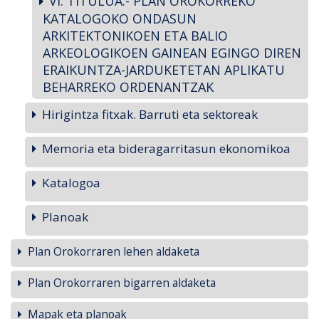
VI. TITULUA.- PLAN OROKORREKO
KATALOGOKO ONDASUN
ARKITEKTONIKOEN ETA BALIO
ARKEOLOGIKOEN GAINEAN EGINGO DIREN
ERAIKUNTZA-JARDUKETETAN APLIKATU
BEHARREKO ORDENANTZAK
Hirigintza fitxak. Barruti eta sektoreak
Memoria eta bideragarritasun ekonomikoa
Katalogoa
Planoak
Plan Orokorraren lehen aldaketa
Plan Orokorraren bigarren aldaketa
Mapak eta planoak