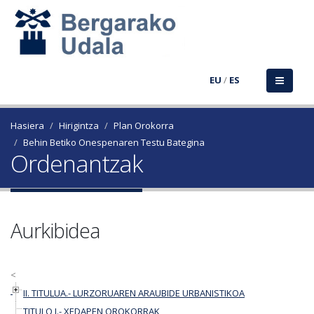
EU
/
ES
Hasiera
Hirigintza
Plan Orokorra
Behin Betiko Onespenaren Testu Bategina
Ordenantzak
Aurkibidea
<
II. TITULUA.- LURZORUAREN ARAUBIDE URBANISTIKOA
TITULO I.- XEDAPEN OROKORRAK