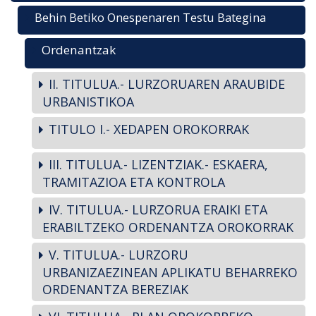
Behin Betiko Onespenaren Testu Bategina
Ordenantzak
II. TITULUA.- LURZORUAREN ARAUBIDE
URBANISTIKOA
TITULO I.- XEDAPEN OROKORRAK
III. TITULUA.- LIZENTZIAK.- ESKAERA,
TRAMITAZIOA ETA KONTROLA
IV. TITULUA.- LURZORUA ERAIKI ETA
ERABILTZEKO ORDENANTZA OROKORRAK
V. TITULUA.- LURZORU
URBANIZAEZINEAN APLIKATU BEHARREKO
ORDENANTZA BEREZIAK