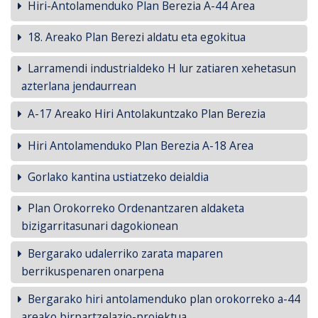
Hiri-Antolamenduko Plan Berezia A-44 Area
18. Areako Plan Berezi aldatu eta egokitua
Larramendi industrialdeko H lur zatiaren xehetasun
azterlana jendaurrean
A-17 Areako Hiri Antolakuntzako Plan Berezia
Hiri Antolamenduko Plan Berezia A-18 Area
Gorlako kantina ustiatzeko deialdia
Plan Orokorreko Ordenantzaren aldaketa
bizigarritasunari dagokionean
Bergarako udalerriko zarata maparen
berrikuspenaren onarpena
Bergarako hiri antolamenduko plan orokorreko a-44
areako birpartzelazio-proiektua