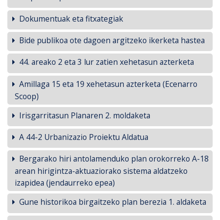
Dokumentuak eta fitxategiak
Bide publikoa ote dagoen argitzeko ikerketa hastea
44. areako 2 eta 3 lur zatien xehetasun azterketa
Amillaga 15 eta 19 xehetasun azterketa (Ecenarro
Scoop)
Irisgarritasun Planaren 2. moldaketa
A 44-2 Urbanizazio Proiektu Aldatua
Bergarako hiri antolamenduko plan orokorreko A-18
arean hirigintza-aktuaziorako sistema aldatzeko
izapidea (jendaurreko epea)
Gune historikoa birgaitzeko plan berezia 1. aldaketa