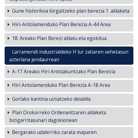
Gune historikoa birgaitzeko plan berezia 1. aldaketa
Hiri-Antolamenduko Plan Berezia A-44 Area
18. Areako Plan Berezi aldatu eta egokitua
Larramendi industrialdeko H lur zatiaren xehetasun
azterlana jendaurrean
A-17 Areako Hiri Antolakuntzako Plan Berezia
Hiri Antolamenduko Plan Berezia A-18 Area
Gorlako kantina ustiatzeko deialdia
Plan Orokorreko Ordenantzaren aldaketa
bizigarritasunari dagokionean
Bergarako udalerriko zarata maparen