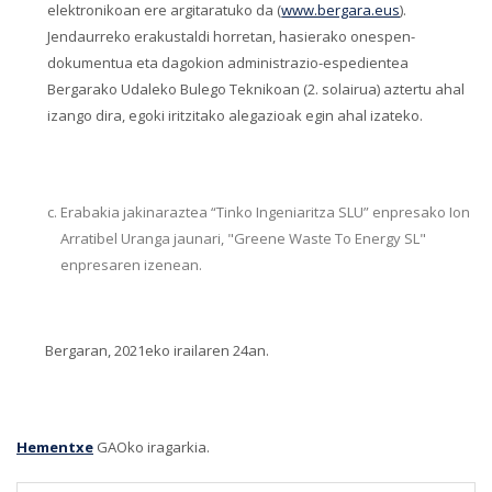
elektronikoan ere argitaratuko da (
www.bergara.eus
).
Jendaurreko erakustaldi horretan, hasierako onespen-
dokumentua eta dagokion administrazio-espedientea
Bergarako Udaleko Bulego Teknikoan (2. solairua) aztertu ahal
izango dira, egoki iritzitako alegazioak egin ahal izateko.
Erabakia jakinaraztea “Tinko Ingeniaritza SLU” enpresako Ion
Arratibel Uranga jaunari, "Greene Waste To Energy SL"
enpresaren izenean.
Bergaran, 2021eko irailaren 24an.
Hementxe
GAOko iragarkia.