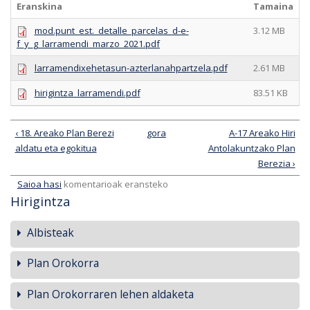
Eranskina
Tamaina
mod.punt_est._detalle_parcelas_d-e-
3.12 MB
f_y_g_larramendi_marzo_2021.pdf
larramendixehetasun-azterlanahpartzela.pdf
2.61 MB
hirigintza_larramendi.pdf
83.51 KB
‹ 18. Areako Plan Berezi
gora
A-17 Areako Hiri
aldatu eta egokitua
Antolakuntzako Plan
Berezia ›
Saioa hasi
komentarioak eransteko
Hirigintza
Albisteak
Plan Orokorra
Plan Orokorraren lehen aldaketa