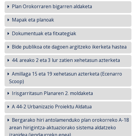
Plan Orokorraren bigarren aldaketa
Mapak eta planoak
Dokumentuak eta fitxategiak
Bide publikoa ote dagoen argitzeko ikerketa hastea
44. areako 2 eta 3 lur zatien xehetasun azterketa
Amillaga 15 eta 19 xehetasun azterketa (Ecenarro
Scoop)
Irisgarritasun Planaren 2. moldaketa
A 44-2 Urbanizazio Proiektu Aldatua
Bergarako hiri antolamenduko plan orokorreko A-18
arean hirigintza-aktuaziorako sistema aldatzeko
izapidea (jendaurreko epea)