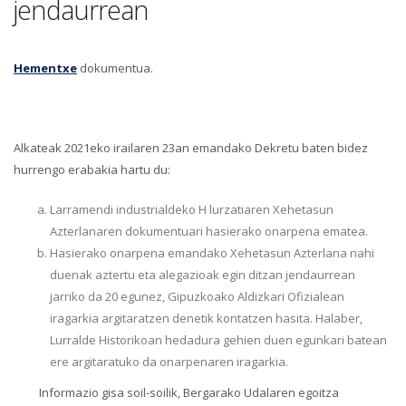
jendaurrean
Hementxe
dokumentua.
Alkateak 2021eko irailaren 23an emandako Dekretu baten bidez
hurrengo erabakia hartu du:
Larramendi industrialdeko H lurzatiaren Xehetasun
Azterlanaren dokumentuari hasierako onarpena ematea.
Hasierako onarpena emandako Xehetasun Azterlana nahi
duenak aztertu eta alegazioak egin ditzan jendaurrean
jarriko da 20 egunez, Gipuzkoako Aldizkari Ofizialean
iragarkia argitaratzen denetik kontatzen hasita. Halaber,
Lurralde Historikoan hedadura gehien duen egunkari batean
ere argitaratuko da onarpenaren iragarkia.
Informazio gisa soil-soilik, Bergarako Udalaren egoitza