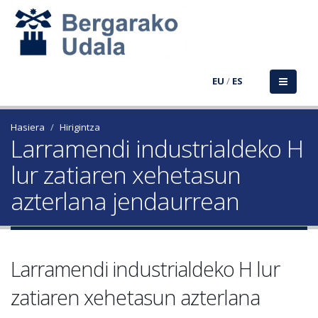
EU
/
ES
Hasiera
Hirigintza
Larramendi industrialdeko H
lur zatiaren xehetasun
azterlana jendaurrean
Larramendi industrialdeko H lur
zatiaren xehetasun azterlana