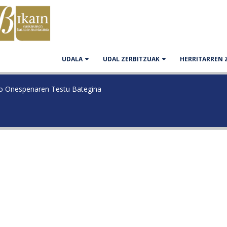
UDALA
UDAL ZERBITZUAK
HERRITARREN 
ko Onespenaren Testu Bategina