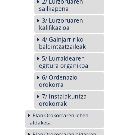
2/ Lurzoruaren
sailkapena
3/ Lurzoruaren
kalifikazioa
4/ Gainjarririko
baldintzatzaileak
5/ Lurraldearen
egitura organikoa
6/ Ordenazio
orokorra
7/ Instalakuntza
orokorrak
Plan Orokorraren lehen
aldaketa
Plan Orokorraren bigarren