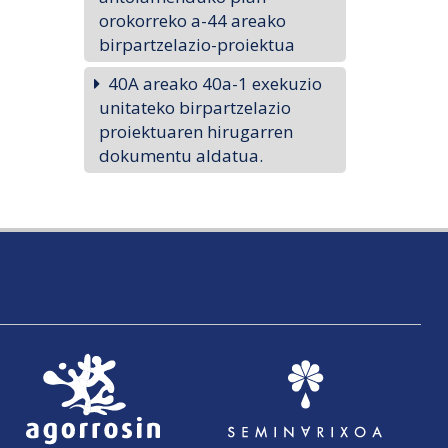
orokorreko a-44 areako
birpartzelazio-proiektua
40A areako 40a-1 exekuzio
unitateko birpartzelazio
proiektuaren hirugarren
dokumentu aldatua.