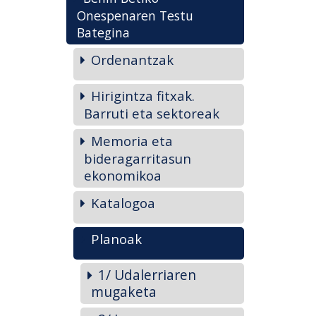
Onespenaren Testu
Bategina
Ordenantzak
Hirigintza fitxak.
Barruti eta sektoreak
Memoria eta
bideragarritasun
ekonomikoa
Katalogoa
Planoak
1/ Udalerriaren
mugaketa