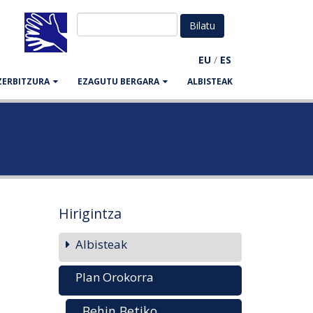
EU
/
ES
ZERBITZURA
EZAGUTU BERGARA
ALBISTEAK
Hirigintza
Albisteak
Plan Orokorra
Behin Betiko