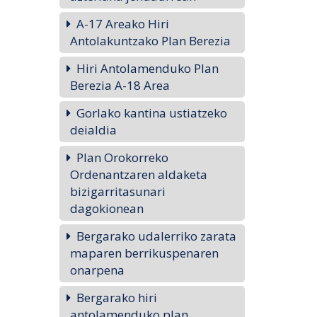
A-17 Areako Hiri
Antolakuntzako Plan Berezia
Hiri Antolamenduko Plan
Berezia A-18 Area
Gorlako kantina ustiatzeko
deialdia
Plan Orokorreko
Ordenantzaren aldaketa
bizigarritasunari
dagokionean
Bergarako udalerriko zarata
maparen berrikuspenaren
onarpena
Bergarako hiri
antolamenduko plan