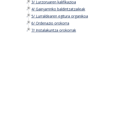
3/ Lurzoruaren kalifikazioa
4/ Gainjarririko baldintzatzaileak
5/ Lurraldearen egitura organikoa
6/ Ordenazio orokorra
7/ Instalakuntza orokorrak