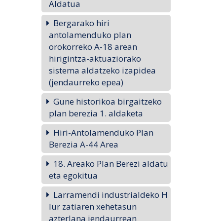
Aldatua
Bergarako hiri
antolamenduko plan
orokorreko A-18 arean
hirigintza-aktuaziorako
sistema aldatzeko izapidea
(jendaurreko epea)
Gune historikoa birgaitzeko
plan berezia 1. aldaketa
Hiri-Antolamenduko Plan
Berezia A-44 Area
18. Areako Plan Berezi aldatu
eta egokitua
Larramendi industrialdeko H
lur zatiaren xehetasun
azterlana jendaurrean