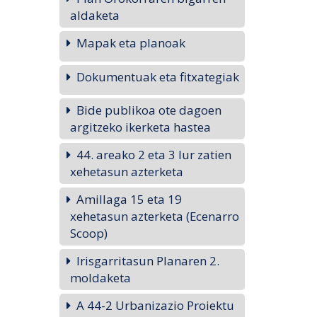
aldaketa
Mapak eta planoak
Dokumentuak eta fitxategiak
Bide publikoa ote dagoen
argitzeko ikerketa hastea
44. areako 2 eta 3 lur zatien
xehetasun azterketa
Amillaga 15 eta 19
xehetasun azterketa (Ecenarro
Scoop)
Irisgarritasun Planaren 2.
moldaketa
A 44-2 Urbanizazio Proiektu