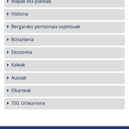
Mapak eta planoak
Historia
Bergarako pertsonaia ospetsuak
Biztanleria
Ekonomia
Kaleak
Auzoak
Elkarteak
750. Urteurrena