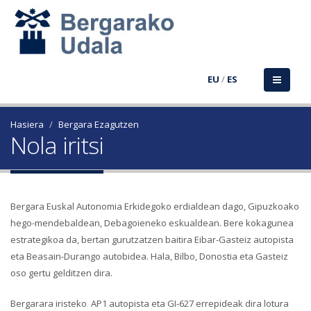
EU
/
ES
Hasiera
Bergara Ezagutzen
Nola iritsi
Bergara Euskal Autonomia Erkidegoko erdialdean dago, Gipuzkoako
hego-mendebaldean, Debagoieneko eskualdean. Bere kokagunea
estrategikoa da, bertan gurutzatzen baitira Eibar-Gasteiz autopista
eta Beasain-Durango autobidea. Hala, Bilbo, Donostia eta Gasteiz
oso gertu gelditzen dira.
Bergarara iristeko AP1 autopista eta GI-627 errepideak dira lotura