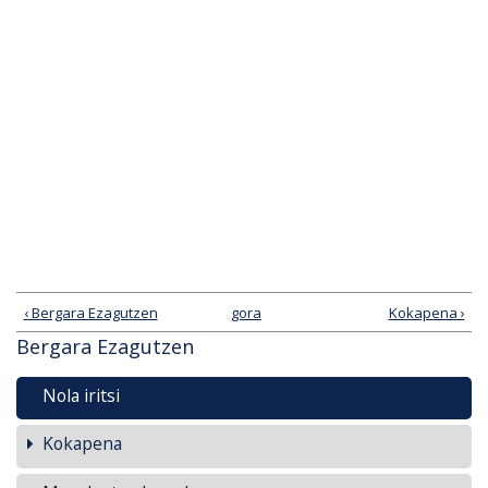
‹ Bergara Ezagutzen
gora
Kokapena ›
Bergara Ezagutzen
Nola iritsi
Kokapena