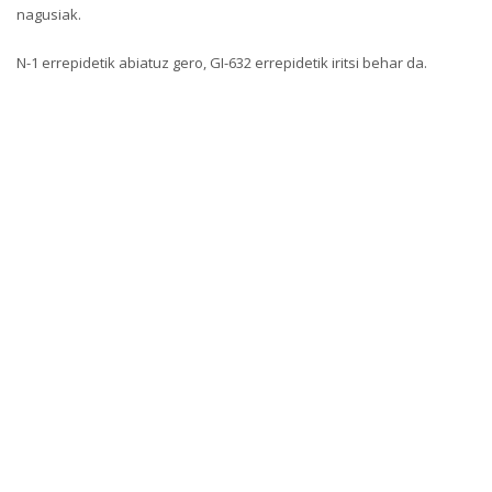
nagusiak.
N-1 errepidetik abiatuz gero, GI-632 errepidetik iritsi behar da.