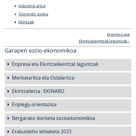
Industria arloa
Oxirondo azoka
Ekintzak
Enpresa eta
Ekintzaileentzat laguntzak ›
Garapen sozio-ekonomikoa
Enpresa eta Ekintzaileentzat laguntzak
Merkataritza eta Ostalaritza
Ekintzailetza : EKINARO
Enplegu orientazioa
Bergarako ikerketa sozioekonomikoa
Erakusleiho lehiaketa 2023