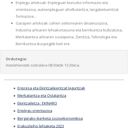
Enplegu arlokoak: Enpleguari buruzko informazio eta
orientazioa, autoenpleguari aholkularitza, langabetuentzat
formazioa…
Garapen arlokoak: Lehen sektorearen dinamizazioa,
Industria arloaren lehiakortasuna eta berrikuntza bultzatzea,
Merkataritza arloaren sustapena, Zientzia, Teknologia eta
Berrikuntza ikuspegitik beti ere.
Ordutegia:
Astelehenetik ostiralera 08:30etik 13:30era.
Enpresa eta Ekintzaileentzat laguntzak
Merkataritza eta Ostalaritza
Ekintzailetza : EKINARO
Enplegu orientazioa
Bergarako ikerketa sozioekonomikoa
Erakusleiho lehiaketa 2023