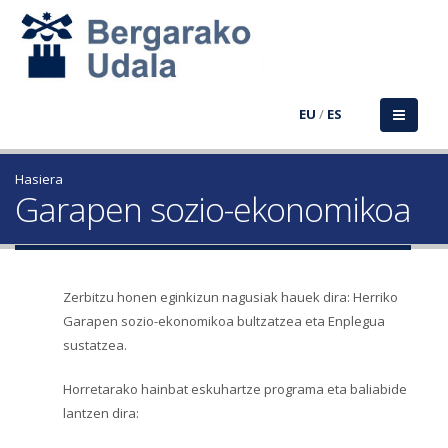
EU
/
ES
Hasiera
Garapen sozio-ekonomikoa
Zerbitzu honen eginkizun nagusiak hauek dira: Herriko
Garapen sozio-ekonomikoa bultzatzea eta Enplegua
sustatzea.
Horretarako hainbat eskuhartze programa eta baliabide
lantzen dira: