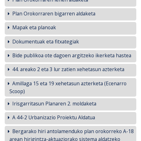
Plan Orokorraren bigarren aldaketa
Mapak eta planoak
Dokumentuak eta fitxategiak
Bide publikoa ote dagoen argitzeko ikerketa hastea
44. areako 2 eta 3 lur zatien xehetasun azterketa
Amillaga 15 eta 19 xehetasun azterketa (Ecenarro
Scoop)
Irisgarritasun Planaren 2. moldaketa
A 44-2 Urbanizazio Proiektu Aldatua
Bergarako hiri antolamenduko plan orokorreko A-18
arean hirigintza-aktuaziorako sistema aldatzeko