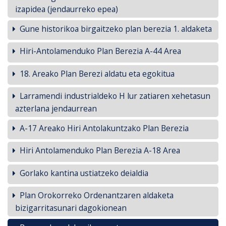
izapidea (jendaurreko epea)
Gune historikoa birgaitzeko plan berezia 1. aldaketa
Hiri-Antolamenduko Plan Berezia A-44 Area
18. Areako Plan Berezi aldatu eta egokitua
Larramendi industrialdeko H lur zatiaren xehetasun
azterlana jendaurrean
A-17 Areako Hiri Antolakuntzako Plan Berezia
Hiri Antolamenduko Plan Berezia A-18 Area
Gorlako kantina ustiatzeko deialdia
Plan Orokorreko Ordenantzaren aldaketa
bizigarritasunari dagokionean