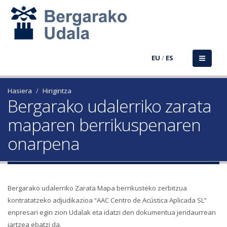
EU
/
ES
Hasiera
Hirigintza
Bergarako udalerriko zarata
maparen berrikuspenaren
onarpena
Bergarako udalerriko Zarata Mapa berrikusteko zerbitzua
kontratatzeko adjudikazioa “AAC Centro de Acústica Aplicada SL”
enpresari egin zion Udalak eta idatzi den dokumentua jendaurrean
jartzea ebatzi da.