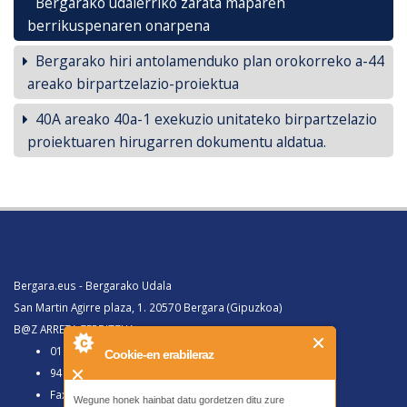
Bergarako udalerriko zarata maparen
berrikuspenaren onarpena
Bergarako hiri antolamenduko plan orokorreko a-44
areako birpartzelazio-proiektua
40A areako 40a-1 exekuzio unitateko birpartzelazio
proiektuaren hirugarren dokumentu aldatua.
Bergara.eus - Bergarako Udala
San Martin Agirre plaza, 1. 20570 Bergara (Gipuzkoa)
B@Z ARRETA ZERBITZUA:
010, Bergaratik deituz gero
Cookie-en erabileraz
943 77 91 00, Bergaraz kanpotik deituz gero
Faxa 943 77 91 63
Wegune honek hainbat datu gordetzen ditu zure