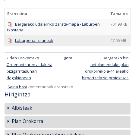
Eranskina
Tamaina
Bergarako udalerriko zarata-mapa - Laburpen
701.98 KB
txostena
Laburpena - planoak
47.06 MB
‹ Plan Orokorreko
gora
Bergarako hiri
Ordenantzaren aldaketa
antolamenduko plan
bizigarritasunari
orokorreko a-44 areako
dagokionean
birpartzelazio-proiektua ›
Saioa hasi
komentarioak eransteko
Hirigintza
Albisteak
Plan Orokorra
Plan Orokorraren lehen aldaketa