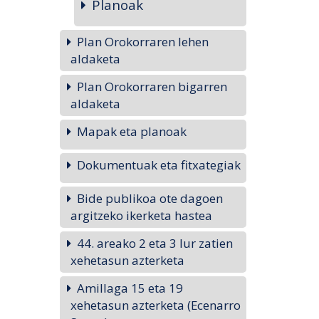
Planoak
Plan Orokorraren lehen
aldaketa
Plan Orokorraren bigarren
aldaketa
Mapak eta planoak
Dokumentuak eta fitxategiak
Bide publikoa ote dagoen
argitzeko ikerketa hastea
44. areako 2 eta 3 lur zatien
xehetasun azterketa
Amillaga 15 eta 19
xehetasun azterketa (Ecenarro