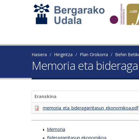
Hasiera
Hirigintza
Plan Orokorra
Behin Beti
Memoria eta bideraga
Eranskina
memoria_eta_bideragarritasun_ekonomikoa.pdf
Memoria
Bideragarritasun ekonomikoa