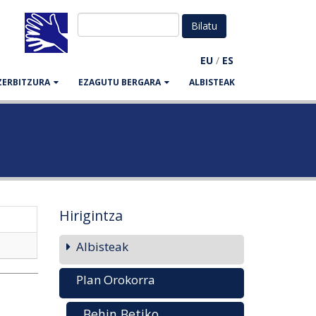
EU
/
ES
ZERBITZURA
EZAGUTU BERGARA
ALBISTEAK
Hirigintza
Albisteak
Plan Orokorra
Behin Betiko