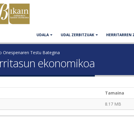
UDALA
UDAL ZERBITZUAK
HERRITARREN 
ko Onespenaren Testu Bategina
rritasun ekonomikoa
Tamaina
8.17 MB