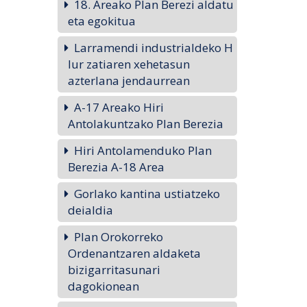
18. Areako Plan Berezi aldatu
eta egokitua
Larramendi industrialdeko H
lur zatiaren xehetasun
azterlana jendaurrean
A-17 Areako Hiri
Antolakuntzako Plan Berezia
Hiri Antolamenduko Plan
Berezia A-18 Area
Gorlako kantina ustiatzeko
deialdia
Plan Orokorreko
Ordenantzaren aldaketa
bizigarritasunari
dagokionean