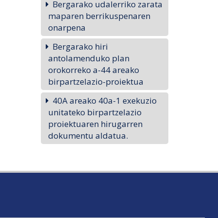
Bergarako udalerriko zarata
maparen berrikuspenaren
onarpena
Bergarako hiri
antolamenduko plan
orokorreko a-44 areako
birpartzelazio-proiektua
40A areako 40a-1 exekuzio
unitateko birpartzelazio
proiektuaren hirugarren
dokumentu aldatua.