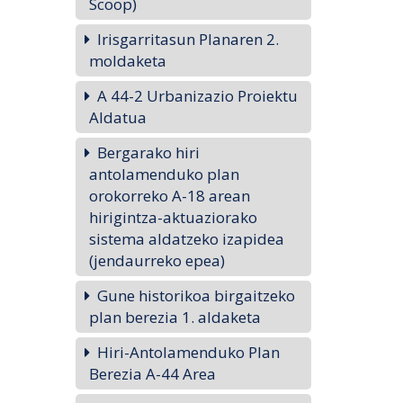
Scoop)
Irisgarritasun Planaren 2.
moldaketa
A 44-2 Urbanizazio Proiektu
Aldatua
Bergarako hiri
antolamenduko plan
orokorreko A-18 arean
hirigintza-aktuaziorako
sistema aldatzeko izapidea
(jendaurreko epea)
Gune historikoa birgaitzeko
plan berezia 1. aldaketa
Hiri-Antolamenduko Plan
Berezia A-44 Area