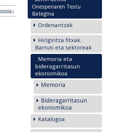
Onespenaren Testu
moria ›
Bategina
Ordenantzak
Hirigintza fitxak.
Barruti eta sektoreak
Memoria eta
bideragarritasun
ekonomikoa
Memoria
Bideragarritasun
ekonomikoa
Katalogoa