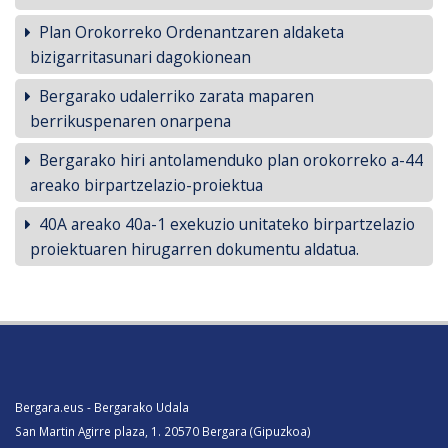
Plan Orokorreko Ordenantzaren aldaketa
bizigarritasunari dagokionean
Bergarako udalerriko zarata maparen
berrikuspenaren onarpena
Bergarako hiri antolamenduko plan orokorreko a-44
areako birpartzelazio-proiektua
40A areako 40a-1 exekuzio unitateko birpartzelazio
proiektuaren hirugarren dokumentu aldatua.
Bergara.eus - Bergarako Udala
San Martin Agirre plaza, 1. 20570 Bergara (Gipuzkoa)