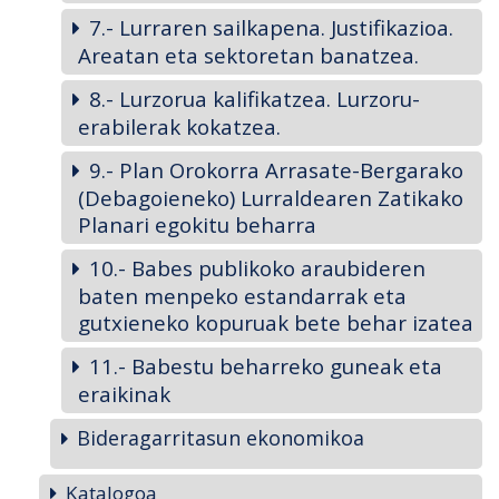
7.- Lurraren sailkapena. Justifikazioa.
Areatan eta sektoretan banatzea.
8.- Lurzorua kalifikatzea. Lurzoru-
erabilerak kokatzea.
9.- Plan Orokorra Arrasate-Bergarako
(Debagoieneko) Lurraldearen Zatikako
Planari egokitu beharra
10.- Babes publikoko araubideren
baten menpeko estandarrak eta
gutxieneko kopuruak bete behar izatea
11.- Babestu beharreko guneak eta
eraikinak
Bideragarritasun ekonomikoa
Katalogoa