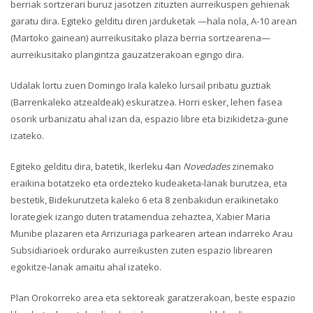
berriak sortzerari buruz jasotzen zituzten aurreikuspen gehienak
garatu dira. Egiteko gelditu diren jarduketak —hala nola, A-10 arean
(Martoko gainean) aurreikusitako plaza berria sortzearena—
aurreikusitako plangintza gauzatzerakoan egingo dira.
Udalak lortu zuen Domingo Irala kaleko lursail pribatu guztiak
(Barrenkaleko atzealdeak) eskuratzea. Horri esker, lehen fasea
osorik urbanizatu ahal izan da, espazio libre eta bizikidetza-gune
izateko.
Egiteko gelditu dira, batetik, Ikerleku 4an
Novedades
zinemako
eraikina botatzeko eta ordezteko kudeaketa-lanak burutzea, eta
bestetik, Bidekurutzeta kaleko 6 eta 8 zenbakidun eraikinetako
lorategiek izango duten tratamendua zehaztea, Xabier Maria
Munibe plazaren eta Arrizuriaga parkearen artean indarreko Arau
Subsidiarioek ordurako aurreikusten zuten espazio librearen
egokitze-lanak amaitu ahal izateko.
Plan Orokorreko area eta sektoreak garatzerakoan, beste espazio