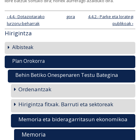
libre batzuk sortuko dira; horiek aurrerago azalduko dira.
‹ 4.4.- Dotaziotarako
gora
4.4.2.- Parke eta lorategi
lurzoru-beharrak
publikoak ›
Hirigintza
Albisteak
Plan Orokorra
Behin Betiko Onespenaren Testu Bategina
Ordenantzak
Hirigintza fitxak. Barruti eta sektoreak
Memoria eta bideragarritasun ekonomikoa
Memoria