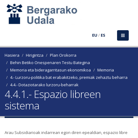
EU
/
ES
Hasiera
Hirigintza
Plan Orokorra
Behin Betiko Onespenaren Testu Bategina
Memoria eta bideragarritasun ekonomikoa
Memoria
4.- Lurzoru-politika bat erabakitzeko, premiak zehaztu beharra
4.4.- Dotaziotarako lurzoru-beharrak
4.4.1.- Espazio libreen
sistema
Arau Subsidiarioak indarrean egon diren epealdian, espazio libre