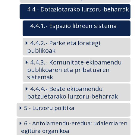
4.4.- Dotaziotarako lurzoru-beharrak
4.4.1.- Espazio libreen sistema
4.4.2.- Parke eta lorategi
publikoak
4.4.3.- Komunitate-ekipamendu
publikoaren eta pribatuaren
sistemak
4.4.4.- Beste ekipamendu
batzuetarako lurzoru-beharrak
5.- Lurzoru politika
6.- Antolamendu-eredua: udalerriaren
egitura organikoa