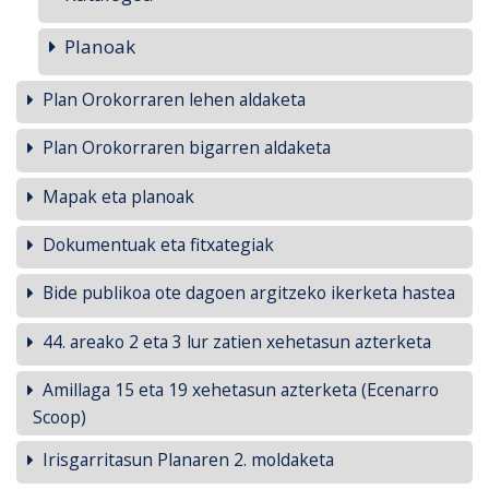
Planoak
Plan Orokorraren lehen aldaketa
Plan Orokorraren bigarren aldaketa
Mapak eta planoak
Dokumentuak eta fitxategiak
Bide publikoa ote dagoen argitzeko ikerketa hastea
44. areako 2 eta 3 lur zatien xehetasun azterketa
Amillaga 15 eta 19 xehetasun azterketa (Ecenarro
Scoop)
Irisgarritasun Planaren 2. moldaketa