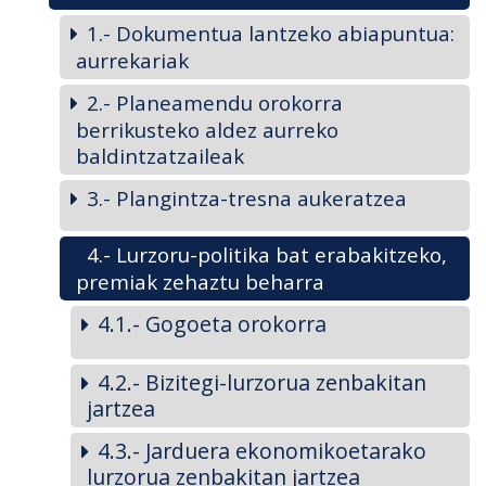
1.- Dokumentua lantzeko abiapuntua:
aurrekariak
2.- Planeamendu orokorra
berrikusteko aldez aurreko
baldintzatzaileak
3.- Plangintza-tresna aukeratzea
4.- Lurzoru-politika bat erabakitzeko,
premiak zehaztu beharra
4.1.- Gogoeta orokorra
4.2.- Bizitegi-lurzorua zenbakitan
jartzea
4.3.- Jarduera ekonomikoetarako
lurzorua zenbakitan jartzea