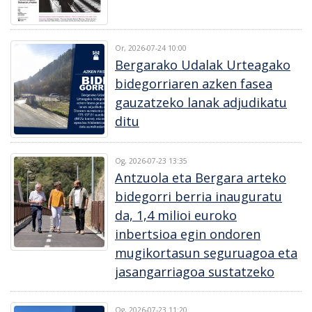
Or, 2026-07-24 10:00
Bergarako Udalak Urteagako
bidegorriaren azken fasea
gauzatzeko lanak adjudikatu
ditu
Og, 2026-07-23 13:35
Antzuola eta Bergara arteko
bidegorri berria inauguratu
da, 1,4 milioi euroko
inbertsioa egin ondoren
mugikortasun seguruagoa eta
jasangarriagoa sustatzeko
Og, 2026-07-23 11:20