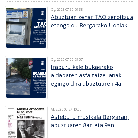
Og, 2026-07-30 09:38
Abuztuan zehar TAO zerbitzua
etengo du Bergarako Udalak
Og, 2026-07-30 09:37
Iraburu kale bukaerako
aldaparen asfaltatze lanak
egingo dira abuztuaren 4an
Al, 2026-07-27 10:30
Asteburu musikala Bergaran,
abuztuaren 8an eta 9an