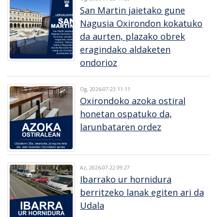
San Martin jaietako gune
Nagusia Oxirondon kokatuko
da aurten, plazako obrek
eragindako aldaketen
ondorioz
Og, 2026-07-23 11:11
Oxirondoko azoka ostiral
honetan ospatuko da,
larunbataren ordez
Az, 2026-07-22 09:27
Ibarrako ur hornidura
berritzeko lanak egiten ari da
Udala