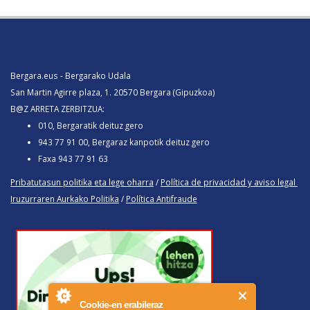
Bergara.eus - Bergarako Udala
San Martin Agirre plaza, 1. 20570 Bergara (Gipuzkoa)
B@Z ARRETA ZERBITZUA:
010, Bergaratik deituz gero
943 77 91 00, Bergaraz kanpotik deituz gero
Faxa 943 77 91 63
Pribatutasun politika eta lege oharra
/
Política de privacidad y aviso legal
Iruzurraren Aurkako Politika
/
Política Antifraude
Cookie-en erabileraz