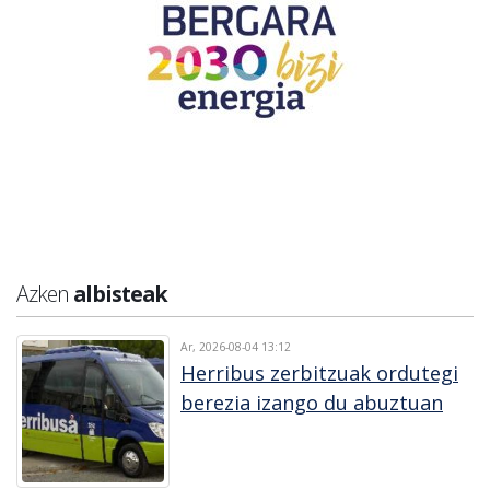
Azken
albisteak
Ar, 2026-08-04 13:12
Herribus zerbitzuak ordutegi
berezia izango du abuztuan