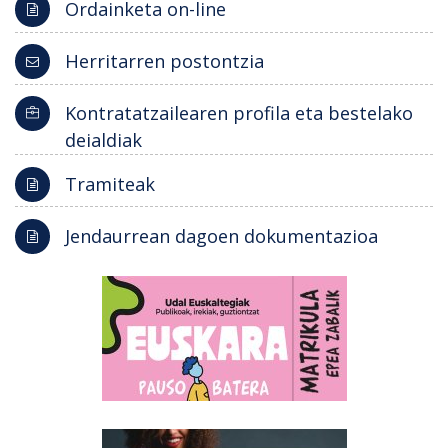
Ordainketa on-line
Herritarren postontzia
Kontratatzailearen profila eta bestelako
deialdiak
Tramiteak
Jendaurrean dagoen dokumentazioa