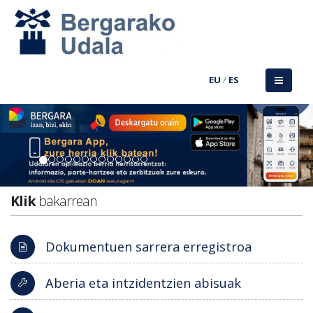
EU
/
ES
Previous
Nex
Klik
bakarrean
Dokumentuen sarrera erregistroa
Aberia eta intzidentzien abisuak