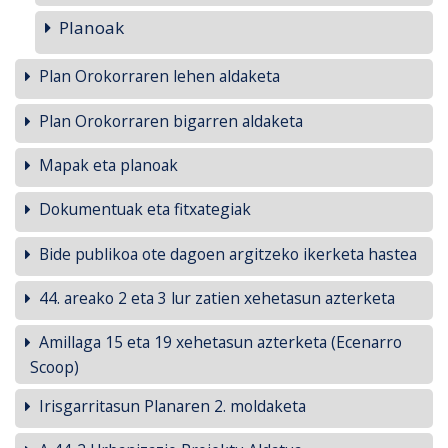
Planoak
Plan Orokorraren lehen aldaketa
Plan Orokorraren bigarren aldaketa
Mapak eta planoak
Dokumentuak eta fitxategiak
Bide publikoa ote dagoen argitzeko ikerketa hastea
44. areako 2 eta 3 lur zatien xehetasun azterketa
Amillaga 15 eta 19 xehetasun azterketa (Ecenarro
Scoop)
Irisgarritasun Planaren 2. moldaketa