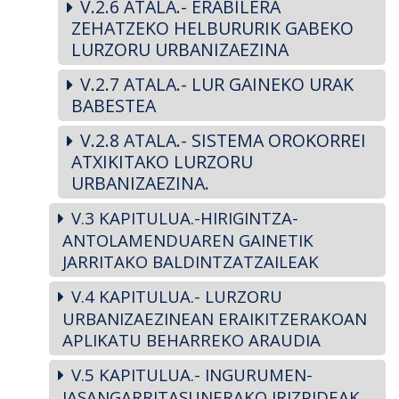
V.2.6 ATALA.- ERABILERA
ZEHATZEKO HELBURURIK GABEKO
LURZORU URBANIZAEZINA
V.2.7 ATALA.- LUR GAINEKO URAK
BABESTEA
V.2.8 ATALA.- SISTEMA OROKORREI
ATXIKITAKO LURZORU
URBANIZAEZINA.
V.3 KAPITULUA.-HIRIGINTZA-
ANTOLAMENDUAREN GAINETIK
JARRITAKO BALDINTZATZAILEAK
V.4 KAPITULUA.- LURZORU
URBANIZAEZINEAN ERAIKITZERAKOAN
APLIKATU BEHARREKO ARAUDIA
V.5 KAPITULUA.- INGURUMEN-
JASANGARRITASUNERAKO IRIZPIDEAK,