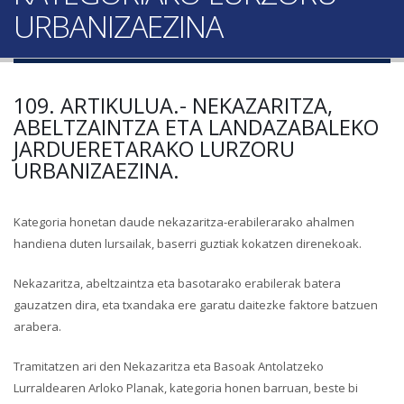
URBANIZAEZINA
109. ARTIKULUA.- NEKAZARITZA,
ABELTZAINTZA ETA LANDAZABALEKO
JARDUERETARAKO LURZORU
URBANIZAEZINA.
Kategoria honetan daude nekazaritza-erabilerarako ahalmen
handiena duten lursailak, baserri guztiak kokatzen direnekoak.
Nekazaritza, abeltzaintza eta basotarako erabilerak batera
gauzatzen dira, eta txandaka ere garatu daitezke faktore batzuen
arabera.
Tramitatzen ari den Nekazaritza eta Basoak Antolatzeko
Lurraldearen Arloko Planak, kategoria honen barruan, beste bi