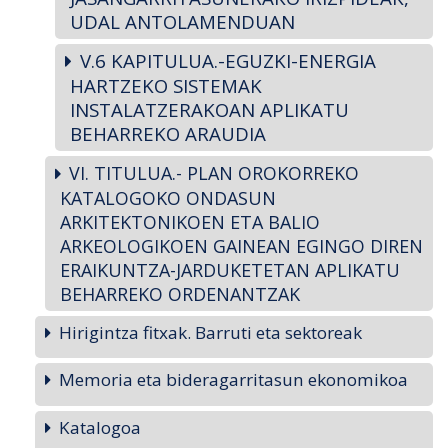
UDAL ANTOLAMENDUAN
V.6 KAPITULUA.-EGUZKI-ENERGIA
HARTZEKO SISTEMAK
INSTALATZERAKOAN APLIKATU
BEHARREKO ARAUDIA
VI. TITULUA.- PLAN OROKORREKO
KATALOGOKO ONDASUN
ARKITEKTONIKOEN ETA BALIO
ARKEOLOGIKOEN GAINEAN EGINGO DIREN
ERAIKUNTZA-JARDUKETETAN APLIKATU
BEHARREKO ORDENANTZAK
Hirigintza fitxak. Barruti eta sektoreak
Memoria eta bideragarritasun ekonomikoa
Katalogoa