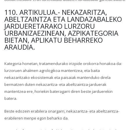
110. ARTIKULUA.- NEKAZARITZA,
ABELTZAINTZA ETA LANDAZABALEKO
JARDUERETARAKO LURZORU
URBANIZAEZINEAN, AZPIKATEGORIA
BIETAN, APLIKATU BEHARREKO
ARAUDIA.
Kategoria honetan, tratamendurako irizpide orokorra honakoa da:
lurzoruen ahalmen agrologikoa mantentzea, eta baita
nekazaritzako ekosistemak eta paisaiak mantenduko direla
bermatzen duten nekazaritza- eta abeltzaintza-jarduerak
mantentzea ere, horiekin bateragarri diren beste jarduerekin
batera.
Beste edozein erabilera onargarri, nekazaritza- eta abeltzaintza-
erabileren menpe egon beharko da.