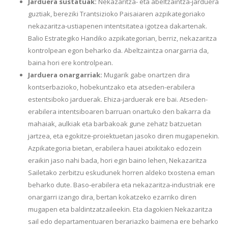
Jarduera sustatuak:
Nekazaritza- eta abeltzaintza-jarduera
guztiak, bereziki Trantsizioko Paisaiaren azpikategoriako
nekazaritza-ustiapenen intentsitatea igotzea dakartenak.
Balio Estrategiko Handiko azpikategorian, berriz, nekazaritza
kontrolpean egon beharko da. Abeltzaintza onargarria da,
baina hori ere kontrolpean.
Jarduera onargarriak:
Mugarik gabe onartzen dira
kontserbazioko, hobekuntzako eta atseden-erabilera
estentsiboko jarduerak. Ehiza-jarduerak ere bai. Atseden-
erabilera intentsiboaren barruan onartuko den bakarra da
mahaiak, aulkiak eta barbakoak gune zehatz batzuetan
jartzea, eta egokitze-proiektuetan jasoko diren mugapenekin.
Azpikategoria bietan, erabilera hauei atxikitako edozein
eraikin jaso nahi bada, hori egin baino lehen, Nekazaritza
Sailetako zerbitzu eskudunek horren aldeko txostena eman
beharko dute. Baso-erabilera eta nekazaritza-industriak ere
onargarri izango dira, bertan kokatzeko ezarriko diren
mugapen eta baldintzatzaileekin. Eta dagokien Nekazaritza
sail edo departamentuaren berariazko baimena ere beharko