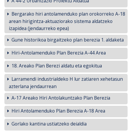
A 44-2 Urbanizazio Proiektu Aldatua
Bergarako hiri antolamenduko plan orokorreko A-18
arean hirigintza-aktuaziorako sistema aldatzeko
izapidea (jendaurreko epea)
Gune historikoa birgaitzeko plan berezia 1. aldaketa
Hiri-Antolamenduko Plan Berezia A-44 Area
18. Areako Plan Berezi aldatu eta egokitua
Larramendi industrialdeko H lur zatiaren xehetasun
azterlana jendaurrean
A-17 Areako Hiri Antolakuntzako Plan Berezia
Hiri Antolamenduko Plan Berezia A-18 Area
Gorlako kantina ustiatzeko deialdia