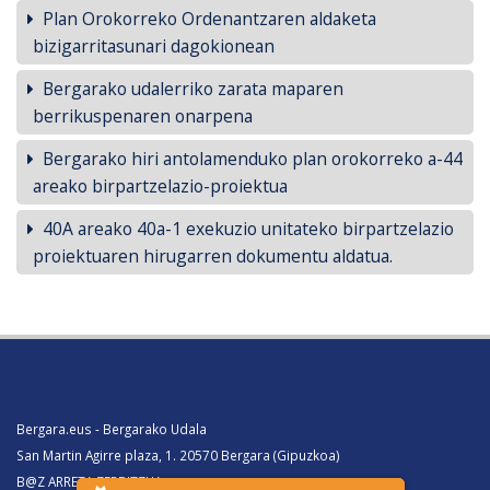
Plan Orokorreko Ordenantzaren aldaketa
bizigarritasunari dagokionean
Bergarako udalerriko zarata maparen
berrikuspenaren onarpena
Bergarako hiri antolamenduko plan orokorreko a-44
areako birpartzelazio-proiektua
40A areako 40a-1 exekuzio unitateko birpartzelazio
proiektuaren hirugarren dokumentu aldatua.
Bergara.eus - Bergarako Udala
San Martin Agirre plaza, 1. 20570 Bergara (Gipuzkoa)
B@Z ARRETA ZERBITZUA: