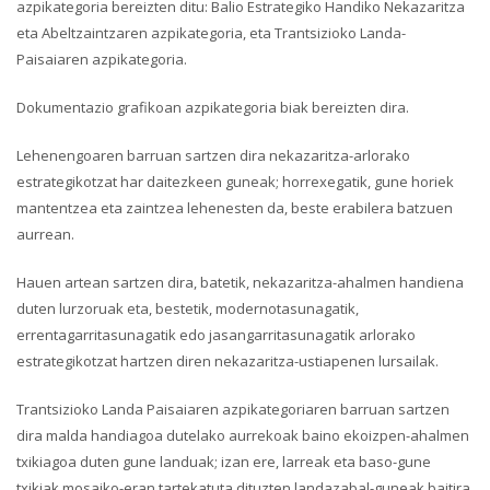
azpikategoria bereizten ditu: Balio Estrategiko Handiko Nekazaritza
eta Abeltzaintzaren azpikategoria, eta Trantsizioko Landa-
Paisaiaren azpikategoria.
Dokumentazio grafikoan azpikategoria biak bereizten dira.
Lehenengoaren barruan sartzen dira nekazaritza-arlorako
estrategikotzat har daitezkeen guneak; horrexegatik, gune horiek
mantentzea eta zaintzea lehenesten da, beste erabilera batzuen
aurrean.
Hauen artean sartzen dira, batetik, nekazaritza-ahalmen handiena
duten lurzoruak eta, bestetik, modernotasunagatik,
errentagarritasunagatik edo jasangarritasunagatik arlorako
estrategikotzat hartzen diren nekazaritza-ustiapenen lursailak.
Trantsizioko Landa Paisaiaren azpikategoriaren barruan sartzen
dira malda handiagoa dutelako aurrekoak baino ekoizpen-ahalmen
txikiagoa duten gune landuak; izan ere, larreak eta baso-gune
txikiak mosaiko-eran tartekatuta dituzten landazabal-guneak baitira.