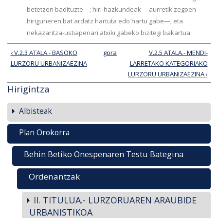
betetzen badituzte—; hiri-hazkundeak —aurretik zegoen
hiriguneren bat ardatz hartuta edo hartu gabe—; eta
nekazaritza-ustiapenari atxiki gabeko bizitegi bakartua.
‹ V.2.3 ATALA.- BASOKO
gora
V.2.5 ATALA.- MENDI-
LURZORU URBANIZAEZINA
LARRETAKO KATEGORIAKO
LURZORU URBANIZAEZINA ›
Hirigintza
Albisteak
Plan Orokorra
Behin Betiko Onespenaren Testu Bategina
Ordenantzak
II. TITULUA.- LURZORUAREN ARAUBIDE
URBANISTIKOA