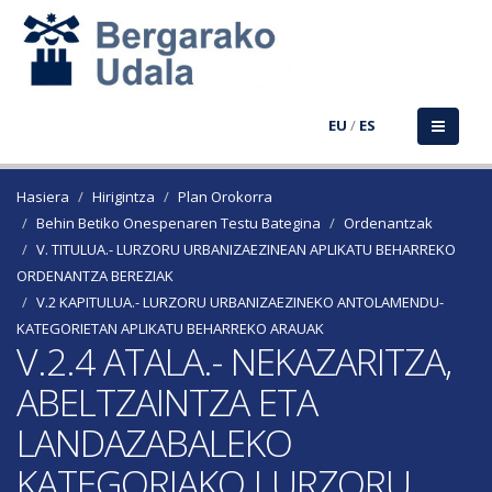
EU
/
ES
Hasiera
Hirigintza
Plan Orokorra
Behin Betiko Onespenaren Testu Bategina
Ordenantzak
V. TITULUA.- LURZORU URBANIZAEZINEAN APLIKATU BEHARREKO
ORDENANTZA BEREZIAK
V.2 KAPITULUA.- LURZORU URBANIZAEZINEKO ANTOLAMENDU-
KATEGORIETAN APLIKATU BEHARREKO ARAUAK
V.2.4 ATALA.- NEKAZARITZA,
ABELTZAINTZA ETA
LANDAZABALEKO
KATEGORIAKO LURZORU