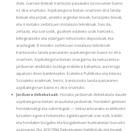
dute. Garraio-bideak trantsizio-paisaiako lurzoruetan baino
ez dira onartuko. Azpikategoria bietan onartzen dira landa-
bideak eta pistak, airetiko argindar-lineak, lurrazpiko lineak,
eta A motako zerbitzuen instalazio teknikoak, hau da,
zehazki, eta soil-soilik, gizakiek edateko urak hartzeko,
biltegiratzeko eta edangarri bihurtzeko deposituak eta
araztegiak; B motako zerbitzuen instalazio teknikoak
trantsizioko landa-paisaiaren azpikategorian baino ez dira
onartzen. Azpikategoria bietan onargarria da nekazaritza-
jarduerari atxikitako bizitegi-erabilera bakartua, aurrerago
aipatzen diren baldintzekin. Erabilera Publikoko eta Interes
Sozialeko eraikinak, berriz, trantsizioko landa-paisaiaren
azpikategorian baino ez dira onartuko.
Jarduera debekatuak:
Honako jarduerak debekatuta daude
azpikategoria bietan: erauzketa-jarduerak; hondakin geldoen
hondakindegi eta zabortegiak — nekazaritzarako erabiltzeko
lursailen egoera hobetzeko egokitzapenak izan ezik, baldin
eta hondakin bizigabe eta bizigabetuen kudeaketari buruzko
azaroaren 2ko 423/1994 Dekretuaren baldintzak eta mugak