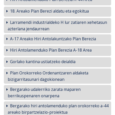
18. Areako Plan Berezi aldatu eta egokitua
Larramendi industrialdeko H lur zatiaren xehetasun
azterlana jendaurrean
A-17 Areako Hiri Antolakuntzako Plan Berezia
Hiri Antolamenduko Plan Berezia A-18 Area
Gorlako kantina ustiatzeko deialdia
Plan Orokorreko Ordenantzaren aldaketa
bizigarritasunari dagokionean
Bergarako udalerriko zarata maparen
berrikuspenaren onarpena
Bergarako hiri antolamenduko plan orokorreko a-44
areako birpartzelazio-proiektua