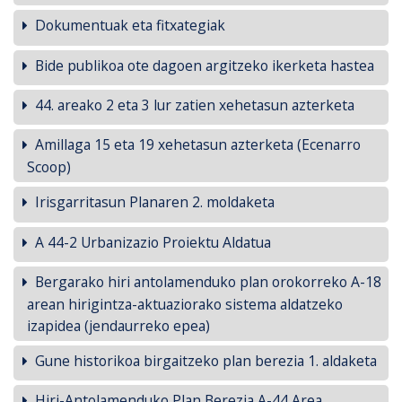
Dokumentuak eta fitxategiak
Bide publikoa ote dagoen argitzeko ikerketa hastea
44. areako 2 eta 3 lur zatien xehetasun azterketa
Amillaga 15 eta 19 xehetasun azterketa (Ecenarro
Scoop)
Irisgarritasun Planaren 2. moldaketa
A 44-2 Urbanizazio Proiektu Aldatua
Bergarako hiri antolamenduko plan orokorreko A-18
arean hirigintza-aktuaziorako sistema aldatzeko
izapidea (jendaurreko epea)
Gune historikoa birgaitzeko plan berezia 1. aldaketa
Hiri-Antolamenduko Plan Berezia A-44 Area