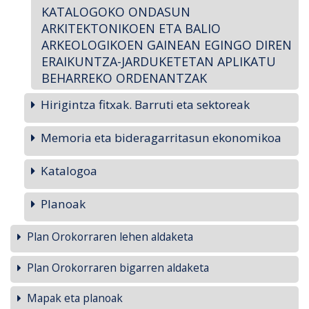
KATALOGOKO ONDASUN
ARKITEKTONIKOEN ETA BALIO
ARKEOLOGIKOEN GAINEAN EGINGO DIREN
ERAIKUNTZA-JARDUKETETAN APLIKATU
BEHARREKO ORDENANTZAK
Hirigintza fitxak. Barruti eta sektoreak
Memoria eta bideragarritasun ekonomikoa
Katalogoa
Planoak
Plan Orokorraren lehen aldaketa
Plan Orokorraren bigarren aldaketa
Mapak eta planoak