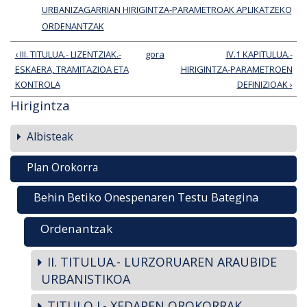
URBANIZAGARRIAN HIRIGINTZA-PARAMETROAK APLIKATZEKO
ORDENANTZAK
‹ III. TITULUA.- LIZENTZIAK.-
gora
IV.1 KAPITULUA.-
ESKAERA, TRAMITAZIOA ETA
HIRIGINTZA-PARAMETROEN
KONTROLA
DEFINIZIOAK ›
Hirigintza
Albisteak
Plan Orokorra
Behin Betiko Onespenaren Testu Bategina
Ordenantzak
II. TITULUA.- LURZORUAREN ARAUBIDE
URBANISTIKOA
TITULO I.- XEDAPEN OROKORRAK