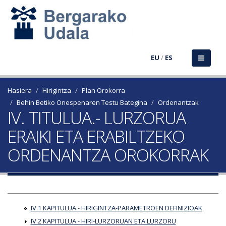
EU
/
ES
Hasiera
Hirigintza
Plan Orokorra
Behin Betiko Onespenaren Testu Bategina
Ordenantzak
IV. TITULUA.- LURZORUA
ERAIKI ETA ERABILTZEKO
ORDENANTZA OROKORRAK
IV.1 KAPITULUA.- HIRIGINTZA-PARAMETROEN DEFINIZIOAK
IV.2 KAPITULUA.- HIRI-LURZORUAN ETA LURZORU