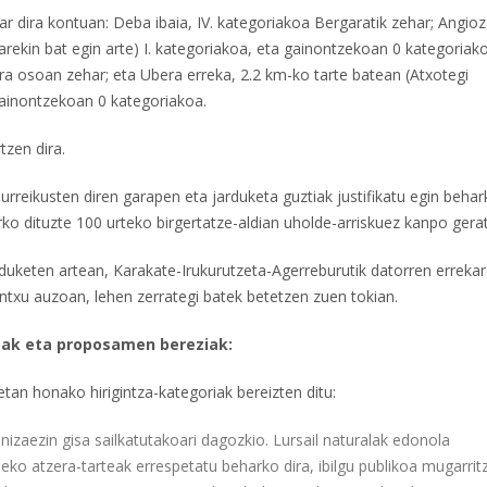
r dira kontuan: Deba ibaia, IV. kategoriakoa Bergaratik zehar; Angioz
arekin bat egin arte) I. kategoriakoa, eta gainontzekoan 0 kategoriak
ra osoan zehar; eta Ubera erreka, 2.2 km-ko tarte batean (Atxotegi
 gainontzekoan 0 kategoriakoa.
tzen dira.
rreikusten diren garapen eta jarduketa guztiak justifikatu egin behar
rko dituzte 100 urteko birgertatze-aldian uholde-arriskuez kanpo gera
duketen artean, Karakate-Irukurutzeta-Agerreburutik datorren erreka
ntxu auzoan, lehen zerrategi batek betetzen zuen tokian.
deak eta proposamen bereziak:
tan honako hirigintza-kategoriak bereizten ditu:
izaezin gisa sailkatutakoari dagozkio. Lursail naturalak edonola
eko atzera-tarteak errespetatu beharko dira, ibilgu publikoa mugarrit