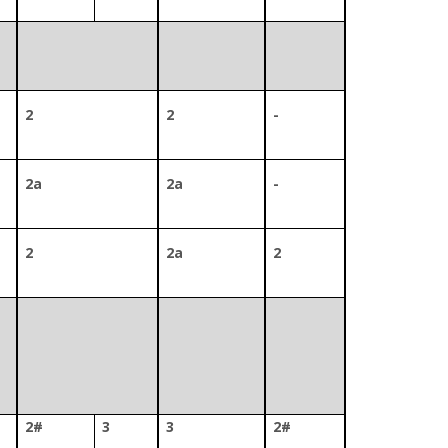
2
2
-
2a
2a
-
2
2a
2
2#
3
3
2#