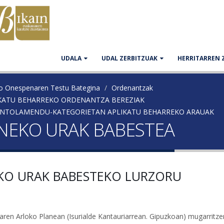
UDALA
UDAL ZERBITZUAK
HERRITARREN 
ko Onespenaren Testu Bategina
Ordenantzak
LIKATU BEHARREKO ORDENANTZA BEREZIAK
O ANTOLAMENDU-KATEGORIETAN APLIKATU BEHARREKO ARAUAK
AINEKO URAK BABESTEA
NEKO URAK BABESTEKO LURZORU
aren Arloko Planean (Isurialde Kantauriarrean. Gipuzkoan) mugarritze