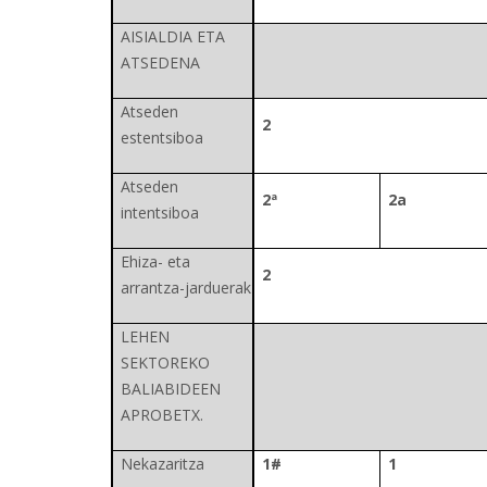
AISIALDIA ETA
ATSEDENA
Atseden
2
estentsiboa
Atseden
2ª
2a
intentsiboa
Ehiza- eta
2
arrantza-jarduerak
LEHEN
SEKTOREKO
BALIABIDEEN
APROBETX.
Nekazaritza
1#
1