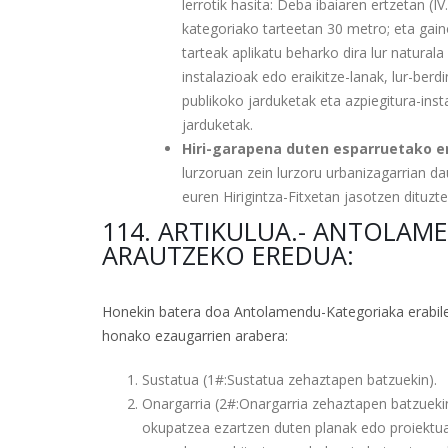
lerrotik hasita: Deba ibaiaren ertzetan (I
kategoriako tarteetan 30 metro; eta gai
tarteak aplikatu beharko dira lur natura
instalazioak edo eraikitze-lanak, lur-ber
publikoko jarduketak eta azpiegitura-inst
jarduketak.
Hiri-garapena duten esparruetako e
lurzoruan zein lurzoru urbanizagarrian da
euren Hirigintza-Fitxetan jasotzen dituzte
114. ARTIKULUA.- ANTOLAM
ARAUTZEKO EREDUA:
Honekin batera doa Antolamendu-Kategoriaka erabiler
honako ezaugarrien arabera:
Sustatua (1#:Sustatua zehaztapen batzuekin).
Onargarria (2#:Onargarria zehaztapen batzuekin
okupatzea ezartzen duten planak edo proiektua