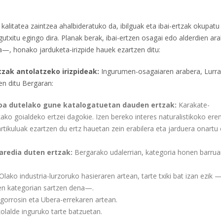
 kalitatea zaintzea ahalbideratuko da, ibilguak eta ibai-ertzak okupat
 gutxitu egingo dira. Planak berak, ibai-ertzen osagai edo alderdien a
a—, honako jarduketa-irizpide hauek ezartzen ditu:
zak antolatzeko irizpideak:
Ingurumen-osagaiaren arabera, Lurra
en ditu Bergaran:
koa dutelako gune katalogatuetan dauden ertzak:
Karakate-
kako goialdeko ertzei dagokie. Izen bereko interes naturalistikoko er
tikuluak ezartzen du ertz hauetan zein erabilera eta jarduera onartu 
aredia duten ertzak:
Bergarako udalerrian, kategoria honen barrua
Olako industria-lurzoruko hasieraren artean, tarte txiki bat izan ezik 
en kategorian sartzen dena—.
gorrosin eta Ubera-errekaren artean.
olalde inguruko tarte batzuetan.