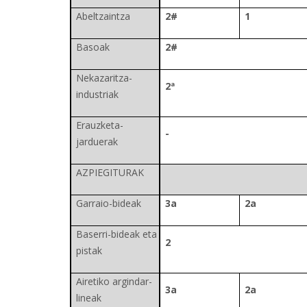
Abeltzaintza
2#
1
Basoak
2#
Nekazaritza-
2ª
industriak
Erauzketa-
-
jarduerak
AZPIEGITURAK
Garraio-bideak
3a
2a
Baserri-bideak eta
2
pistak
Airetiko argindar-
3a
2a
lineak