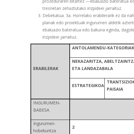
prozeduraren bitartez —ebaluazio bateratua e
tresnetan zehaztutako irizpideei jarraituz.
Debekatua. 3a. Horrelako erabilerarik ez da n
planak edo proiektuak ingurumen aldetik azter
ebaluazio bateratua edo bakuna eginda, dagok
irizpideei jarraituz.
ANTOLAMENDU-KATEGORIA
NEKAZARITZA, ABELTZAINTZ
ERABILERAK
ETA LANDAZABALA
TRANTSIZIO
ESTRATEGIKOA
PAISAIA
INGURUMEN-
BABESA
Ingurumen-
2
hobekuntza