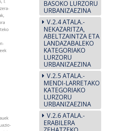
, I.
BASOKO LURZORU
zera-
URBANIZAEZINA
ak,
V.2.4 ATALA.-
bra
NEKAZARITZA,
steko
ABELTZAINTZA ETA
LANDAZABALEKO
i-
KATEGORIAKO
reek
LURZORU
URBANIZAEZINA
V.2.5 ATALA.-
MENDI-LARRETAKO
KATEGORIAKO
,
LURZORU
URBANIZAEZINA
V.2.6 ATALA.-
hauek
ERABILERA
uazio-
ZEHATZEKO