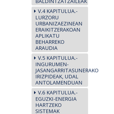
BALDINTZATZAILEAK
V.4 KAPITULUA.-
LURZORU
URBANIZAEZINEAN
ERAIKITZERAKOAN
APLIKATU
BEHARREKO
ARAUDIA
V.5 KAPITULUA.-
INGURUMEN-
JASANGARRITASUNERAKO
IRIZPIDEAK, UDAL
ANTOLAMENDUAN
V.6 KAPITULUA.-
EGUZKI-ENERGIA
HARTZEKO
SISTEMAK