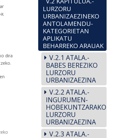
V.2 KAPITULUA.-
ar
LURZORU
oa;
URBANIZAEZINEKO
ANTOLAMENDU-
KATEGORIETAN
APLIKATU
BEHARREKO ARAUAK
ko dira
V.2.1 ATALA.-
tzeko.
BABES BEREZIKO
LURZORU
ren
URBANIZAEZINA
V.2.2 ATALA.-
INGURUMEN-
HOBEKUNTZARAKO
LURZORU
URBANIZAEZINA
zeko
V.2.3 ATALA.-