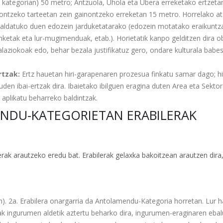
V. kategorian) 50 metro; Antzuola, Uhola eta Ubera erreketako ertzetan
nontzeko tarteetan zein gainontzeko erreketan 15 metro. Horrelako at
la aldatuko duen edozein jarduketatarako (edozein motatako eraikuntz
dinketak eta lur-mugimenduak, etab.). Horietatik kanpo gelditzen dira o
alaziokoak edo, behar bezala justifikatuz gero, ondare kulturala babe
rtzak:
Ertz hauetan hiri-garapenaren prozesua finkatu samar dago; hir
uden ibai-ertzak dira. Ibaietako ibilguen eragina duten Area eta Sekto
 aplikatu beharreko baldintzak.
ENDU-KATEGORIETAN ERABILERAK
ak arautzeko eredu bat. Erabilerak gelaxka bakoitzean arautzen dira
). 2a. Erabilera onargarria da Antolamendu-Kategoria horretan. Lur 
k ingurumen aldetik aztertu beharko dira, ingurumen-eraginaren ebal