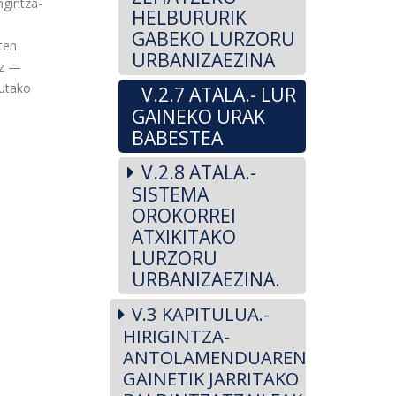
ngintza-
HELBURURIK
GABEKO LURZORU
ten
URBANIZAEZINA
ez —
tutako
V.2.7 ATALA.- LUR
GAINEKO URAK
BABESTEA
V.2.8 ATALA.-
SISTEMA
OROKORREI
ATXIKITAKO
LURZORU
URBANIZAEZINA.
V.3 KAPITULUA.-
HIRIGINTZA-
ANTOLAMENDUAREN
GAINETIK JARRITAKO