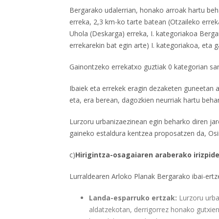
Bergarako udalerrian, honako arroak hartu beha
erreka, 2,3 km-ko tarte batean (Otzaileko errek
Uhola (Deskarga) erreka, I. kategoriakoa Berga
errekarekin bat egin arte) I. kategoriakoa, eta
Gainontzeko errekatxo guztiak 0 kategorian sar
Ibaiek eta errekek eragin dezaketen guneetan au
eta, era berean, dagozkien neurriak hartu beha
Lurzoru urbanizaezinean egin beharko diren jar
gaineko estaldura kentzea proposatzen da, Osi
c)
Hirigintza-osagaiaren araberako irizpi
Lurraldearen Arloko Planak Bergarako ibai-ertze
Landa-esparruko ertzak:
Lurzoru urban
aldatzekotan, derrigorrez honako gutxien