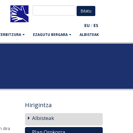
EU
/
ES
ZERBITZURA
EZAGUTU BERGARA
ALBISTEAK
Hirigintza
Albisteak
n dira
Plan Orokorra