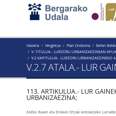
Hasiera
Hirigintza
Plan Orokorra
Behin Beti
V. TITULUA.- LURZORU URBANIZAEZINEAN AP
V.2 KAPITULUA.- LURZORU URBANIZAEZINEK
V.2.7 ATALA.- LUR G
113. ARTIKULUA.- LUR GAI
URBANIZAEZINA:
EAEko Ibaien eta Erreken Ertzak Antolatzeko Lurralde