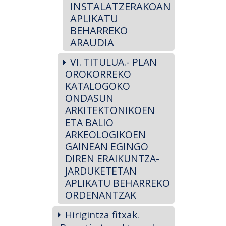
INSTALATZERAKOAN
APLIKATU
BEHARREKO
ARAUDIA
VI. TITULUA.- PLAN
OROKORREKO
KATALOGOKO
ONDASUN
ARKITEKTONIKOEN
ETA BALIO
ARKEOLOGIKOEN
GAINEAN EGINGO
DIREN ERAIKUNTZA-
JARDUKETETAN
APLIKATU BEHARREKO
ORDENANTZAK
Hirigintza fitxak.