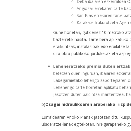
Deba ibaiaren ezkerraldea O
Angiozar errekaren tarte bat
San Blas errekaren tarte bat
Karakate-Irukurutzeta-Agerre
Gune horietan, gutxienez 10 metroko atz
bazterretik hasita. Tarte bera aplikatuk
eraikuntzak, instalazioak edo eraikitze-l
dira obra publikoko jarduketak eta azpieg
Leheneratzeko premia duten ertzak
betetzen duen inguruan, ibaiaren ezkerra
Labegaraietako lehengo zabortegiaren 
Lehenengo tarte horretan aplikatu behar
jasotzen duten baldintza mantentzea, hau
b)
Osagai hidraulikoaren araberako irizpi
Lurraldearen Arloko Planak jasotzen ditu ikuspu
ubideratze-lanak egitekotan, hiri-garapeneko gu