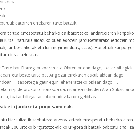
sintxun.
zuk.
zuk.
burutik datorren errekaren tarte batzuk.
era-tartea errespetatu beharko da ibaiertzeko landarediaren kanpoko
o da lursail naturala aldatuko duen edozein jarduketatarako (edozein 
anak, lur-berdinketak eta lur-mugimenduak, etab.). Horietatik kanpo gel
itura-instalaziokoak.
:
Tarte bat Elorregi auzoaren eta Olaren artean dago, txatar-biltegiak
ldean; eta beste tarte bat Angiozar errekaren eskubialdean dago,
ondoan —zabortegia gaur egun leheneratzeko bidean dago—.
reko irizpide orokorra honakoa da: indarrean dauden Arau Subsidiario
 da, txatar biltegia antolamenduz kanpo gelditzea.
deak eta jarduketa-proposamenak.
ntu hidraulikotik zenbateko atzera-tarteak errespetatu beharko diren,
neak 500 urteko birgertatze-aldiko ur-goraldi batetik babestu ahal iza