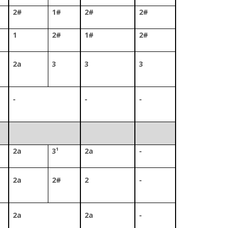
2#
1#
2#
2#
1
2#
1#
2#
2a
3
3
3
-
-
-
2a
3¹
2a
-
2a
2#
2
-
2a
2a
-