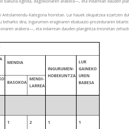
do bakuna eginda, dagokionaren arabera—, eta indarrean dauden pla
ahi Antolamendu-Kategoria horretan. Lur hauek okupatzea ezartzen du
tu beharko dira, ingurumen-eraginaren ebaluazio-prozeduraren bitart
ionaren arabera—, eta indarrean dauden plangintza-tresnetan zehaz
K
A
LUR
MENDIA
INGURUMEN-
GAINEKO
HOBEKUNTZA
UREN
KO
MENDI-
BASOKOA
BABESA
LARREA
1
2
1
1