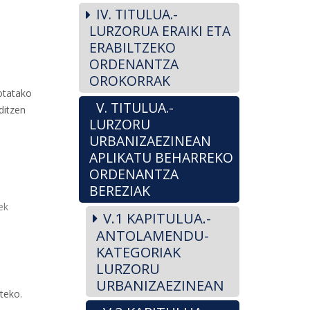
IV. TITULUA.-
LURZORUA ERAIKI ETA
ERABILTZEKO
ORDENANTZA
OROKORRAK
motatako
V. TITULUA.-
ditzen
LURZORU
URBANIZAEZINEAN
APLIKATU BEHARREKO
ORDENANTZA
BEREZIAK
ek
V.1 KAPITULUA.-
ANTOLAMENDU-
KATEGORIAK
LURZORU
URBANIZAEZINEAN
teko.