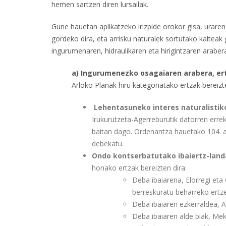
hemen sartzen diren lursailak.
Gune hauetan aplikatzeko irizpide orokor gisa, uraren
gordeko dira, eta arrisku naturalek sortutako kalteak
ingurumenaren, hidraulikaren eta hirigintzaren araber
a) Ingurumenezko osagaiaren arabera, ert
Arloko Planak hiru kategoriatako ertzak bereizt
Lehentasuneko interes naturalisti
Irukurutzeta-Agerreburutik datorren erre
baitan dago. Ordenantza hauetako 104. ar
debekatu.
Ondo kontserbatutako ibaiertz-land
honako ertzak bereizten dira:
Deba ibaiarena, Elorregi eta 
berreskuratu beharreko ertz
Deba ibaiaren ezkerraldea, A
Deba ibaiaren alde biak, Mek