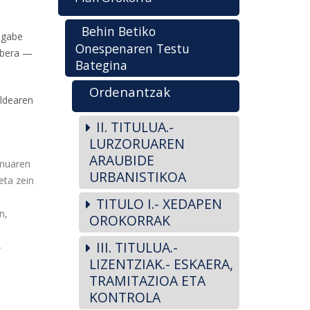
Behin Betiko
u gabe
Onespenaren Testu
rabera —
Bategina
Ordenantzak
ldearen
II. TITULUA.-
LURZORUAREN
ARAUBIDE
emuaren
URBANISTIKOA
eta zein
TITULO I.- XEDAPEN
n,
OROKORRAK
III. TITULUA.-
—
LIZENTZIAK.- ESKAERA,
TRAMITAZIOA ETA
KONTROLA