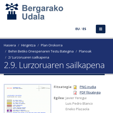
EU
/
ES
Hasiera
Hirigintza
Plan Orokorra
Behin Betiko Onespenaren Testu Bategina
Planoak
2/ Lurzoruaren sailkapena
2.9. Lurzoruaren sailkapena
Fitxategia:
PNG irudia
PDF fitxategia
Egilea:
Javier Yeregui
Luis Pedro Blanco
Eneko Plazaola