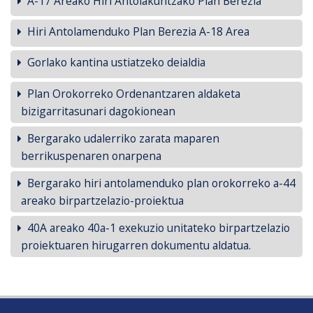
A-17 Areako Hiri Antolakuntzako Plan Berezia
Hiri Antolamenduko Plan Berezia A-18 Area
Gorlako kantina ustiatzeko deialdia
Plan Orokorreko Ordenantzaren aldaketa
bizigarritasunari dagokionean
Bergarako udalerriko zarata maparen
berrikuspenaren onarpena
Bergarako hiri antolamenduko plan orokorreko a-44
areako birpartzelazio-proiektua
40A areako 40a-1 exekuzio unitateko birpartzelazio
proiektuaren hirugarren dokumentu aldatua.