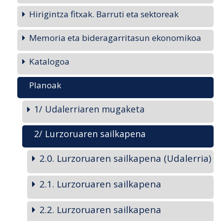
Hirigintza fitxak. Barruti eta sektoreak
Memoria eta bideragarritasun ekonomikoa
Katalogoa
Planoak
1/ Udalerriaren mugaketa
2/ Lurzoruaren sailkapena
2.0. Lurzoruaren sailkapena (Udalerria)
2.1. Lurzoruaren sailkapena
2.2. Lurzoruaren sailkapena