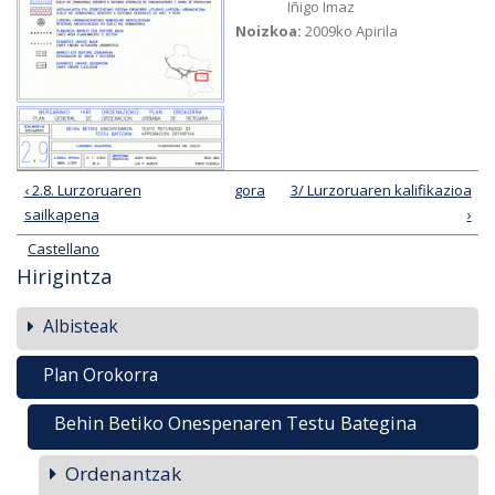
Iñigo Imaz
Noizkoa:
2009ko Apirila
‹ 2.8. Lurzoruaren
gora
3/ Lurzoruaren kalifikazioa
sailkapena
›
Castellano
Hirigintza
Albisteak
Plan Orokorra
Behin Betiko Onespenaren Testu Bategina
Ordenantzak