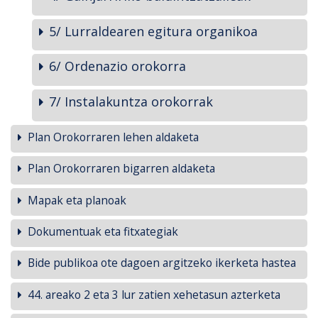
5/ Lurraldearen egitura organikoa
6/ Ordenazio orokorra
7/ Instalakuntza orokorrak
Plan Orokorraren lehen aldaketa
Plan Orokorraren bigarren aldaketa
Mapak eta planoak
Dokumentuak eta fitxategiak
Bide publikoa ote dagoen argitzeko ikerketa hastea
44. areako 2 eta 3 lur zatien xehetasun azterketa