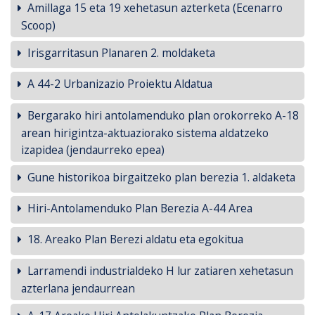
Amillaga 15 eta 19 xehetasun azterketa (Ecenarro
Scoop)
Irisgarritasun Planaren 2. moldaketa
A 44-2 Urbanizazio Proiektu Aldatua
Bergarako hiri antolamenduko plan orokorreko A-18
arean hirigintza-aktuaziorako sistema aldatzeko
izapidea (jendaurreko epea)
Gune historikoa birgaitzeko plan berezia 1. aldaketa
Hiri-Antolamenduko Plan Berezia A-44 Area
18. Areako Plan Berezi aldatu eta egokitua
Larramendi industrialdeko H lur zatiaren xehetasun
azterlana jendaurrean