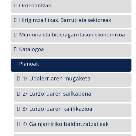
Ordenantzak
Hirigintza fitxak. Barruti eta sektoreak
Memoria eta bideragarritasun ekonomikoa
Katalogoa
Planoak
1/ Udalerriaren mugaketa
2/ Lurzoruaren sailkapena
3/ Lurzoruaren kalifikazioa
4/ Gainjarririko baldintzatzaileak