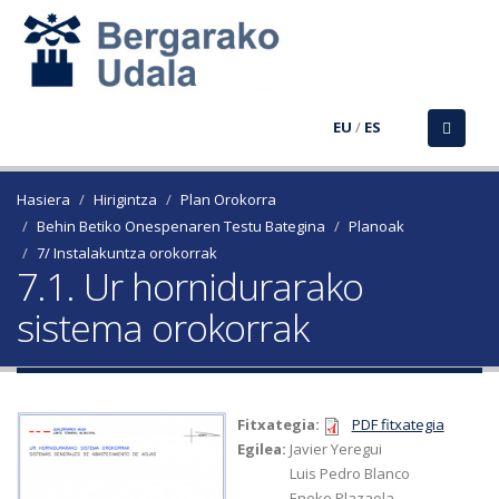
EU
/
ES
Hasiera
Hirigintza
Plan Orokorra
Behin Betiko Onespenaren Testu Bategina
Planoak
7/ Instalakuntza orokorrak
7.1. Ur hornidurarako
sistema orokorrak
Fitxategia:
PDF fitxategia
Egilea:
Javier Yeregui
Luis Pedro Blanco
Eneko Plazaola