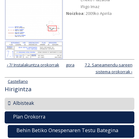
Iñigo Imaz
Noizkoa:
2009ko Apirila
‹ 7/ Instalakuntza orokorrak
gora
7.2. Saneamendu-sareen
sistema orokorrak ›
Castellano
Hirigintza
Albisteak
Plan Orokorra
Behin Betiko Onespenaren Testu Bategina