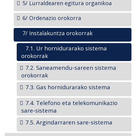
5/ Lurraldearen egitura organikoa
6/ Ordenazio orokorra
7/ Instalakuntza orokorrak
7.1. Ur hornidurarako sistema
orokorrak
7.2. Saneamendu-sareen sistema
orokorrak
7.3. Gas hornidurarako sistema
7.4. Telefono eta telekomunikazio
sare-sistema
7.5. Argindarraren sare-sistema