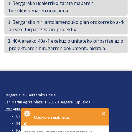
Bergarako udalerriko zarata maparen
berrikuspenaren onarpena
Bergarako hiri antolamenduko plan orokorreko a-44
areako birpartzelazio-proiektua
40A areako 40a-1 exekuzio unitateko birpartzelazio
proiektuaren hirugarren dokumentu aldatua.
Bergara.eus - Bergarako Udala
San Martin Agirre plaza, 1. 20570 Bergara (Gipuzkoa)
B@Z ARRETA ZERBITZUA:
010, Bergaratik deituz gero
Cookie-en erabileraz
943 77 91 00, Bergaraz kanpotik deituz gero
Faxa 943 77 91 63