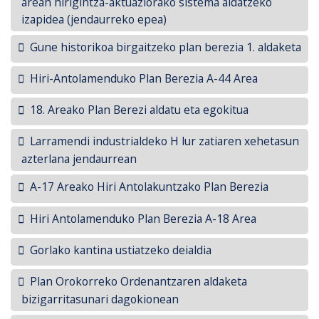
arean hirigintza-aktuaziorako sistema aldatzeko
izapidea (jendaurreko epea)
Gune historikoa birgaitzeko plan berezia 1. aldaketa
Hiri-Antolamenduko Plan Berezia A-44 Area
18. Areako Plan Berezi aldatu eta egokitua
Larramendi industrialdeko H lur zatiaren xehetasun
azterlana jendaurrean
A-17 Areako Hiri Antolakuntzako Plan Berezia
Hiri Antolamenduko Plan Berezia A-18 Area
Gorlako kantina ustiatzeko deialdia
Plan Orokorreko Ordenantzaren aldaketa
bizigarritasunari dagokionean