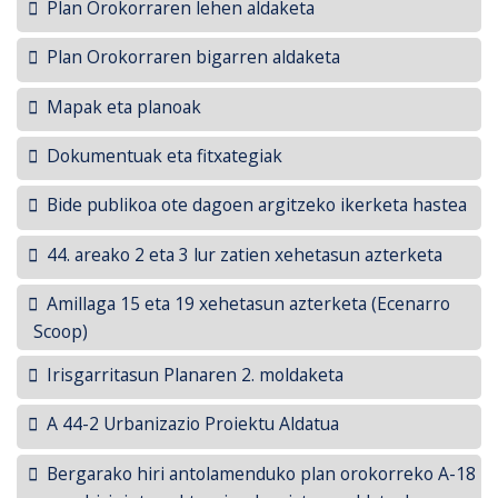
Plan Orokorraren lehen aldaketa
Plan Orokorraren bigarren aldaketa
Mapak eta planoak
Dokumentuak eta fitxategiak
Bide publikoa ote dagoen argitzeko ikerketa hastea
44. areako 2 eta 3 lur zatien xehetasun azterketa
Amillaga 15 eta 19 xehetasun azterketa (Ecenarro
Scoop)
Irisgarritasun Planaren 2. moldaketa
A 44-2 Urbanizazio Proiektu Aldatua
Bergarako hiri antolamenduko plan orokorreko A-18