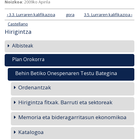
Noizkoa:
2009ko Apirila
‹ 3.3. Lurraren kalifikazioa
gora
3.5. Lurraren kalifikazioa ›
Castellano
Hirigintza
Albisteak
Plan Orokorra
Behin Betiko Onespenaren Testu Bategina
Ordenantzak
Hirigintza fitxak. Barruti eta sektoreak
Memoria eta bideragarritasun ekonomikoa
Katalogoa