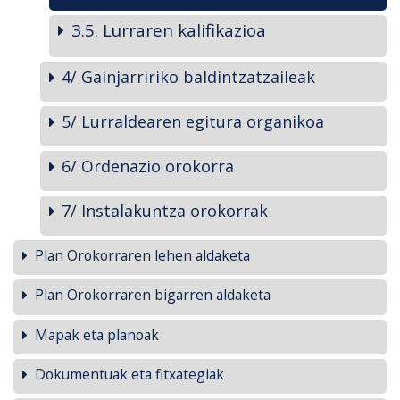
3.5. Lurraren kalifikazioa
4/ Gainjarririko baldintzatzaileak
5/ Lurraldearen egitura organikoa
6/ Ordenazio orokorra
7/ Instalakuntza orokorrak
Plan Orokorraren lehen aldaketa
Plan Orokorraren bigarren aldaketa
Mapak eta planoak
Dokumentuak eta fitxategiak