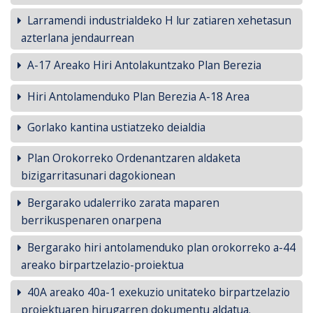
Larramendi industrialdeko H lur zatiaren xehetasun
azterlana jendaurrean
A-17 Areako Hiri Antolakuntzako Plan Berezia
Hiri Antolamenduko Plan Berezia A-18 Area
Gorlako kantina ustiatzeko deialdia
Plan Orokorreko Ordenantzaren aldaketa
bizigarritasunari dagokionean
Bergarako udalerriko zarata maparen
berrikuspenaren onarpena
Bergarako hiri antolamenduko plan orokorreko a-44
areako birpartzelazio-proiektua
40A areako 40a-1 exekuzio unitateko birpartzelazio
proiektuaren hirugarren dokumentu aldatua.