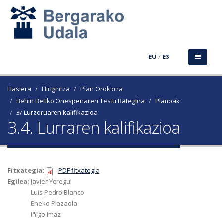
EU
/
ES
Hasiera
Hirigintza
Plan Orokorra
Behin Betiko Onespenaren Testu Bategina
Planoak
3/ Lurzoruaren kalifikazioa
3.4. Lurraren kalifikazioa
Fitxategia:
PDF fitxategia
Egilea:
Javier Yeregui
Luis Pedro Blanco
Eneko Plazaola
Iñigo Imaz