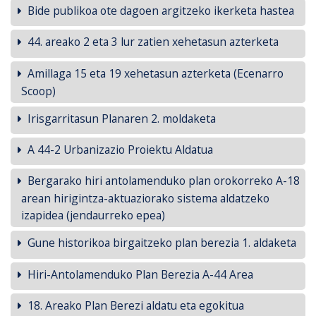
Bide publikoa ote dagoen argitzeko ikerketa hastea
44. areako 2 eta 3 lur zatien xehetasun azterketa
Amillaga 15 eta 19 xehetasun azterketa (Ecenarro
Scoop)
Irisgarritasun Planaren 2. moldaketa
A 44-2 Urbanizazio Proiektu Aldatua
Bergarako hiri antolamenduko plan orokorreko A-18
arean hirigintza-aktuaziorako sistema aldatzeko
izapidea (jendaurreko epea)
Gune historikoa birgaitzeko plan berezia 1. aldaketa
Hiri-Antolamenduko Plan Berezia A-44 Area
18. Areako Plan Berezi aldatu eta egokitua