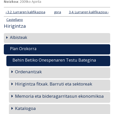
Noizkoa:
2009ko Apirila
‹ 3.2. Lurraren kalifikazioa
gora
3.4. Lurraren kalifikazioa ›
Castellano
Hirigintza
Albisteak
Plan Orokorra
Behin Betiko Onespenaren Testu Bategina
Ordenantzak
Hirigintza fitxak. Barruti eta sektoreak
Memoria eta bideragarritasun ekonomikoa
Katalogoa