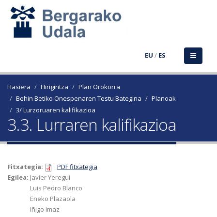
EU
/
ES
Hasiera
Hirigintza
Plan Orokorra
Behin Betiko Onespenaren Testu Bategina
Planoak
3/ Lurzoruaren kalifikazioa
3.3. Lurraren kalifikazioa
Fitxategia:
PDF fitxategia
Egilea:
Javier Yeregui
Luis Pedro Blanco
Eneko Plazaola
Iñigo Imaz