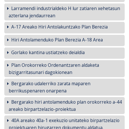
Larramendi industrialdeko H lur zatiaren xehetasun
azterlana jendaurrean
A-17 Areako Hiri Antolakuntzako Plan Berezia
Hiri Antolamenduko Plan Berezia A-18 Area
Gorlako kantina ustiatzeko deialdia
Plan Orokorreko Ordenantzaren aldaketa
bizigarritasunari dagokionean
Bergarako udalerriko zarata maparen
berrikuspenaren onarpena
Bergarako hiri antolamenduko plan orokorreko a-44
areako birpartzelazio-proiektua
40A areako 40a-1 exekuzio unitateko birpartzelazio
proiektuaren hirugarren dokumentu aldatua.