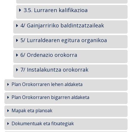
3.5. Lurraren kalifikazioa
4/ Gainjarririko baldintzatzaileak
5/ Lurraldearen egitura organikoa
6/ Ordenazio orokorra
7/ Instalakuntza orokorrak
Plan Orokorraren lehen aldaketa
Plan Orokorraren bigarren aldaketa
Mapak eta planoak
Dokumentuak eta fitxategiak