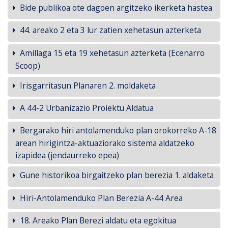
Bide publikoa ote dagoen argitzeko ikerketa hastea
44. areako 2 eta 3 lur zatien xehetasun azterketa
Amillaga 15 eta 19 xehetasun azterketa (Ecenarro
Scoop)
Irisgarritasun Planaren 2. moldaketa
A 44-2 Urbanizazio Proiektu Aldatua
Bergarako hiri antolamenduko plan orokorreko A-18
arean hirigintza-aktuaziorako sistema aldatzeko
izapidea (jendaurreko epea)
Gune historikoa birgaitzeko plan berezia 1. aldaketa
Hiri-Antolamenduko Plan Berezia A-44 Area
18. Areako Plan Berezi aldatu eta egokitua