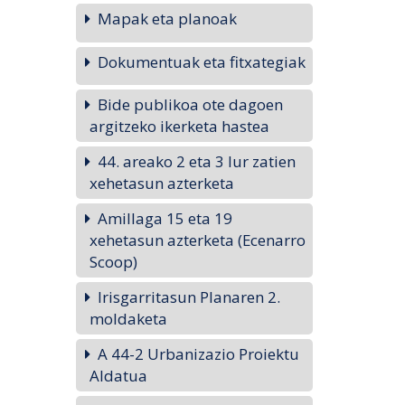
Mapak eta planoak
Dokumentuak eta fitxategiak
Bide publikoa ote dagoen
argitzeko ikerketa hastea
44. areako 2 eta 3 lur zatien
xehetasun azterketa
Amillaga 15 eta 19
xehetasun azterketa (Ecenarro
Scoop)
Irisgarritasun Planaren 2.
moldaketa
A 44-2 Urbanizazio Proiektu
Aldatua