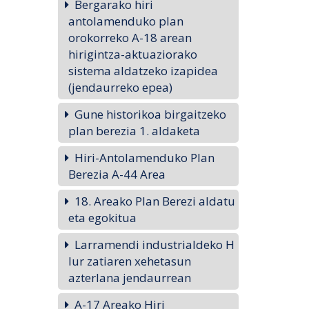
Bergarako hiri
antolamenduko plan
orokorreko A-18 arean
hirigintza-aktuaziorako
sistema aldatzeko izapidea
(jendaurreko epea)
Gune historikoa birgaitzeko
plan berezia 1. aldaketa
Hiri-Antolamenduko Plan
Berezia A-44 Area
18. Areako Plan Berezi aldatu
eta egokitua
Larramendi industrialdeko H
lur zatiaren xehetasun
azterlana jendaurrean
A-17 Areako Hiri