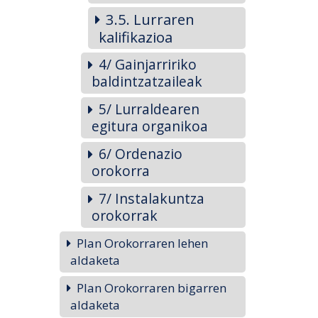
3.5. Lurraren
kalifikazioa
4/ Gainjarririko
baldintzatzaileak
5/ Lurraldearen
egitura organikoa
6/ Ordenazio
orokorra
7/ Instalakuntza
orokorrak
Plan Orokorraren lehen
aldaketa
Plan Orokorraren bigarren
aldaketa