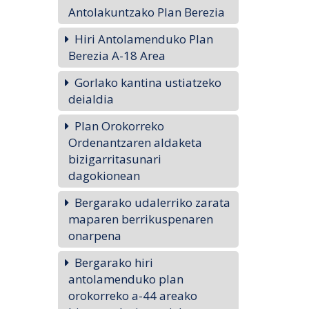
Antolakuntzako Plan Berezia
Hiri Antolamenduko Plan
Berezia A-18 Area
Gorlako kantina ustiatzeko
deialdia
Plan Orokorreko
Ordenantzaren aldaketa
bizigarritasunari
dagokionean
Bergarako udalerriko zarata
maparen berrikuspenaren
onarpena
Bergarako hiri
antolamenduko plan
orokorreko a-44 areako