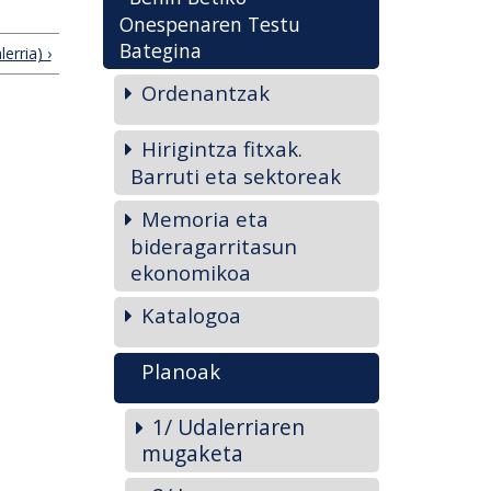
Onespenaren Testu
Bategina
erria) ›
Ordenantzak
Hirigintza fitxak.
Barruti eta sektoreak
Memoria eta
bideragarritasun
ekonomikoa
Katalogoa
Planoak
1/ Udalerriaren
mugaketa