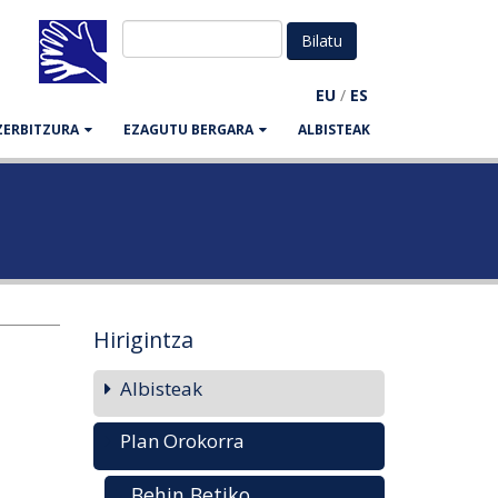
EU
/
ES
ZERBITZURA
EZAGUTU BERGARA
ALBISTEAK
Hirigintza
Albisteak
Plan Orokorra
Behin Betiko