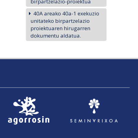
birpartzelazio-proiektua
40A areako 40a-1 exekuzio
unitateko birpartzelazio
proiektuaren hirugarren
dokumentu aldatua.