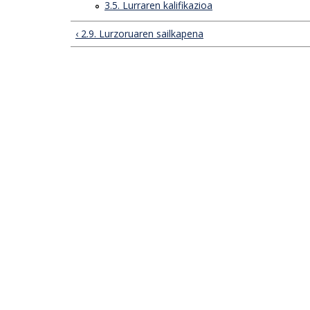
3.5. Lurraren kalifikazioa
‹ 2.9. Lurzoruaren sailkapena