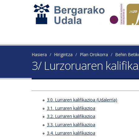
Hasiera
Hirigintza
Plan Orokorra
Behin Beti
3/ Lurzoruaren kalifik
3.0. Lurraren kalifikazioa (Udalerria)
3.1. Lurraren kalifikazioa
3.2. Lurraren kalifikazioa
3.3. Lurraren kalifikazioa
3.4. Lurraren kalifikazioa