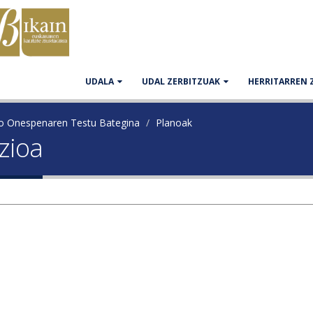
UDALA
UDAL ZERBITZUAK
HERRITARREN 
ko Onespenaren Testu Bategina
Planoak
azioa