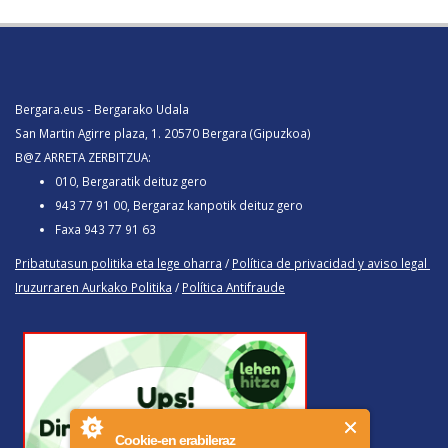
Bergara.eus - Bergarako Udala
San Martin Agirre plaza, 1. 20570 Bergara (Gipuzkoa)
B@Z ARRETA ZERBITZUA:
010, Bergaratik deituz gero
943 77 91 00, Bergaraz kanpotik deituz gero
Faxa 943 77 91 63
Pribatutasun politika eta lege oharra
/
Política de privacidad y aviso legal
Iruzurraren Aurkako Politika
/
Política Antifraude
Cookie-en erabileraz