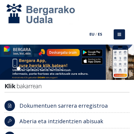
EU
/
ES
Previous
Nex
Klik
bakarrean
Dokumentuen sarrera erregistroa
Aberia eta intzidentzien abisuak