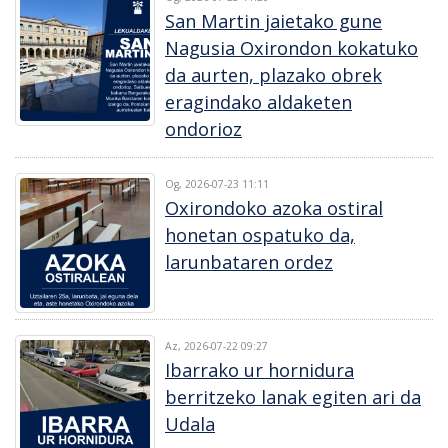
San Martin jaietako gune
Nagusia Oxirondon kokatuko
da aurten, plazako obrek
eragindako aldaketen
ondorioz
Og, 2026-07-23 11:11
Oxirondoko azoka ostiral
honetan ospatuko da,
larunbataren ordez
Az, 2026-07-22 09:27
Ibarrako ur hornidura
berritzeko lanak egiten ari da
Udala