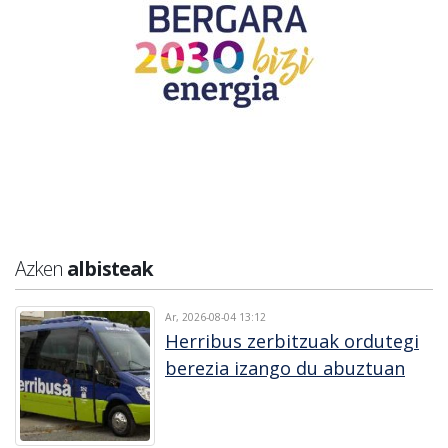
Azken
albisteak
Ar, 2026-08-04 13:12
Herribus zerbitzuak ordutegi
berezia izango du abuztuan