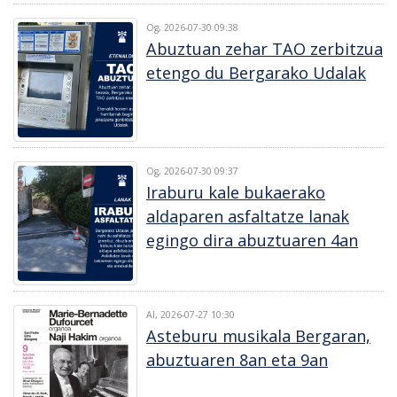
Og, 2026-07-30 09:38
Abuztuan zehar TAO zerbitzua
etengo du Bergarako Udalak
Og, 2026-07-30 09:37
Iraburu kale bukaerako
aldaparen asfaltatze lanak
egingo dira abuztuaren 4an
Al, 2026-07-27 10:30
Asteburu musikala Bergaran,
abuztuaren 8an eta 9an