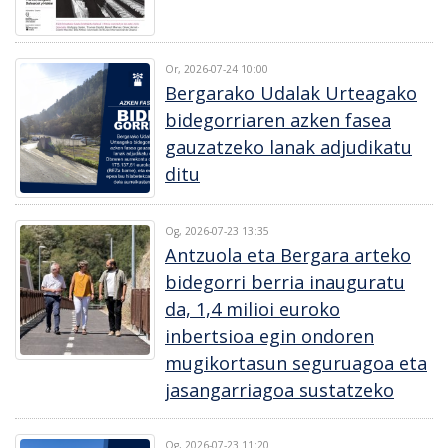
Or, 2026-07-24 10:00
Bergarako Udalak Urteagako
bidegorriaren azken fasea
gauzatzeko lanak adjudikatu
ditu
Og, 2026-07-23 13:35
Antzuola eta Bergara arteko
bidegorri berria inauguratu
da, 1,4 milioi euroko
inbertsioa egin ondoren
mugikortasun seguruagoa eta
jasangarriagoa sustatzeko
Og, 2026-07-23 11:20