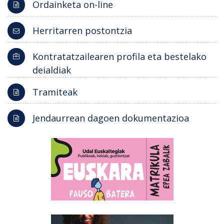
Ordainketa on-line
Herritarren postontzia
Kontratatzailearen profila eta bestelako
deialdiak
Tramiteak
Jendaurrean dagoen dokumentazioa