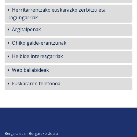
Herritarrentzako euskarazko zerbitzu eta
lagungarriak
Argitalpenak
Ohiko galde-erantzunak
Helbide interesgarriak
Web baliabideak
Euskararen telefonoa
Bergara.eus - Bergarako Udala