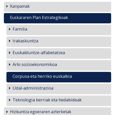
Kanpainak
Euskararen Plan Estrategikoak
Familia
Irakaskuntza
Euskalduntze-alfabetatzea
Arlo sozioekonomikoa
Corpusa eta herriko euskalkia
Udal-administrazioa
Teknologia berriak eta hedabideak
Hizkuntza egoeraren azterketak