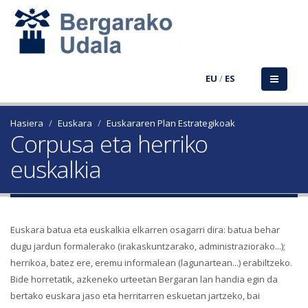
EU
/
ES
Hasiera
Euskara
Euskararen Plan Estrategikoak
Corpusa eta herriko
euskalkia
Euskara batua eta euskalkia elkarren osagarri dira: batua behar
dugu jardun formalerako (irakaskuntzarako, administraziorako...);
herrikoa, batez ere, eremu informalean (lagunartean...) erabiltzeko.
Bide horretatik, azkeneko urteetan Bergaran lan handia egin da
bertako euskara jaso eta herritarren eskuetan jartzeko, bai