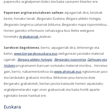
paperezko argitalpenen bidez eta baita sarearen bitartez ere.
Paperean argitaratutakoen sailean
aipagarriak dira, besteak
beste, honako lanak:
Bergarako Euskera, Bergara aldeko hiztegia,
Bergarako langintza zaharrak bilduma, Bergarako mapa toponimikoa...
Horien gaineko informazio zehatzagoa ikus liteke webgune
honetako
Argitalpenak
atalean.
Sarekoei dagokienez
, berriz, aipagarriak dira, lehenengo eta
behin,
www.bergarakoeuskara.eus
webgunean jasotako material
ugariak:
Bergara aldeko hiztegia
,
Bergarako toponimia
,
Gehixago eta
Hobeto
programaren barruan sortutako material mordoa... Horretaz
gain, berriz, nabarmentzekoa da
www.ahotsak.eus
egitasmoan jaso
eta landutako grabazio mordoa. Bilduman pisu berezia dute
Bergarako grabaketek, bertan jasota baitaude hemen aipatutako
argitalpenetarako egin ziren grabazioak eta baita hortik aparte
egindako beste hainbat ere.
Euskara