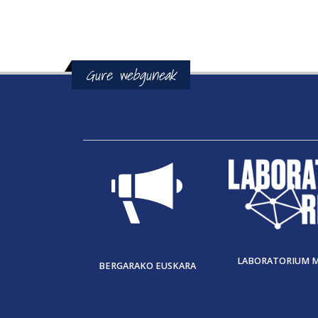
Gure webguneak
LABORATORIUM 
BERGARAKO EUSKARA