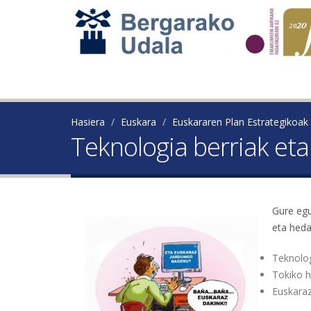
Hasiera
Euskara
Euskararen Plan Estrategikoak
Teknologia berriak et
Gure egu
eta heda
Teknolo
Tokiko h
Euskaraz