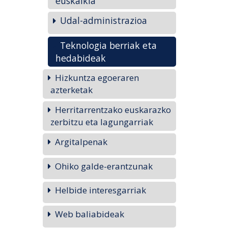
euskalkia
Udal-administrazioa
Teknologia berriak eta
hedabideak
Hizkuntza egoeraren
azterketak
Herritarrentzako euskarazko
zerbitzu eta lagungarriak
Argitalpenak
Ohiko galde-erantzunak
Helbide interesgarriak
Web baliabideak