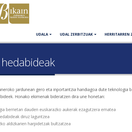
UDALA
UDAL ZERBITZUAK
HERRITARREN 
a hedabideak
neroko jardunean gero eta inportantzia handiagoa dute teknologia b
bideek. Honako ekimenak bideratzen dira une honetan:
gia berrietan dauden euskarazko aukerak ezagutzera ematea
edabideak diruz laguntzea
ko aldizkarien harpidetzak bultzatzea