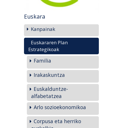
Euskara
Kanpainak
Euskararen Plan
Estrategikoak
Familia
Irakaskuntza
Euskalduntze-
alfabetatzea
Arlo sozioekonomikoa
Corpusa eta herriko