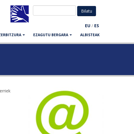
EU
/
ES
ZERBITZURA
EZAGUTU BERGARA
ALBISTEAK
erriek