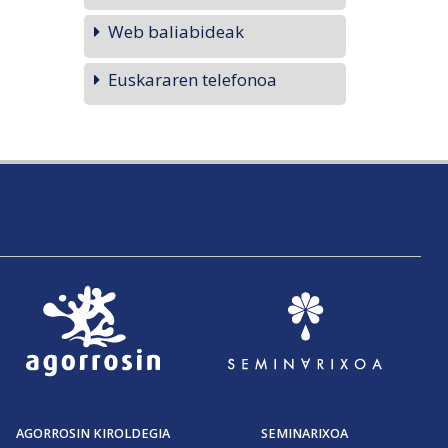
Web baliabideak
Euskararen telefonoa
AGORROSIN KIROLDEGIA
SEMINARIXOA