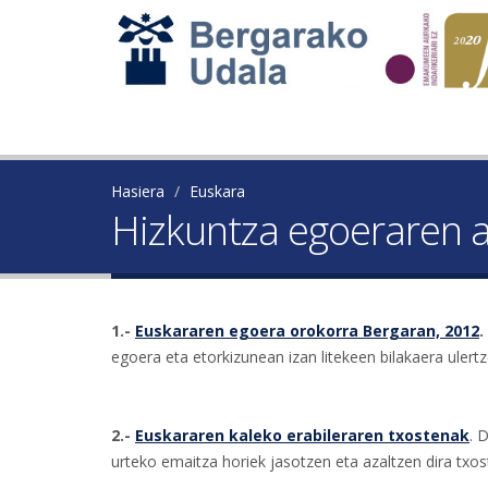
Hasiera
Euskara
Hizkuntza egoeraren a
1.-
Euskararen egoera orokorra Bergaran, 2012
.
egoera eta etorkizunean izan litekeen bilakaera ulert
2.-
Euskararen kaleko erabileraren txostenak
. 
urteko emaitza horiek jasotzen eta azaltzen dira txos