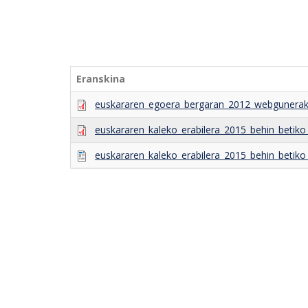
Eranskina
euskararen_egoera_bergaran_2012_webgunerak
euskararen_kaleko_erabilera_2015_behin_betiko
euskararen_kaleko_erabilera_2015_behin_betiko