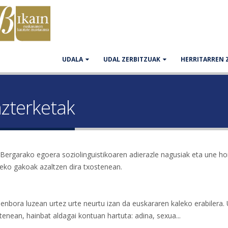
UDALA
UDAL ZERBITZUAK
HERRITARREN 
zterketak
Bergarako egoera soziolinguistikoaren adierazle nagusiak eta une h
zeko gakoak azaltzen dira txostenean.
Denbora luzean urtez urte neurtu izan da euskararen kaleko erabilera. 
tenean, hainbat aldagai kontuan hartuta: adina, sexua...