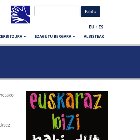
EU
/
ES
ZERBITZURA
EZAGUTU BERGARA
ALBISTEAK
onetako
Urtez