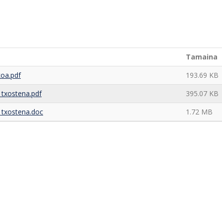
Tamaina
oa.pdf
193.69 KB
_txostena.pdf
395.07 KB
_txostena.doc
1.72 MB