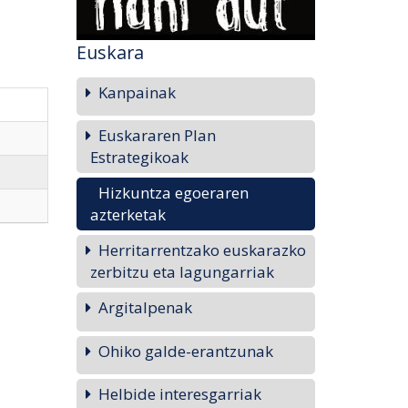
Euskara
Kanpainak
Euskararen Plan
Estrategikoak
Hizkuntza egoeraren
azterketak
Herritarrentzako euskarazko
zerbitzu eta lagungarriak
Argitalpenak
Ohiko galde-erantzunak
Helbide interesgarriak