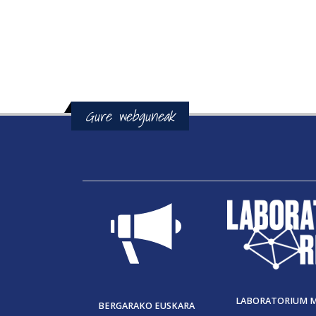
Gure webguneak
LABORATORIUM 
BERGARAKO EUSKARA