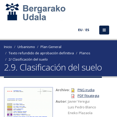
EU
/
ES
Inicio
Urbanismo
Plan General
Texto refundido de aprobación definitiva
Planos
2/ Clasificación del suelo
2.9. Clasificación del suelo
Archivo:
PNG irudia
PDF fitxategia
Autor:
Javier Yeregui
Luis Pedro Blanco
Eneko Plazaola