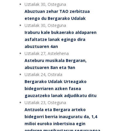
Uztailak 30, Osteguna
Abuztuan zehar TAO zerbitzua
etengo du Bergarako Udalak
Uztailak 30, Osteguna
Iraburu kale bukaerako aldaparen
asfaltatze lanak egingo dira
abuztuaren 4an
Uztailak 27, Astelehena
Asteburu musikala Bergaran,
abuztuaren 8an eta 9an
Uztailak 24, Ostirala
Bergarako Udalak Urteagako
bidegorriaren azken fasea
gauzatzeko lanak adjudikatu ditu
Uztailak 23, Osteguna
Antzuola eta Bergara arteko
bidegorri berria inauguratu da, 1,4
milioi euroko inbertsioa egin
ondoren mugikortasun seguruagoa