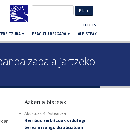
EU
/
ES
ZERBITZURA
EZAGUTU BERGARA
ALBISTEAK
 banda zabala jartzeko
Azken albisteak
Abuztuak 4, Asteartea
Herribus zerbitzuak ordutegi
ikoan
berezia izango du abuztuan