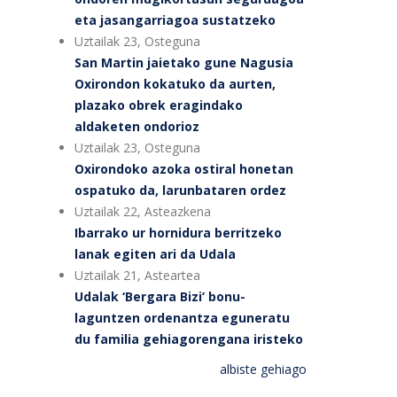
eta jasangarriagoa sustatzeko
Uztailak 23, Osteguna
San Martin jaietako gune Nagusia
Oxirondon kokatuko da aurten,
plazako obrek eragindako
aldaketen ondorioz
Uztailak 23, Osteguna
Oxirondoko azoka ostiral honetan
ospatuko da, larunbataren ordez
Uztailak 22, Asteazkena
Ibarrako ur hornidura berritzeko
lanak egiten ari da Udala
Uztailak 21, Asteartea
Udalak ‘Bergara Bizi’ bonu-
laguntzen ordenantza eguneratu
du familia gehiagorengana iristeko
albiste gehiago