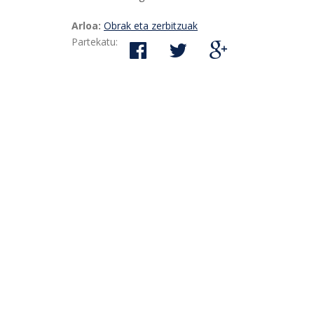
Arloa:
Obrak eta zerbitzuak
Partekatu: