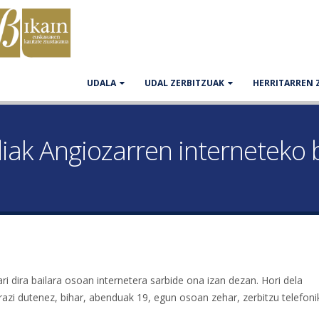
UDALA
UDAL ZERBITZUAK
HERRITARREN 
diak Angiozarren interneteko
i dira bailara osoan internetera sarbide ona izan dezan. Hori dela
narazi dutenez, bihar, abenduak 19, egun osoan zehar, zerbitzu telefon