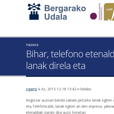
Hasiera
Bihar, telefono etenal
lanak direla eta
ogarro
-k Az, 2013-12-18 13:42-n bidalia
Angiozar auzoan banda zabala jartzeko lanak egiten ar
eta,Telefonicatik, lanak egiten ari den enpresa, jaki
etenaldiak izango dira auzo honetan.