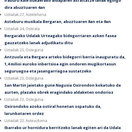
Iraburu kale bukaerako aldaparen asfaltatze lanak egingo
dira abuztuaren 4an
Uztailak 27, Astelehena
Asteburu musikala Bergaran, abuztuaren 8an eta 9an
Uztailak 24, Ostirala
Bergarako Udalak Urteagako bidegorriaren azken fasea
gauzatzeko lanak adjudikatu ditu
Uztailak 23, Osteguna
Antzuola eta Bergara arteko bidegorri berria inauguratu da,
1,4 milioi euroko inbertsioa egin ondoren mugikortasun
seguruagoa eta jasangarriagoa sustatzeko
Uztailak 23, Osteguna
San Martin jaietako gune Nagusia Oxirondon kokatuko da
aurten, plazako obrek eragindako aldaketen ondorioz
Uztailak 23, Osteguna
Oxirondoko azoka ostiral honetan ospatuko da,
larunbataren ordez
Uztailak 22, Asteazkena
Ibarrako ur hornidura berritzeko lanak egiten ari da Udala