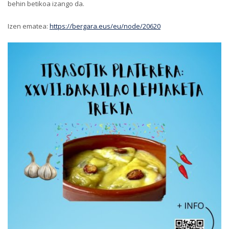
behin betikoa izango da.
Izen ematea:
https://bergara.eus/eu/node/20620