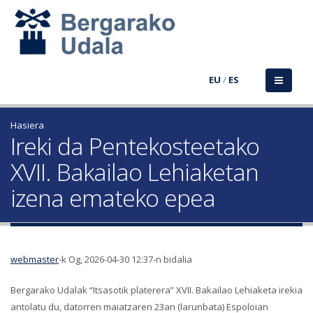
EU
/
ES
Hasiera
Ireki da Pentekosteetako
XVII. Bakailao Lehiaketan
izena emateko epea
webmaster
-k Og, 2026-04-30 12:37-n bidalia
Bergarako Udalak “Itsasotik platerera” XVII. Bakailao Lehiaketa irekia
antolatu du, datorren maiatzaren 23an (larunbata) Espoloian