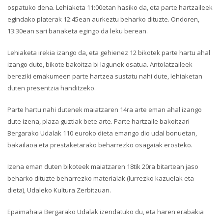
ospatuko dena. Lehiaketa 11:00etan hasiko da, eta parte hartzaileek
egindako platerak 12:45ean aurkeztu beharko dituzte. Ondoren,
13:30ean sari banaketa egingo da leku berean.
Lehiaketa irekia izango da, eta gehienez 12 bikotek parte hartu ahal
izango dute, bikote bakoitza bi lagunek osatua. Antolatzaileek
bereziki emakumeen parte hartzea sustatu nahi dute, lehiaketan
duten presentzia handitzeko.
Parte hartu nahi dutenek maiatzaren 14ra arte eman ahal izango
dute izena, plaza guztiak bete arte. Parte hartzaile bakoitzari
Bergarako Udalak 110 euroko dieta emango dio udal bonuetan,
bakailaoa eta prestaketarako beharrezko osagaiak erosteko.
Izena eman duten bikoteek maiatzaren 18tik 20ra bitartean jaso
beharko dituzte beharrezko materialak (lurrezko kazuelak eta
dieta), Udaleko Kultura Zerbitzuan.
Epaimahaia Bergarako Udalak izendatuko du, eta haren erabakia