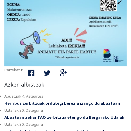
Partekatu:
Azken albisteak
Abuztuak 4, Asteartea
Herribus zerbitzuak ordutegi berezia izango du abuztuan
Uztailak 30, Osteguna
Abuztuan zehar TAO zerbitzua etengo du Bergarako Udalak
Uztailak 30, Osteguna