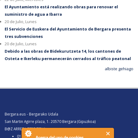
El Ayuntamiento está realizando obras para renovar el
suministro de agua a Ibarra
20 de Julio, Lunes
El Servicio de Euskera del Ayuntamiento de Bergara presenta
tres subvenciones
20 de Julio, Lunes
Debido a las obras de Bidekurutzeta 14, los cantones de
Osteta e Ikerleku permanecerán cerrados al tráfico peatonal
albiste gehiago
Bergara.eus - Bergarako Udala
San Martin Agirre plaza, 1. 20570 Bergara (Gipuzkoa)
B@Z ARRETA ZERBITZUA:
010, Bergaratik deituz gero
Acerca del uso de cookies