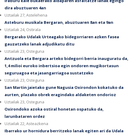
Iraburu kale bukaerako aldaparen asfaltatze lanak egingo
dira abuztuaren 4an
Uztailak 27, Astelehena
Asteburu musikala Bergaran, abuztuaren 8an eta 9an
Uztailak 24, Ostirala
Bergarako Udalak Urteagako bidegorriaren azken fasea
gauzatzeko lanak adjudikatu ditu
Uztailak 23, Osteguna
Antzuola eta Bergara arteko bidegorri berria inauguratu da,
1,4 milioi euroko inbertsioa egin ondoren mugikortasun
seguruagoa eta jasangarriagoa sustatzeko
Uztailak 23, Osteguna
San Martin jaietako gune Nagusia Oxirondon kokatuko da
aurten, plazako obrek eragindako aldaketen ondorioz
Uztailak 23, Osteguna
Oxirondoko azoka ostiral honetan ospatuko da,
larunbataren ordez
Uztailak 22, Asteazkena
Ibarrako ur hornidura berritzeko lanak egiten ari da Udala