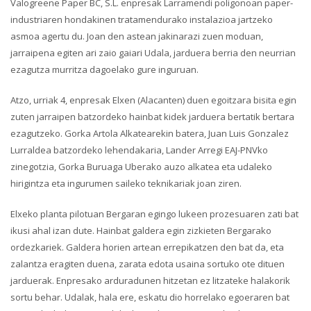
Valogreene Paper BC, S.L. enpresak Larramendi poligonoan paper-
industriaren hondakinen tratamendurako instalazioa jartzeko
asmoa agertu du. Joan den astean jakinarazi zuen moduan,
jarraipena egiten ari zaio gaiari Udala, jarduera berria den neurrian
ezagutza murritza dagoelako gure inguruan.
Atzo, urriak 4, enpresak Elxen (Alacanten) duen egoitzara bisita egin
zuten jarraipen batzordeko hainbat kidek jarduera bertatik bertara
ezagutzeko. Gorka Artola Alkatearekin batera, Juan Luis Gonzalez
Lurraldea batzordeko lehendakaria, Lander Arregi EAJ-PNVko
zinegotzia, Gorka Buruaga Uberako auzo alkatea eta udaleko
hirigintza eta ingurumen saileko teknikariak joan ziren.
Elxeko planta pilotuan Bergaran egingo lukeen prozesuaren zati bat
ikusi ahal izan dute. Hainbat galdera egin zizkieten Bergarako
ordezkariek. Galdera horien artean errepikatzen den bat da, eta
zalantza eragiten duena, zarata edota usaina sortuko ote dituen
jarduerak. Enpresako arduradunen hitzetan ez litzateke halakorik
sortu behar. Udalak, hala ere, eskatu dio horrelako egoeraren bat