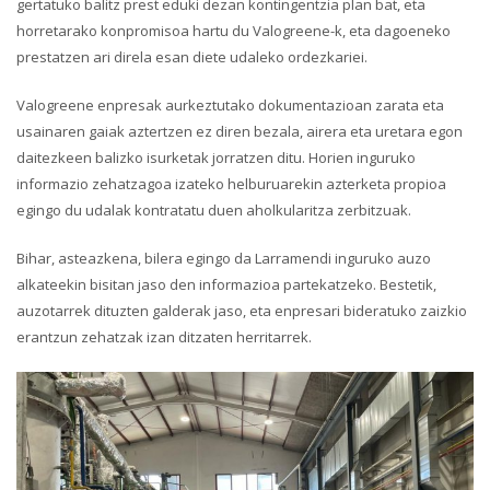
gertatuko balitz prest eduki dezan kontingentzia plan bat, eta
horretarako konpromisoa hartu du Valogreene-k, eta dagoeneko
prestatzen ari direla esan diete udaleko ordezkariei.
Valogreene enpresak aurkeztutako dokumentazioan zarata eta
usainaren gaiak aztertzen ez diren bezala, airera eta uretara egon
daitezkeen balizko isurketak jorratzen ditu. Horien inguruko
informazio zehatzagoa izateko helburuarekin azterketa propioa
egingo du udalak kontratatu duen aholkularitza zerbitzuak.
Bihar, asteazkena, bilera egingo da Larramendi inguruko auzo
alkateekin bisitan jaso den informazioa partekatzeko. Bestetik,
auzotarrek dituzten galderak jaso, eta enpresari bideratuko zaizkio
erantzun zehatzak izan ditzaten herritarrek.