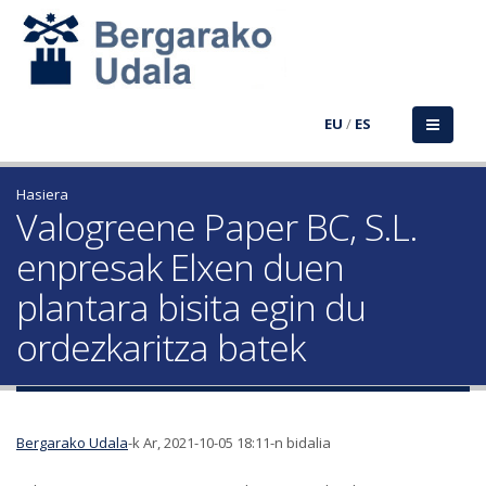
EU
/
ES
Hasiera
Valogreene Paper BC, S.L.
enpresak Elxen duen
plantara bisita egin du
ordezkaritza batek
Bergarako Udala
-k Ar, 2021-10-05 18:11-n bidalia