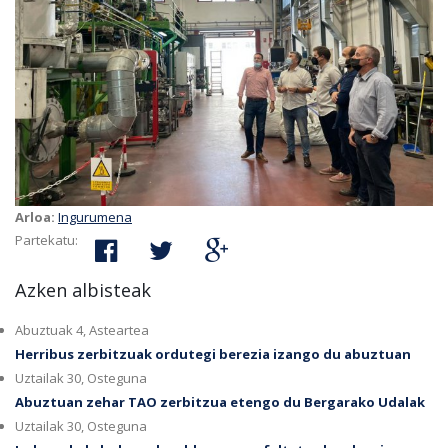
Arloa:
Ingurumena
Partekatu:
Azken albisteak
Abuztuak 4, Asteartea
Herribus zerbitzuak ordutegi berezia izango du abuztuan
Uztailak 30, Osteguna
Abuztuan zehar TAO zerbitzua etengo du Bergarako Udalak
Uztailak 30, Osteguna