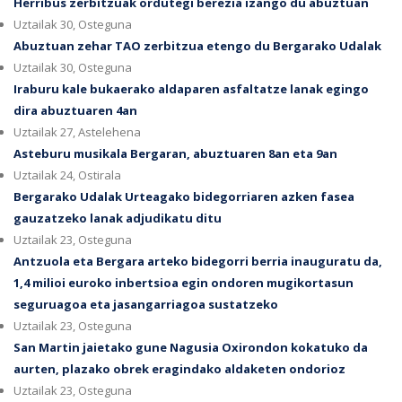
Herribus zerbitzuak ordutegi berezia izango du abuztuan
Uztailak 30, Osteguna
Abuztuan zehar TAO zerbitzua etengo du Bergarako Udalak
Uztailak 30, Osteguna
Iraburu kale bukaerako aldaparen asfaltatze lanak egingo
dira abuztuaren 4an
Uztailak 27, Astelehena
Asteburu musikala Bergaran, abuztuaren 8an eta 9an
Uztailak 24, Ostirala
Bergarako Udalak Urteagako bidegorriaren azken fasea
gauzatzeko lanak adjudikatu ditu
Uztailak 23, Osteguna
Antzuola eta Bergara arteko bidegorri berria inauguratu da,
1,4 milioi euroko inbertsioa egin ondoren mugikortasun
seguruagoa eta jasangarriagoa sustatzeko
Uztailak 23, Osteguna
San Martin jaietako gune Nagusia Oxirondon kokatuko da
aurten, plazako obrek eragindako aldaketen ondorioz
Uztailak 23, Osteguna