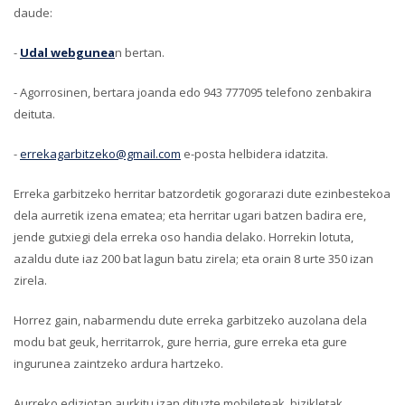
daude:
-
Udal webgunea
n bertan.
- Agorrosinen, bertara joanda edo 943 777095 telefono zenbakira
deituta.
-
errekagarbitzeko@gmail.com
e-posta helbidera idatzita.
Erreka garbitzeko herritar batzordetik gogorarazi dute ezinbestekoa
dela aurretik izena ematea; eta herritar ugari batzen badira ere,
jende gutxiegi dela erreka oso handia delako. Horrekin lotuta,
azaldu dute iaz 200 bat lagun batu zirela; eta orain 8 urte 350 izan
zirela.
Horrez gain, nabarmendu dute erreka garbitzeko auzolana dela
modu bat geuk, herritarrok, gure herria, gure erreka eta gure
ingurunea zaintzeko ardura hartzeko.
Aurreko ediziotan aurkitu izan dituzte mobileteak, bizikletak,