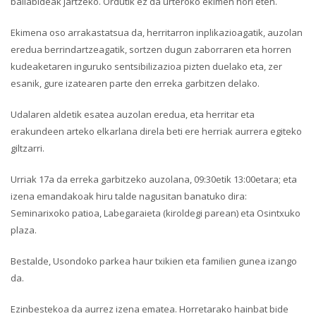
baliabideak jartzeko. Ordutik ez da urteroko ekimen hori eten.
Ekimena oso arrakastatsua da, herritarron inplikazioagatik, auzolan
eredua berrindartzeagatik, sortzen dugun zaborraren eta horren
kudeaketaren inguruko sentsibilizazioa pizten duelako eta, zer
esanik, gure izatearen parte den erreka garbitzen delako.
Udalaren aldetik esatea auzolan eredua, eta herritar eta
erakundeen arteko elkarlana direla beti ere herriak aurrera egiteko
giltzarri.
Urriak 17a da erreka garbitzeko auzolana, 09:30etik 13:00etara; eta
izena emandakoak hiru talde nagusitan banatuko dira:
Seminarixoko patioa, Labegaraieta (kiroldegi parean) eta Osintxuko
plaza.
Bestalde, Usondoko parkea haur txikien eta familien gunea izango
da.
Ezinbestekoa da aurrez izena ematea. Horretarako hainbat bide