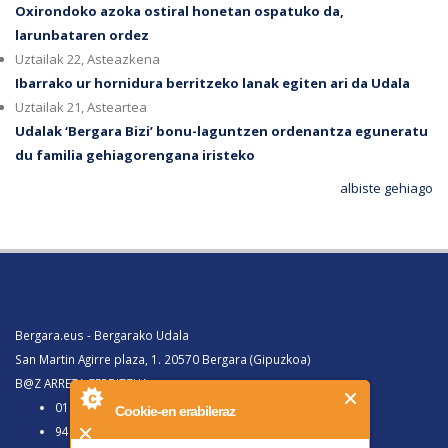
Oxirondoko azoka ostiral honetan ospatuko da,
larunbataren ordez
Uztailak 22, Asteazkena
Ibarrako ur hornidura berritzeko lanak egiten ari da Udala
Uztailak 21, Asteartea
Udalak ‘Bergara Bizi’ bonu-laguntzen ordenantza eguneratu
du familia gehiagorengana iristeko
albiste gehiago
Bergara.eus - Bergarako Udala
San Martin Agirre plaza, 1. 20570 Bergara (Gipuzkoa)
B@Z ARRETA ZERBITZUA:
010, Bergaratik deituz gero
Cookie-en erabileraz
943 77 91 00, Bergaraz kanpotik deituz gero