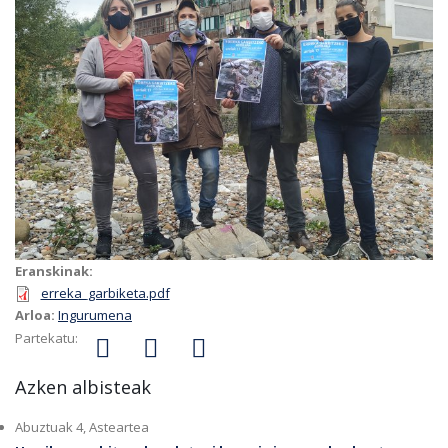
Eranskinak:
erreka_garbiketa.pdf
Arloa:
Ingurumena
Partekatu:
Azken albisteak
Abuztuak 4, Asteartea