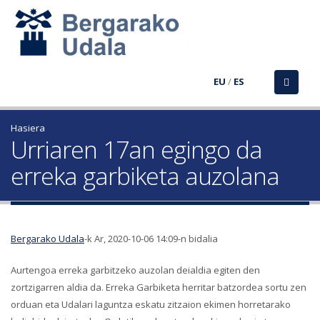
EU
/
ES
Hasiera
Urriaren 17an egingo da
erreka garbiketa auzolana
Bergarako Udala
-k Ar, 2020-10-06 14:09-n bidalia
Aurtengoa erreka garbitzeko auzolan deialdia egiten den
zortzigarren aldia da. Erreka Garbiketa herritar batzordea sortu zen
orduan eta Udalari laguntza eskatu zitzaion ekimen horretarako