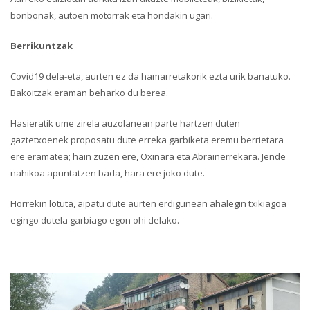
bonbonak, autoen motorrak eta hondakin ugari.
Berrikuntzak
Covid19 dela-eta, aurten ez da hamarretakorik ezta urik banatuko.
Bakoitzak eraman beharko du berea.
Hasieratik ume zirela auzolanean parte hartzen duten
gaztetxoenek proposatu dute erreka garbiketa eremu berrietara
ere eramatea; hain zuzen ere, Oxiñara eta Abrainerrekara. Jende
nahikoa apuntatzen bada, hara ere joko dute.
Horrekin lotuta, aipatu dute aurten erdigunean ahalegin txikiagoa
egingo dutela garbiago egon ohi delako.