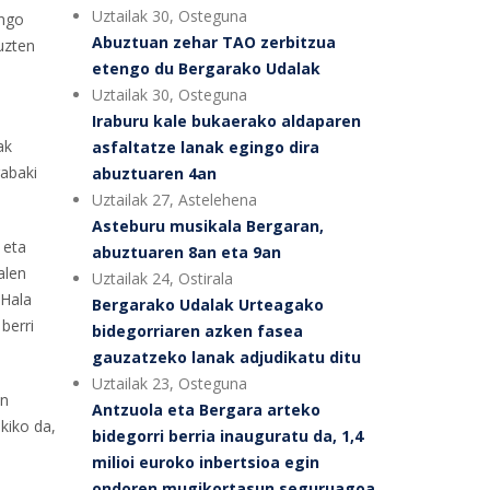
Uztailak 30, Osteguna
ungo
Abuztuan zehar TAO zerbitzua
uzten
etengo du Bergarako Udalak
Uztailak 30, Osteguna
Iraburu kale bukaerako aldaparen
ak
asfaltatze lanak egingo dira
rabaki
abuztuaren 4an
Uztailak 27, Astelehena
Asteburu musikala Bergaran,
 eta
abuztuaren 8an eta 9an
alen
Uztailak 24, Ostirala
 Hala
Bergarako Udalak Urteagako
berri
bidegorriaren azken fasea
gauzatzeko lanak adjudikatu ditu
Uztailak 23, Osteguna
an
Antzuola eta Bergara arteko
kiko da,
bidegorri berria inauguratu da, 1,4
milioi euroko inbertsioa egin
ondoren mugikortasun seguruagoa