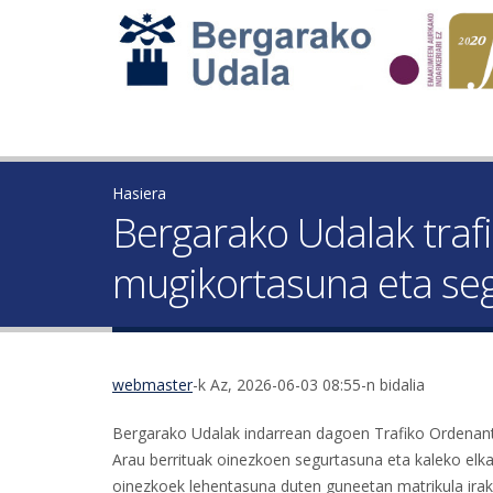
Hasiera
Bergarako Udalak traf
mugikortasuna eta se
webmaster
-k Az, 2026-06-03 08:55-n bidalia
Bergarako Udalak indarrean dagoen Trafiko Ordenantz
Arau berrituak oinezkoen segurtasuna eta kaleko elkar
oinezkoek lehentasuna duten guneetan matrikula iraku