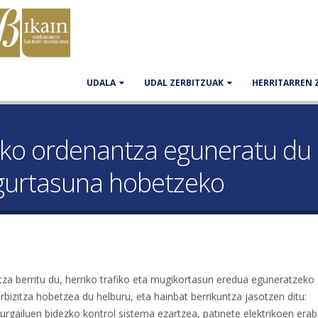
UDALA
UDAL ZERBITZUAK
HERRITARREN 
iko ordenantza eguneratu du 
gurtasuna hobetzeko
a berritu du, herriko trafiko eta mugikortasun eredua eguneratzeko
bizitza hobetzea du helburu, eta hainbat berrikuntza jasotzen ditu:
rgailuen bidezko kontrol sistema ezartzea, patinete elektrikoen erabi