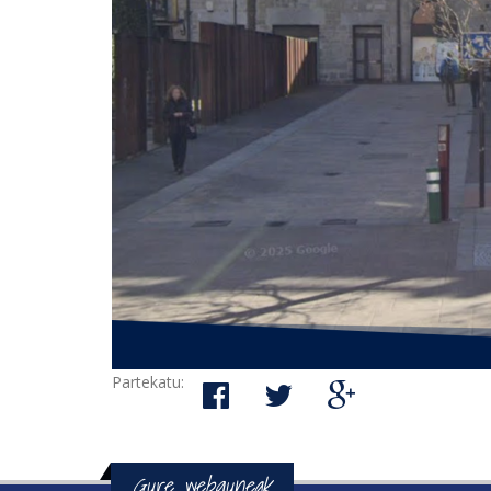
Partekatu:
Gure webguneak