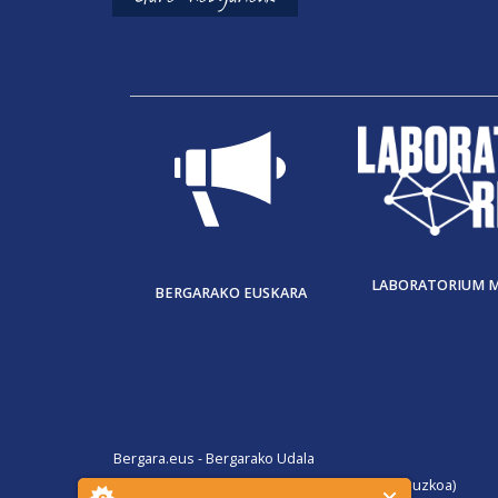
LABORATORIUM 
BERGARAKO EUSKARA
Bergara.eus - Bergarako Udala
San Martin Agirre plaza, 1. 20570 Bergara (Gipuzkoa)