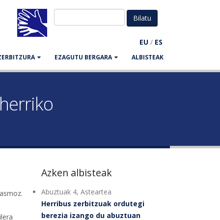
EU
/
ES
ZERBITZURA
EZAGUTU BERGARA
ALBISTEAK
herriko
Azken albisteak
Abuztuak 4, Asteartea
 asmoz.
Herribus zerbitzuak ordutegi
berezia izango du abuztuan
lera