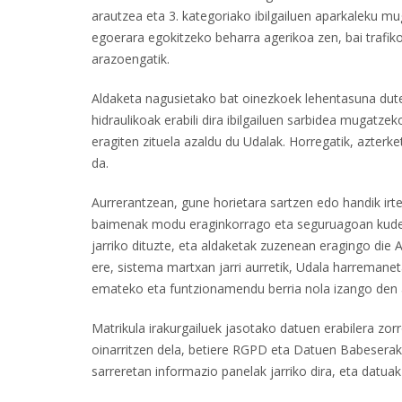
arautzea eta 3. kategoriako ibilgailuen aparkaleku 
egoerara egokitzeko beharra agerikoa zen, bai trafik
arazoengatik.
Aldaketa nagusietako bat oinezkoek lehentasuna duten
hidraulikoak erabili dira ibilgailuen sarbidea mugat
eragiten zituela azaldu du Udalak. Horregatik, azterk
da.
Aurrerantzean, gune horietara sartzen edo handik irtet
baimenak modu eraginkorrago eta seguruagoan kudeat
jarriko dituzte, eta aldaketak zuzenean eragingo die 
ere, sistema martxan jarri aurretik, Udala harremanet
emateko eta funtzionamendu berria nola izango den 
Matrikula irakurgailuek jasotako datuen erabilera zo
oinarritzen dela, betiere RGPD eta Datuen Babeserak
sarreretan informazio panelak jarriko dira, eta dat