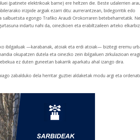
uei (patinete elektrikoak barne) ere heltzen die. Beste udalerrien ara
ilerarako irizpide argiak ezarri ditu: aurrerantzean, bidegorritik edo
dira salbuetsita egongo Trafiko Araudi Orokorraren betebeharretatik. Ne
tasuna indartu nahi da, oinezkoen eta erabiltzaileen arteko elkarbiz
ko ibilgailuak —karabanak, atoiak eta erdi atoiak— bizitegi eremu ur
handia okupatzen dutela eta oinezko zein ibilgailuen zirkulazioan erag
ebekua ez duten guneetan bakarrik aparkatu ahal izango dira.
iago zabalduko dela herritar guztiei aldaketak modu argi eta ordena