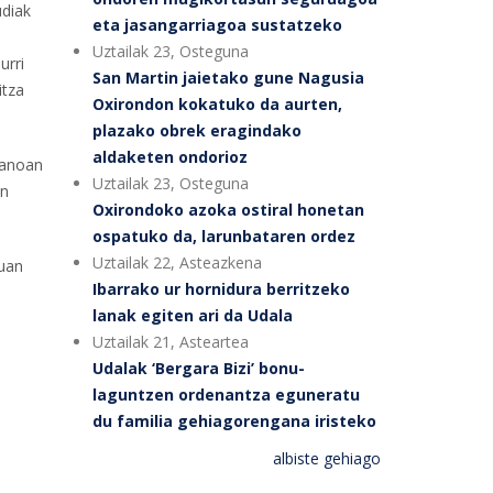
udiak
eta jasangarriagoa sustatzeko
Uztailak 23, Osteguna
urri
San Martin jaietako gune Nagusia
itza
Oxirondon kokatuko da aurten,
plazako obrek eragindako
aldaketen ondorioz
banoan
Uztailak 23, Osteguna
in
Oxirondoko azoka ostiral honetan
ospatuko da, larunbataren ordez
Uztailak 22, Asteazkena
tuan
Ibarrako ur hornidura berritzeko
lanak egiten ari da Udala
Uztailak 21, Asteartea
Udalak ‘Bergara Bizi’ bonu-
laguntzen ordenantza eguneratu
du familia gehiagorengana iristeko
albiste gehiago