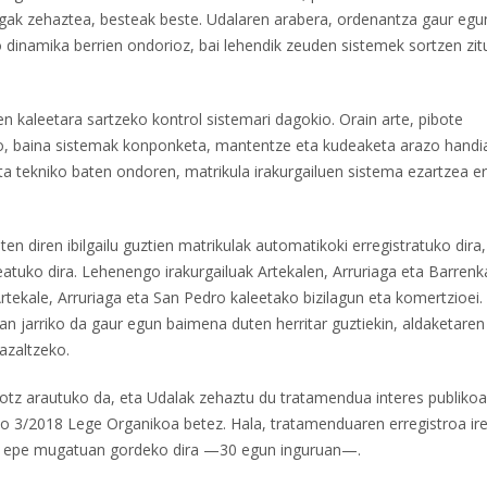
mugak zehaztea, besteak beste. Udalaren arabera, ordenantza gaur eg
o dinamika berrien ondorioz, bai lehendik zeuden sistemek sortzen zit
 kaleetara sartzeko kontrol sistemari dagokio. Orain arte, pibote
zeko, baina sistemak konponketa, mantentze eta kudeaketa arazo handi
eta tekniko baten ondoren, matrikula irakurgailuen sistema ezartzea e
en diren ibilgailu guztien matrikulak automatikoki erregistratuko dira,
uko dira. Lehenengo irakurgailuak Artekalen, Arruriaga eta Barrenk
Artekale, Arruriaga eta San Pedro kaleetako bizilagun eta komertzioei.
an jarriko da gaur egun baimena duten herritar guztiekin, aldaketaren 
azaltzeko.
rrotz arautuko da, eta Udalak zehaztu du tratamendua interes publiko
o 3/2018 Lege Organikoa betez. Hala, tratamenduaren erregistroa ire
uak epe mugatuan gordeko dira —30 egun inguruan—.