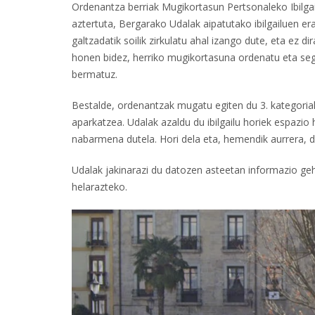
Ordenantza berriak Mugikortasun Pertsonaleko Ibilgail
aztertuta, Bergarako Udalak aipatutako ibilgailuen erab
galtzadatik soilik zirkulatu ahal izango dute, eta ez 
honen bidez, herriko mugikortasuna ordenatu eta segur
bermatuz.
Bestalde, ordenantzak mugatu egiten du 3. kategoria
aparkatzea. Udalak azaldu du ibilgailu horiek espazio 
nabarmena dutela. Hori dela eta, hemendik aurrera, d
Udalak jakinarazi du datozen asteetan informazio geh
helarazteko.