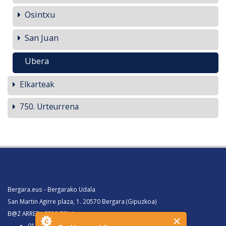
Osintxu
San Juan
Ubera
Elkarteak
750. Urteurrena
Bergara.eus - Bergarako Udala
San Martin Agirre plaza, 1. 20570 Bergara (Gipuzkoa)
B@Z ARRETA ZERBITZUA:
010, Bergaratik deituz gero