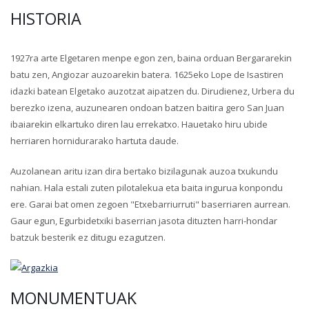
HISTORIA
1927ra arte Elgetaren menpe egon zen, baina orduan Bergararekin
batu zen, Angiozar auzoarekin batera. 1625eko Lope de Isastiren
idazki batean Elgetako auzotzat aipatzen du. Dirudienez, Urbera du
berezko izena, auzunearen ondoan batzen baitira gero San Juan
ibaiarekin elkartuko diren lau errekatxo. Hauetako hiru ubide
herriaren hornidurarako hartuta daude.
Auzolanean aritu izan dira bertako bizilagunak auzoa txukundu
nahian. Hala estali zuten pilotalekua eta baita ingurua konpondu
ere. Garai bat omen zegoen "Etxebarriurruti" baserriaren aurrean.
Gaur egun, Egurbidetxiki baserrian jasota dituzten harri-hondar
batzuk besterik ez ditugu ezagutzen.
MONUMENTUAK