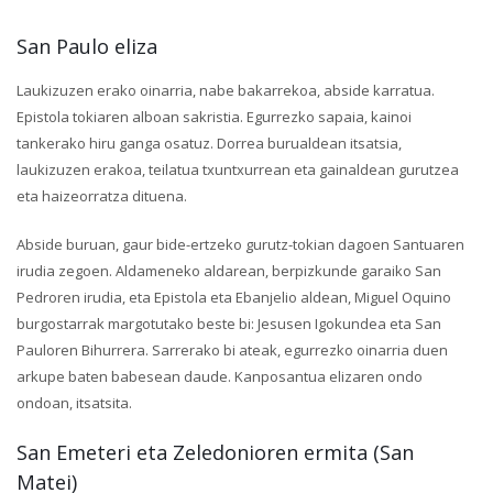
San Paulo eliza
Laukizuzen erako oinarria, nabe bakarrekoa, abside karratua.
Epistola tokiaren alboan sakristia. Egurrezko sapaia, kainoi
tankerako hiru ganga osatuz. Dorrea burualdean itsatsia,
laukizuzen erakoa, teilatua txuntxurrean eta gainaldean gurutzea
eta haizeorratza dituena.
Abside buruan, gaur bide-ertzeko gurutz-tokian dagoen Santuaren
irudia zegoen. Aldameneko aldarean, berpizkunde garaiko San
Pedroren irudia, eta Epistola eta Ebanjelio aldean, Miguel Oquino
burgostarrak margotutako beste bi: Jesusen Igokundea eta San
Pauloren Bihurrera. Sarrerako bi ateak, egurrezko oinarria duen
arkupe baten babesean daude. Kanposantua elizaren ondo
ondoan, itsatsita.
San Emeteri eta Zeledonioren ermita (San
Matei)