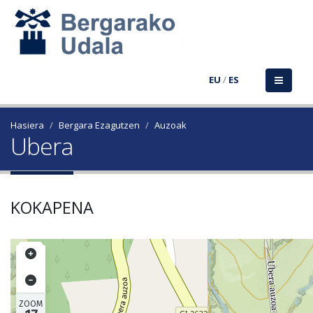
EU
/
ES
Hasiera
Bergara Ezagutzen
Auzoak
Ubera
KOKAPENA