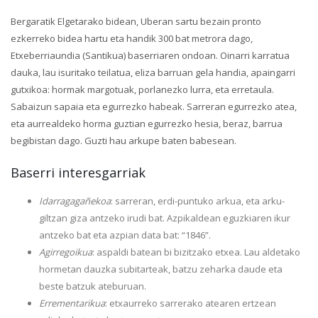
Bergaratik Elgetarako bidean, Uberan sartu bezain pronto
ezkerreko bidea hartu eta handik 300 bat metrora dago,
Etxeberriaundia (Santikua) baserriaren ondoan. Oinarri karratua
dauka, lau isuritako teilatua, eliza barruan gela handia, apaingarri
gutxikoa: hormak margotuak, porlanezko lurra, eta erretaula.
Sabaizun sapaia eta egurrezko habeak. Sarreran egurrezko atea,
eta aurrealdeko horma guztian egurrezko hesia, beraz, barrua
begibistan dago. Guzti hau arkupe baten babesean.
Baserri interesgarriak
Idarragagañekoa
: sarreran, erdi-puntuko arkua, eta arku-
giltzan giza antzeko irudi bat. Azpikaldean eguzkiaren ikur
antzeko bat eta azpian data bat: “1846”.
Agirregoikua
: aspaldi batean bi bizitzako etxea. Lau aldetako
hormetan dauzka subitarteak, batzu zeharka daude eta
beste batzuk ateburuan.
Errementarikua
: etxaurreko sarrerako atearen ertzean