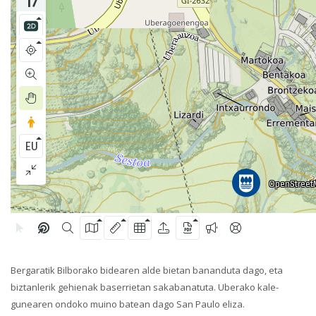
Bergaratik Bilborako bidearen alde bietan bananduta dago, eta
biztanlerik gehienak baserrietan sakabanatuta. Uberako kale-
gunearen ondoko muino batean dago San Paulo eliza.