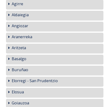
Agirre
Aldaiegia
Angiozar
Aranerreka
Aritzeta
Basalgo
Buruñao
Elorregi - San Prudentzio
Elosua
Goiauzoa