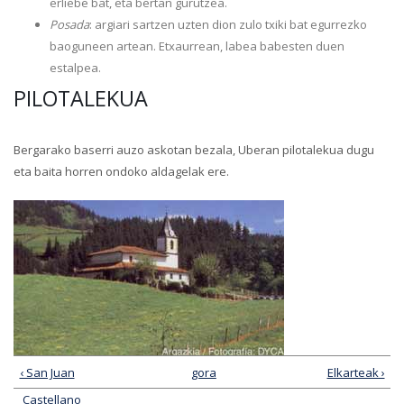
erliebe bat, eta bertan gurutzea.
Posada
: argiari sartzen uzten dion zulo txiki bat egurrezko
baoguneen artean. Etxaurrean, labea babesten duen
estalpea.
PILOTALEKUA
Bergarako baserri auzo askotan bezala, Uberan pilotalekua dugu
eta baita horren ondoko aldagelak ere.
‹ San Juan
gora
Elkarteak ›
Castellano