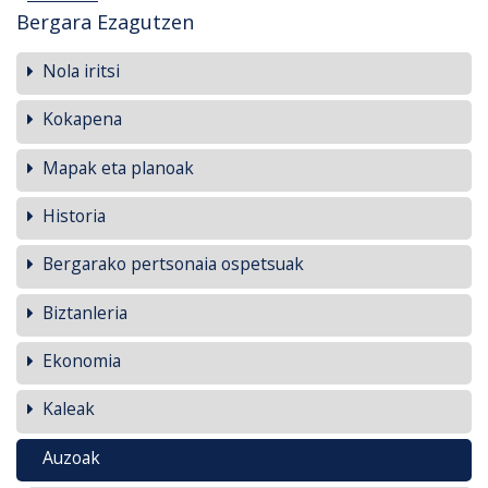
Bergara Ezagutzen
Nola iritsi
Kokapena
Mapak eta planoak
Historia
Bergarako pertsonaia ospetsuak
Biztanleria
Ekonomia
Kaleak
Auzoak