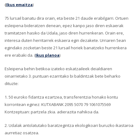
(
Ikus emaitza
)
75 lursail banatu dira orain, eta beste 21 daude erabilgarri. Ortuen
esleipena bideratzen denean, epez kanpo jaso diren eskaerak
tramitatzen hasiko da Udala, jaso diren hurrenkeran. Orain ere,
interesa duten herritarrek eskaera egin dezakete. Urriaren 5ean
egindako zozketan beste 21 lursail horiek banatzeko hurrenkera
ere erabaki da. (
Ikus planoa
)
Esleipena behin betikoa izateko eskatzaileek deialdiaren
oinarrietako 3. puntuan ezarritako bi baldintzak bete beharko
dituzte:
1. 50 euroko fidantza ezartzea, transferentzia honako kontu
korrontean eginez: KUTXABANK 2095 5070 79 1061075569
Kontzeptuan: partzela zkia. adierazita nahikoa da.
2. Udalak antolatutako baratzegintza ekologikoari buruzko ikastaroa
aurretiaz osatzea.