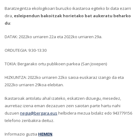
Baratzegintza ekologikoari buruzko ikastaroa egiteko bi data ezarri
dira,
esleipendun bakoitzak horietako bat aukeratu beharko
du
:
DATAK: 2022ko urriaren 22a eta 2022ko urriaren 29a.
ORDUTEGIA: 9:30-13:30
TOKIA: Bergarako ortu publikoen parkea (San Joxepen)
HIZKUNTZA: 2022ko urriaren 22ko saioa euskaraz izango da eta
2022ko urriaren 29koa elebitan.
Ikastaroak antolatu ahal izateko, eskatzen dizuegu, mesedez,
aurretiaz izena eman dezazuen zein saiotan parte hartu nahi
duzuen
negia@bergara.eus
helbidera mezua bidaliz edo 943779156
telefono zenbakira deituz.
Informazio guztia
HEMEN
.