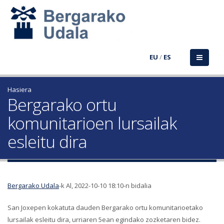
EU
/
ES
Hasiera
Bergarako ortu
komunitarioen lursailak
esleitu dira
Bergarako Udala
-k Al, 2022-10-10 18:10-n bidalia
San Joxepen kokatuta dauden Bergarako ortu komunitarioetako
lursailak esleitu dira, urriaren 5ean egindako zozketaren bidez.