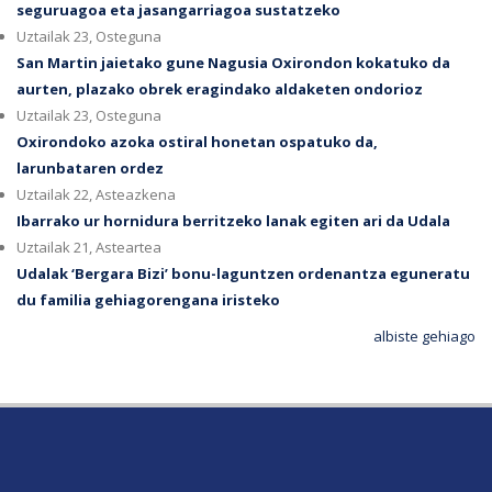
seguruagoa eta jasangarriagoa sustatzeko
Uztailak 23, Osteguna
San Martin jaietako gune Nagusia Oxirondon kokatuko da
aurten, plazako obrek eragindako aldaketen ondorioz
Uztailak 23, Osteguna
Oxirondoko azoka ostiral honetan ospatuko da,
larunbataren ordez
Uztailak 22, Asteazkena
Ibarrako ur hornidura berritzeko lanak egiten ari da Udala
Uztailak 21, Asteartea
Udalak ‘Bergara Bizi’ bonu-laguntzen ordenantza eguneratu
du familia gehiagorengana iristeko
albiste gehiago