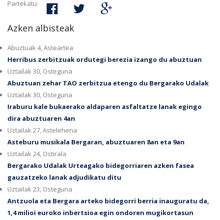
Partekatu:
Azken albisteak
Abuztuak 4, Asteartea
Herribus zerbitzuak ordutegi berezia izango du abuztuan
Uztailak 30, Osteguna
Abuztuan zehar TAO zerbitzua etengo du Bergarako Udalak
Uztailak 30, Osteguna
Iraburu kale bukaerako aldaparen asfaltatze lanak egingo
dira abuztuaren 4an
Uztailak 27, Astelehena
Asteburu musikala Bergaran, abuztuaren 8an eta 9an
Uztailak 24, Ostirala
Bergarako Udalak Urteagako bidegorriaren azken fasea
gauzatzeko lanak adjudikatu ditu
Uztailak 23, Osteguna
Antzuola eta Bergara arteko bidegorri berria inauguratu da,
1,4 milioi euroko inbertsioa egin ondoren mugikortasun