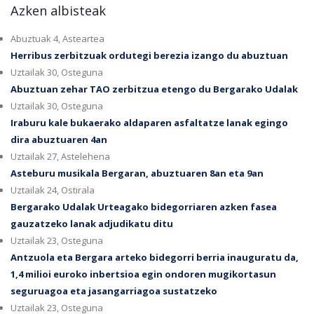
Azken albisteak
Abuztuak 4, Asteartea
Herribus zerbitzuak ordutegi berezia izango du abuztuan
Uztailak 30, Osteguna
Abuztuan zehar TAO zerbitzua etengo du Bergarako Udalak
Uztailak 30, Osteguna
Iraburu kale bukaerako aldaparen asfaltatze lanak egingo
dira abuztuaren 4an
Uztailak 27, Astelehena
Asteburu musikala Bergaran, abuztuaren 8an eta 9an
Uztailak 24, Ostirala
Bergarako Udalak Urteagako bidegorriaren azken fasea
gauzatzeko lanak adjudikatu ditu
Uztailak 23, Osteguna
Antzuola eta Bergara arteko bidegorri berria inauguratu da,
1,4 milioi euroko inbertsioa egin ondoren mugikortasun
seguruagoa eta jasangarriagoa sustatzeko
Uztailak 23, Osteguna