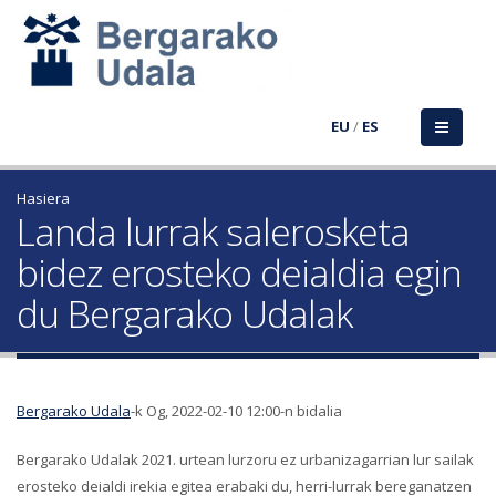
EU
/
ES
Hasiera
Landa lurrak salerosketa
bidez erosteko deialdia egin
du Bergarako Udalak
Bergarako Udala
-k Og, 2022-02-10 12:00-n bidalia
Bergarako Udalak 2021. urtean lurzoru ez urbanizagarrian lur sailak
erosteko deialdi irekia egitea erabaki du, herri-lurrak bereganatzen