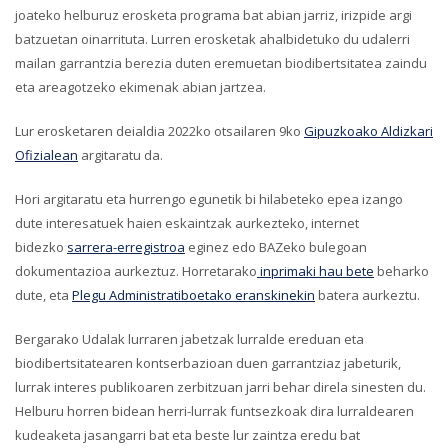
joateko helburuz erosketa programa bat abian jarriz, irizpide argi
batzuetan oinarrituta. Lurren erosketak ahalbidetuko du udalerri
mailan garrantzia berezia duten eremuetan biodibertsitatea zaindu
eta areagotzeko ekimenak abian jartzea.
Lur erosketaren deialdia 2022ko otsailaren 9ko
Gipuzkoako Aldizkari
Ofizialean
argitaratu da.
Hori argitaratu eta hurrengo egunetik bi hilabeteko epea izango
dute interesatuek haien eskaintzak aurkezteko, internet
bidezko
sarrera-erregistroa
eginez edo BAZeko bulegoan
dokumentazioa aurkeztuz. Horretarako
inprimaki hau bete
beharko
dute, eta
Plegu Administratiboetako eranskinekin
batera aurkeztu.
Bergarako Udalak lurraren jabetzak lurralde ereduan eta
biodibertsitatearen kontserbazioan duen garrantziaz jabeturik,
lurrak interes publikoaren zerbitzuan jarri behar direla sinesten du.
Helburu horren bidean herri-lurrak funtsezkoak dira lurraldearen
kudeaketa jasangarri bat eta beste lur zaintza eredu bat