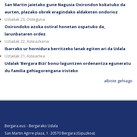
San Martin jaietako gune Nagusia Oxirondon kokatuko da
aurten, plazako obrek eragindako aldaketen ondorioz
Uztailak 23, Osteguna
Oxirondoko azoka ostiral honetan ospatuko da,
larunbataren ordez
Uztailak 22, Asteazkena
Ibarrako ur hornidura berritzeko lanak egiten ari da Udala
Uztailak 21, Asteartea
Udalak ‘Bergara Bizi’ bonu-laguntzen ordenantza eguneratu
du familia gehiagorengana iristeko
albiste gehiago
Bergara.eus - Bergarako Udala
San Martin Agirre plaza, 1. 20570 Bergara (Gipuzkoa)