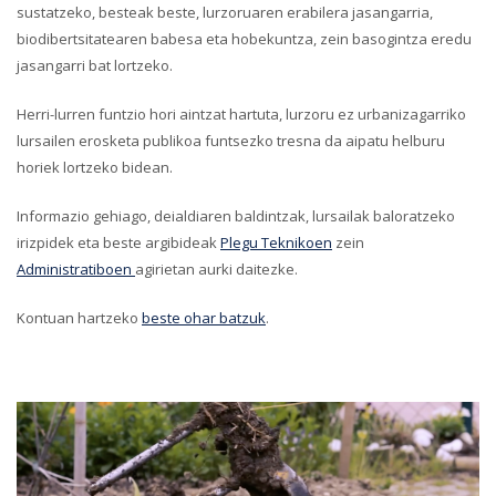
sustatzeko, besteak beste, lurzoruaren erabilera jasangarria,
biodibertsitatearen babesa eta hobekuntza, zein basogintza eredu
jasangarri bat lortzeko.
Herri-lurren funtzio hori aintzat hartuta, lurzoru ez urbanizagarriko
lursailen erosketa publikoa funtsezko tresna da aipatu helburu
horiek lortzeko bidean.
Informazio gehiago, deialdiaren baldintzak, lursailak baloratzeko
irizpidek eta beste argibideak
Plegu Teknikoen
zein
Administratiboen
agirietan aurki daitezke.
Kontuan hartzeko
beste ohar batzuk
.