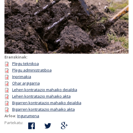
Eranskinak:
Plegu teknikoa
Plegu administratiboa
Inprimakia
Ohar argigarria
Lehen kontratazio mahaiko deialdia
Lehen kontratazio mahaiko akta
Bigarren kontratazio mahaiko deialdia
Bigarren kontratazio mahaiko akta
Arloa:
Ingurumena
Partekatu: