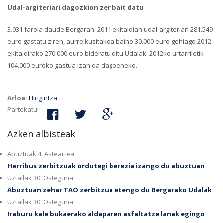
Udal-argiteriari dagozkion zenbait datu
3.031 farola daude Bergaran. 2011 ekitaldian udal-argiterian 281.549
euro gastatu ziren, aurreikusitakoa baino 30.000 euro gehiago 2012
ekitaldirako 270.000 euro bideratu ditu Udalak. 2012ko urtarriletik
104.000 euroko gastua izan da dagoeneko.
Arloa:
Hirigintza
Partekatu:
Azken albisteak
Abuztuak 4, Asteartea
Herribus zerbitzuak ordutegi berezia izango du abuztuan
Uztailak 30, Osteguna
Abuztuan zehar TAO zerbitzua etengo du Bergarako Udalak
Uztailak 30, Osteguna
Iraburu kale bukaerako aldaparen asfaltatze lanak egingo