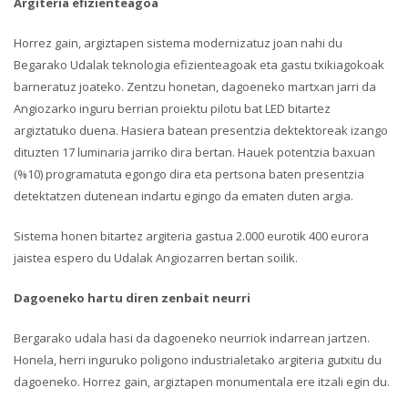
Argiteria efizienteagoa
Horrez gain, argiztapen sistema modernizatuz joan nahi du
Begarako Udalak teknologia efizienteagoak eta gastu txikiagokoak
barneratuz joateko. Zentzu honetan, dagoeneko martxan jarri da
Angiozarko inguru berrian proiektu pilotu bat LED bitartez
argiztatuko duena. Hasiera batean presentzia dektektoreak izango
dituzten 17 luminaria jarriko dira bertan. Hauek potentzia baxuan
(%10) programatuta egongo dira eta pertsona baten presentzia
detektatzen dutenean indartu egingo da ematen duten argia.
Sistema honen bitartez argiteria gastua 2.000 eurotik 400 eurora
jaistea espero du Udalak Angiozarren bertan soilik.
Dagoeneko hartu diren zenbait neurri
Bergarako udala hasi da dagoeneko neurriok indarrean jartzen.
Honela, herri inguruko poligono industrialetako argiteria gutxitu du
dagoeneko. Horrez gain, argiztapen monumentala ere itzali egin du.