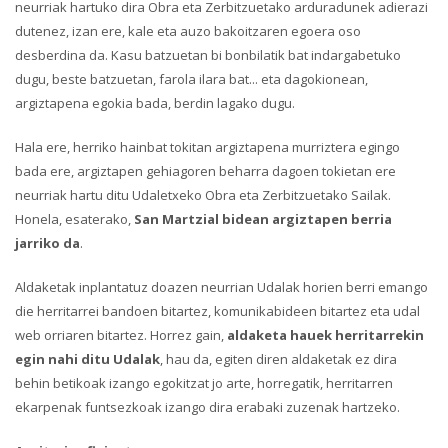
neurriak hartuko dira Obra eta Zerbitzuetako arduradunek adierazi
dutenez, izan ere, kale eta auzo bakoitzaren egoera oso
desberdina da. Kasu batzuetan bi bonbilatik bat indargabetuko
dugu, beste batzuetan, farola ilara bat... eta dagokionean,
argiztapena egokia bada, berdin lagako dugu.
Hala ere, herriko hainbat tokitan argiztapena murriztera egingo
bada ere, argiztapen gehiagoren beharra dagoen tokietan ere
neurriak hartu ditu Udaletxeko Obra eta Zerbitzuetako Sailak.
Honela, esaterako,
San Martzial bidean argiztapen berria
jarriko da
.
Aldaketak inplantatuz doazen neurrian Udalak horien berri emango
die herritarrei bandoen bitartez, komunikabideen bitartez eta udal
web orriaren bitartez. Horrez gain,
aldaketa hauek herritarrekin
egin nahi ditu Udalak
, hau da, egiten diren aldaketak ez dira
behin betikoak izango egokitzat jo arte, horregatik, herritarren
ekarpenak funtsezkoak izango dira erabaki zuzenak hartzeko.