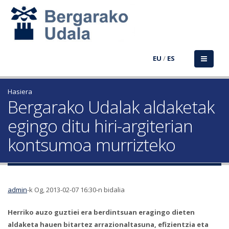
EU
/
ES
Hasiera
Bergarako Udalak aldaketak
egingo ditu hiri-argiterian
kontsumoa murrizteko
admin
-k Og, 2013-02-07 16:30-n bidalia
Herriko auzo guztiei era berdintsuan eragingo dieten
aldaketa hauen bitartez arrazionaltasuna, efizientzia eta