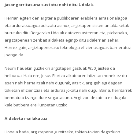
jasangarritasuna sustatu nahi ditu Udalak.
Herrian egiten den argiteria publikoaren erabilera arrazionalagoa
eta arduratsuagoa bultzatu asmoz, argiztapen sisteman aldaketak
burutuko ditu Bergarako Udalak datozen asteetan eta, pixkanaka,
argiztapenean zenbait aldaketa egingo ditu udalerrian zehar.
Horrez gain, argiztapenerako teknologia efizienteagoak barneratuz
joango da.
Neurri hauekin guztiekin argiztapen gastuak %50 jaistea da
helburua. Hala ere, Jesus Elortza alkatearen hitzetan honek ez du
esan nahi herria itzali nahi dugunik, aitzitik, argi gehiegi dagoen
tokietan efizientziaz eta arduraz jokatu nahi dugu. Baina, herritarrek
bermatuta izango dute segurtasuna. Argi izan dezatela ez dugula
kale bat bera ere ilunpetan utziko.
Aldaketa mailakatua
Honela bada, argiztapena gutxitzeko, tokian-tokian dagozkion