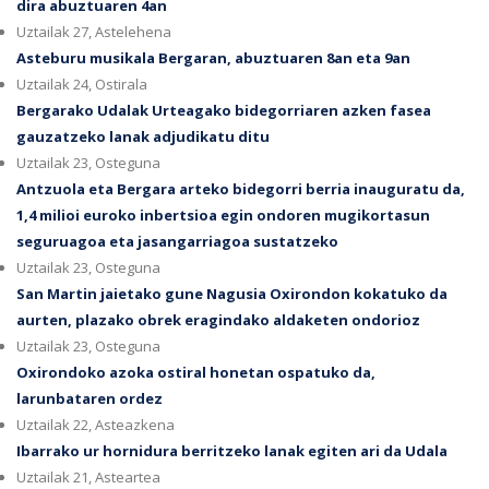
dira abuztuaren 4an
Uztailak 27, Astelehena
Asteburu musikala Bergaran, abuztuaren 8an eta 9an
Uztailak 24, Ostirala
Bergarako Udalak Urteagako bidegorriaren azken fasea
gauzatzeko lanak adjudikatu ditu
Uztailak 23, Osteguna
Antzuola eta Bergara arteko bidegorri berria inauguratu da,
1,4 milioi euroko inbertsioa egin ondoren mugikortasun
seguruagoa eta jasangarriagoa sustatzeko
Uztailak 23, Osteguna
San Martin jaietako gune Nagusia Oxirondon kokatuko da
aurten, plazako obrek eragindako aldaketen ondorioz
Uztailak 23, Osteguna
Oxirondoko azoka ostiral honetan ospatuko da,
larunbataren ordez
Uztailak 22, Asteazkena
Ibarrako ur hornidura berritzeko lanak egiten ari da Udala
Uztailak 21, Asteartea