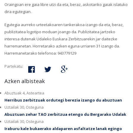
Oraingoan ere gaia libre utzi da eta, beraz, askotariko gaiak islatuko
dira egutegian.
Egutegia aurreko urteetakoaren tankerakoa izango da eta, beraz,
publizitatea logotipo moduan joango da. Publizitatea jartzeko
interesa dutenak Udaleko Euskara Zerbitzuarekin jar daitezke
harremanetan. Horretarako azken eguna urriaren 31 izango da.
Harremanetarako telefonoa: 943779129
Partekatu:
Azken albisteak
Abuztuak 4, Asteartea
Herribus zerbitzuak ordutegi berezia izango du abuztuan
Uztailak 30, Osteguna
Abuztuan zehar TAO zerbitzua etengo du Bergarako Udalak
Uztailak 30, Osteguna
Iraburu kale bukaerako aldaparen asfaltatze lanak egingo