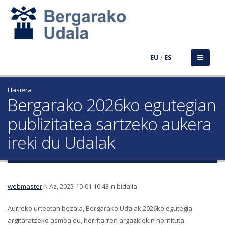
EU
/
ES
Hasiera
Bergarako 2026ko egutegian
publizitatea sartzeko aukera
ireki du Udalak
webmaster
-k Az, 2025-10-01 10:43-n bidalia
Aurreko urteetan bezala, Bergarako Udalak 2026ko egutegia
argitaratzeko asmoa du, herritarren argazkiekin hornituta.