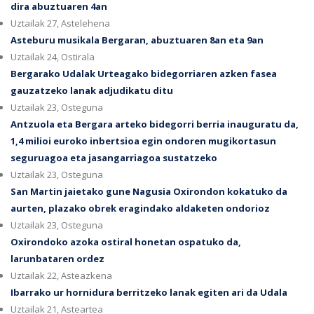
dira abuztuaren 4an
Uztailak 27, Astelehena
Asteburu musikala Bergaran, abuztuaren 8an eta 9an
Uztailak 24, Ostirala
Bergarako Udalak Urteagako bidegorriaren azken fasea
gauzatzeko lanak adjudikatu ditu
Uztailak 23, Osteguna
Antzuola eta Bergara arteko bidegorri berria inauguratu da,
1,4 milioi euroko inbertsioa egin ondoren mugikortasun
seguruagoa eta jasangarriagoa sustatzeko
Uztailak 23, Osteguna
San Martin jaietako gune Nagusia Oxirondon kokatuko da
aurten, plazako obrek eragindako aldaketen ondorioz
Uztailak 23, Osteguna
Oxirondoko azoka ostiral honetan ospatuko da,
larunbataren ordez
Uztailak 22, Asteazkena
Ibarrako ur hornidura berritzeko lanak egiten ari da Udala
Uztailak 21, Asteartea