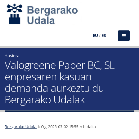
EU
/
ES
Hasiera
Valogreene Paper BC, SL
enpresaren kasuan
demanda aurkeztu du
Bergarako Udalak
Bergarako Udala
-k Og, 2023-03-02 15:55-n bidalia