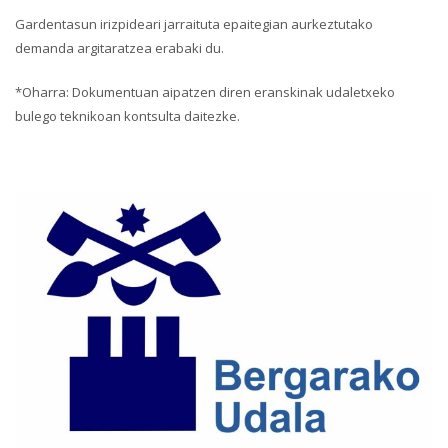
Gardentasun irizpideari jarraituta epaitegian aurkeztutako
demanda argitaratzea erabaki du.
*Oharra: Dokumentuan aipatzen diren eranskinak udaletxeko
bulego teknikoan kontsulta daitezke.