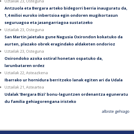
Uztailak 23, Osteguna
Antzuola eta Bergara arteko bidegorri berria inauguratu da,
1,4 milioi euroko inbertsioa egin ondoren mugikortasun
seguruagoa eta jasangarriagoa sustatzeko
Uztailak 23, Osteguna
San Martin jaietako gune Nagusia Oxirondon kokatuko da
aurten, plazako obrek eragindako aldaketen ondorioz
Uztailak 23, Osteguna
Oxirondoko azoka ostiral honetan ospatuko da,
larunbataren ordez
Uztailak 22, Asteazkena
Ibarrako ur hornidura berritzeko lanak egiten ari da Udala
Uztailak 21, Asteartea
Udalak ‘Bergara Bizi’ bonu-laguntzen ordenantza eguneratu
du familia gehiagorengana iristeko
albiste gehiago