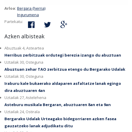
Arloa:
Bergara (herria)
Ingurumena
Partekatu:
Azken albisteak
Abuztuak 4, Asteartea
Herribus zerbitzuak ordutegi berezia izango du abuztuan
Uztailak 30, Osteguna
Abuztuan zehar TAO zerbitzua etengo du Bergarako Udalak
Uztailak 30, Osteguna
Iraburu kale bukaerako aldaparen asfaltatze lanak egingo
dira abuztuaren 4an
Uztailak 27, Astelehena
Asteburu musikala Bergaran, abuztuaren 8an eta 9an
Uztailak 24, Ostirala
Bergarako Udalak Urteagako bidegorriaren azken fasea
gauzatzeko lanak adjudikatu ditu