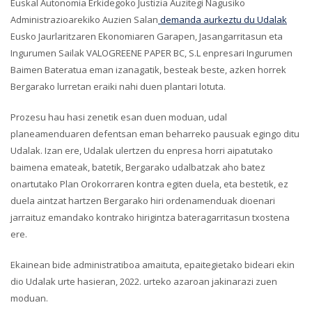
Euskal Autonomia Erkidegoko Justizia Auzitegi Nagusiko
Administrazioarekiko Auzien Salan
demanda aurkeztu du Udalak
Eusko Jaurlaritzaren Ekonomiaren Garapen, Jasangarritasun eta
Ingurumen Sailak VALOGREENE PAPER BC, S.L enpresari Ingurumen
Baimen Bateratua eman izanagatik, besteak beste, azken horrek
Bergarako lurretan eraiki nahi duen plantari lotuta.
Prozesu hau hasi zenetik esan duen moduan, udal
planeamenduaren defentsan eman beharreko pausuak egingo ditu
Udalak. Izan ere, Udalak ulertzen du enpresa horri aipatutako
baimena emateak, batetik, Bergarako udalbatzak aho batez
onartutako Plan Orokorraren kontra egiten duela, eta bestetik, ez
duela aintzat hartzen Bergarako hiri ordenamenduak dioenari
jarraituz emandako kontrako hirigintza bateragarritasun txostena
ere.
Ekainean bide administratiboa amaituta, epaitegietako bideari ekin
dio Udalak urte hasieran, 2022. urteko azaroan jakinarazi zuen
moduan.