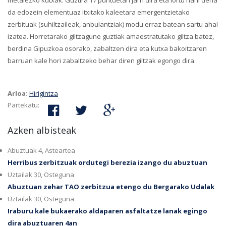
metalezko kutxak. Guztira 17 puntuetan jarri dira eta lortu nahi dena
da edozein elementuaz itxitako kaleetara emergentzietako
zerbituak (suhiltzaileak, anbulantziak) modu erraz batean sartu ahal
izatea. Horretarako giltzagune guztiak amaestratutako giltza batez,
berdina Gipuzkoa osorako, zabaltzen dira eta kutxa bakoitzaren
barruan kale hori zabaltzeko behar diren giltzak egongo dira.
Arloa:
Hirigintza
Partekatu:
Azken albisteak
Abuztuak 4, Asteartea
Herribus zerbitzuak ordutegi berezia izango du abuztuan
Uztailak 30, Osteguna
Abuztuan zehar TAO zerbitzua etengo du Bergarako Udalak
Uztailak 30, Osteguna
Iraburu kale bukaerako aldaparen asfaltatze lanak egingo
dira abuztuaren 4an