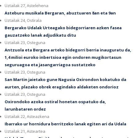
Uztailak 27, Astelehena
Asteburu musikala Bergaran, abuztuaren 8an eta 9an
Uztailak 24, Ostirala
Bergarako Udalak Urteagako bidegorriaren azken fasea
gauzatzeko lanak adjudikatu ditu
Uztailak 23, Osteguna
Antzuola eta Bergara arteko bidegorri berria inauguratu da,
1,4 milioi euroko inbertsioa egin ondoren mugikortasun
seguruagoa eta jasangarriagoa sustatzeko
Uztailak 23, Osteguna
San Martin jaietako gune Nagusia Oxirondon kokatuko da
aurten, plazako obrek eragindako aldaketen ondorioz
Uztailak 23, Osteguna
Oxirondoko azoka ostiral honetan ospatuko da,
larunbataren ordez
Uztailak 22, Asteazkena
Ibarrako ur hornidura berritzeko lanak egiten ari da Udala
Uztailak 21, Asteartea