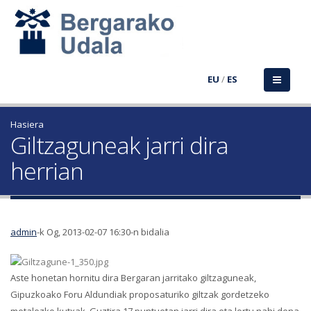
EU
/
ES
Hasiera
Giltzaguneak jarri dira
herrian
admin
-k Og, 2013-02-07 16:30-n bidalia
Aste honetan hornitu dira Bergaran jarritako giltzaguneak,
Gipuzkoako Foru Aldundiak proposaturiko giltzak gordetzeko