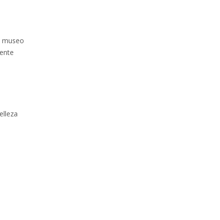
en museo
iente
elleza