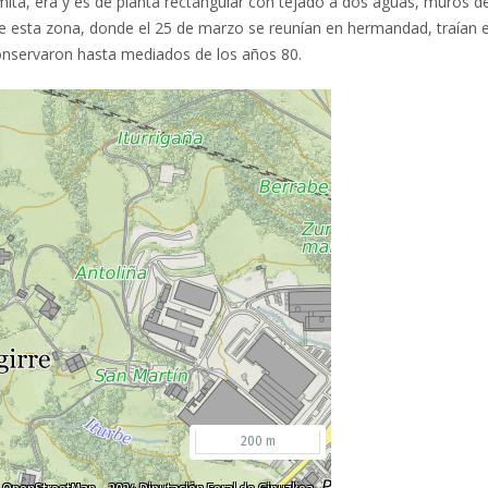
ermita, era y es de planta rectangular con tejado a dos aguas, muros d
 de esta zona, donde el 25 de marzo se reunían en hermandad, traían e
conservaron hasta mediados de los años 80.