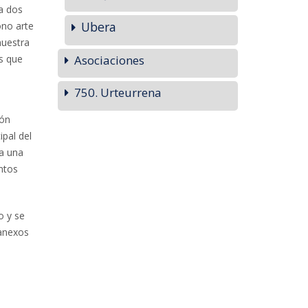
(a dos
Ubera
ono arte
nuestra
s que
Asociaciones
750. Urteurrena
zón
ipal del
ra una
ntos
o y se
 anexos