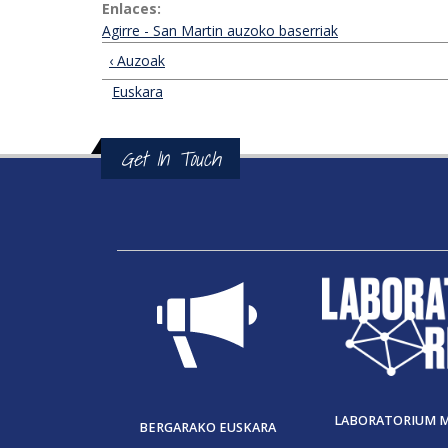
Enlaces:
Agirre - San Martin auzoko baserriak
‹ Auzoak
Euskara
Get In Touch
LABORATORIUM 
BERGARAKO EUSKARA