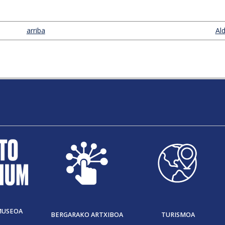
arriba
Ald
MUSEOA
BERGARAKO ARTXIBOA
TURISMOA