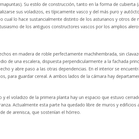
ornapuntas). Su estilo de construcción, tanto en la forma de cubierta 
lizarse sus voladizos, es típicamente vasco y del más puro y autóct
 cual lo hace sustancialmente distinto de los asturianos y otros de 
tusiasmo de los antiguos constructores vascos por los amplios alero
hechos en madera de roble perfectamente machihembrada, sin clava
edio de una escalera, dispuesta perpendicularmente a la fachada princ
epecho y abre paso a las otras dependencias. En el interior se encuent
os, para guardar cereal. A ambos lados de la cámara hay departame
ero y el voladizo de la primera planta hay un espacio que estuvo cerrad
abranza. Actualmente esta parte ha quedado libre de muros y edificios
ide de arenisca, que sostenían el hórreo.