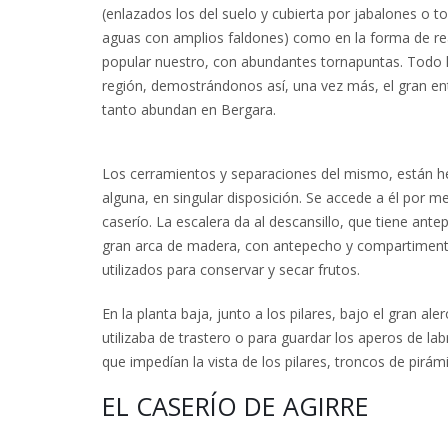
(enlazados los del suelo y cubierta por jabalones o t
aguas con amplios faldones) como en la forma de rea
popular nuestro, con abundantes tornapuntas. Todo lo
región, demostrándonos así, una vez más, el gran en
tanto abundan en Bergara.
Los cerramientos y separaciones del mismo, están 
alguna, en singular disposición. Se accede a él por m
caserío. La escalera da al descansillo, que tiene ant
gran arca de madera, con antepecho y compartiment
utilizados para conservar y secar frutos.
En la planta baja, junto a los pilares, bajo el gran al
utilizaba de trastero o para guardar los aperos de l
que impedían la vista de los pilares, troncos de pirám
EL CASERÍO DE AGIRRE