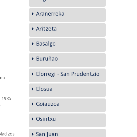
Aranerreka
Aritzeta
Basalgo
Buruñao
Elorregi - San Prudentzio
smo
Elosua
3-1985
Goiauzoa
e
Osintxu
San Juan
oladizos