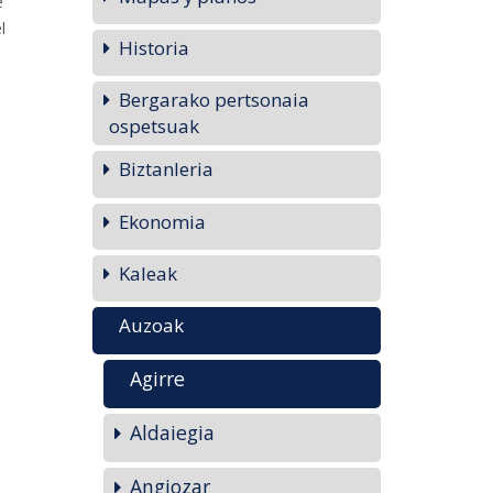
e
l
Historia
Bergarako pertsonaia
ospetsuak
Biztanleria
Ekonomia
Kaleak
Auzoak
Agirre
Aldaiegia
Angiozar