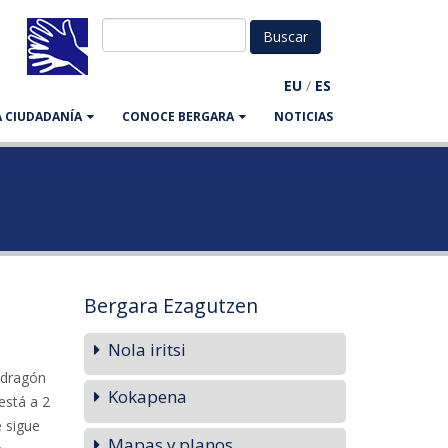
EU
/
ES
LA CIUDADANÍA
CONOCE BERGARA
NOTICIAS
Bergara Ezagutzen
Nola iritsi
ndragón
Kokapena
está a 2
e sigue
Mapas y planos