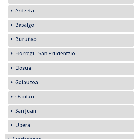
Aritzeta
Basalgo
Buruñao
Elorregi - San Prudentzio
Elosua
Goiauzoa
Osintxu
San Juan
Ubera