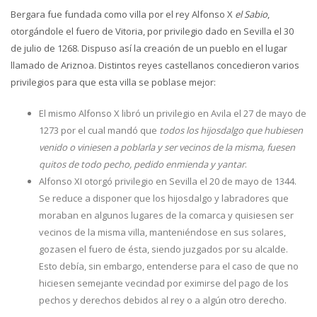
Bergara fue fundada como villa por el rey Alfonso X
el Sabio
,
otorgándole el fuero de Vitoria, por privilegio dado en Sevilla el 30
de julio de 1268. Dispuso así la creación de un pueblo en el lugar
llamado de Ariznoa. Distintos reyes castellanos concedieron varios
privilegios para que esta villa se poblase mejor:
El mismo Alfonso X libró un privilegio en Avila el 27 de mayo de
1273 por el cual mandó que
todos los hijosdalgo que hubiesen
venido o viniesen a poblarla y ser vecinos de la misma, fuesen
quitos de todo pecho, pedido enmienda y yantar
.
Alfonso XI otorgó privilegio en Sevilla el 20 de mayo de 1344.
Se reduce a disponer que los hijosdalgo y labradores que
moraban en algunos lugares de la comarca y quisiesen ser
vecinos de la misma villa, manteniéndose en sus solares,
gozasen el fuero de ésta, siendo juzgados por su alcalde.
Esto debía, sin embargo, entenderse para el caso de que no
hiciesen semejante vecindad por eximirse del pago de los
pechos y derechos debidos al rey o a algún otro derecho.