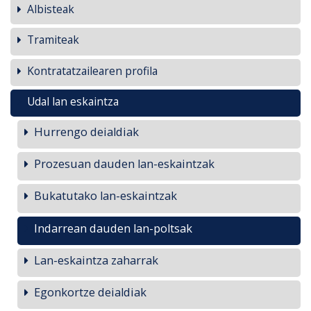
Albisteak
Tramiteak
Kontratatzailearen profila
Udal lan eskaintza
Hurrengo deialdiak
Prozesuan dauden lan-eskaintzak
Bukatutako lan-eskaintzak
Indarrean dauden lan-poltsak
Lan-eskaintza zaharrak
Egonkortze deialdiak