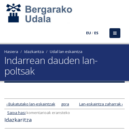
EU
/
ES
Hasiera
Idazkaritza
Udal lan eskaintza
Indarrean dauden lan-
poltsak
‹ Bukatutako lan-eskaintzak
gora
Lan-eskaintza zaharrak ›
Saioa hasi
komentarioak eransteko
Idazkaritza