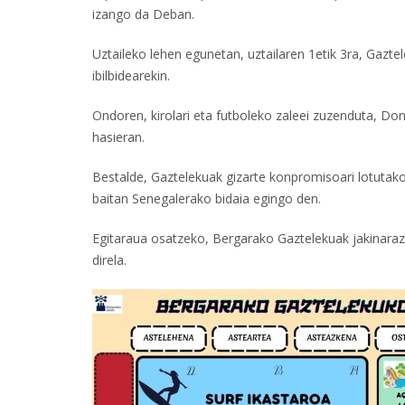
izango da Deban.
Uztaileko lehen egunetan, uztailaren 1etik 3ra, Gazte
ibilbidearekin.
Ondoren, kirolari eta futboleko zaleei zuzenduta, Do
hasieran.
Bestalde, Gaztelekuak gizarte konpromisoari lotutako
baitan Senegalerako bidaia egingo den.
Egitaraua osatzeko, Bergarako Gaztelekuak jakinarazi 
direla.