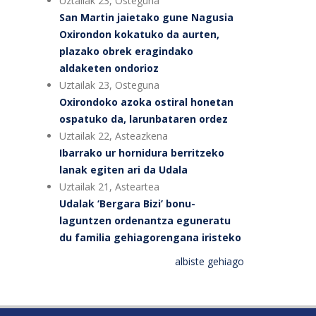
Uztailak 23, Osteguna
San Martin jaietako gune Nagusia
Oxirondon kokatuko da aurten,
plazako obrek eragindako
aldaketen ondorioz
Uztailak 23, Osteguna
Oxirondoko azoka ostiral honetan
ospatuko da, larunbataren ordez
Uztailak 22, Asteazkena
Ibarrako ur hornidura berritzeko
lanak egiten ari da Udala
Uztailak 21, Asteartea
Udalak ‘Bergara Bizi’ bonu-
laguntzen ordenantza eguneratu
du familia gehiagorengana iristeko
albiste gehiago