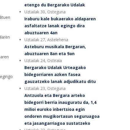
etengo du Bergarako Udalak
Uztailak 30, Osteguna
dituen
Iraburu kale bukaerako aldaparen
asfaltatze lanak egingo dira
abuztuaren 4an
ilaren
Uztailak 27, Astelehena
Asteburu musikala Bergaran,
abuztuaren 8an eta 9an
naren
Uztailak 24, Ostirala
Bergarako Udalak Urteagako
bidegorriaren azken fasea
 egingo
gauzatzeko lanak adjudikatu ditu
Uztailak 23, Osteguna
Antzuola eta Bergara arteko
bidegorri berria inauguratu da, 1,4
milioi euroko inbertsioa egin
ondoren mugikortasun seguruagoa
eta jasangarriagoa sustatzeko