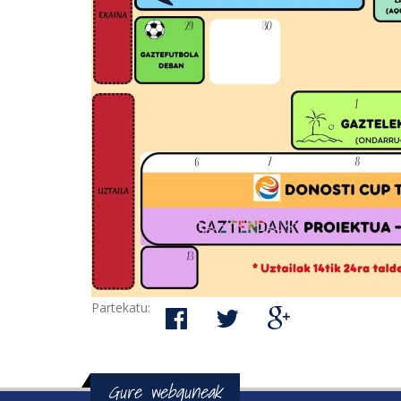
Partekatu:
Gure webguneak