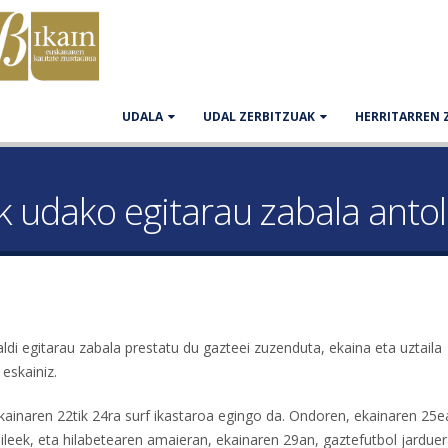
UDALA
UDAL ZERBITZUAK
HERRITARREN 
 udako egitarau zabala anto
i egitarau zabala prestatu du gazteei zuzenduta, ekaina eta uztaila
 eskainiz.
kainaren 22tik 24ra surf ikastaroa egingo da. Ondoren, ekainaren 25e
ileek, eta hilabetearen amaieran, ekainaren 29an, gaztefutbol jardue