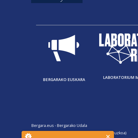
LABORATORIUM 
BERGARAKO EUSKARA
Bergara.eus - Bergarako Udala
San Martin Agirre plaza, 1. 20570 Bergara (Gipuzkoa)