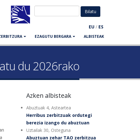
EU
/
ES
ZERBITZURA
EZAGUTU BERGARA
ALBISTEAK
latu du 2026rako
Azken albisteak
Abuztuak 4, Asteartea
Herribus zerbitzuak ordutegi
berezia izango du abuztuan
an
Uztailak 30, Osteguna
ra
Abuztuan zehar TAO zerbitzua