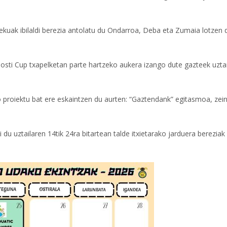
lekuak ibilaldi berezia antolatu du Ondarroa, Deba eta Zumaia lotzen 
nosti Cup txapelketan parte hartzeko aukera izango dute gazteek uzta
 proiektu bat ere eskaintzen du aurten: “Gaztendank” egitasmoa, zei
du uztailaren 14tik 24ra bitartean talde itxietarako jarduera bereziak