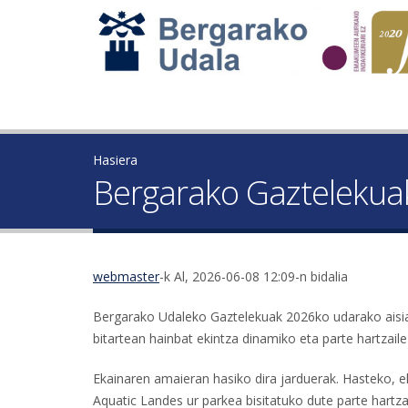
Hasiera
Bergarako Gaztelekuak
webmaster
-k Al, 2026-06-08 12:09-n bidalia
Bergarako Udaleko Gaztelekuak 2026ko udarako aisiald
bitartean hainbat ekintza dinamiko eta parte hartzaile
Ekainaren amaieran hasiko dira jarduerak. Hasteko, e
Aquatic Landes ur parkea bisitatuko dute parte hartza