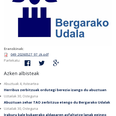
Eranskinak:
049_20260527_97_zk.pdf
Partekatu:
Azken albisteak
Abuztuak 4, Asteartea
Herribus zerbitzuak ordutegi berezia izango du abuztuan
Uztailak 30, Osteguna
Abuztuan zehar TAO zerbitzua etengo du Bergarako Udalak
Uztailak 30, Osteguna
Iraburu kale bukaerako aldaparen asfaltatze lanak egingo