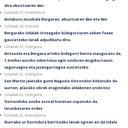
dira abuztuaren 4an
Uztailak 27, Astelehena
Asteburu musikala Bergaran, abuztuaren 8an eta 9an
Uztailak 24, Ostirala
Bergarako Udalak Urteagako bidegorriaren azken fasea
gauzatzeko lanak adjudikatu ditu
Uztailak 23, Osteguna
Antzuola eta Bergara arteko bidegorri berria inauguratu da,
1,4 milioi euroko inbertsioa egin ondoren mugikortasun
seguruagoa eta jasangarriagoa sustatzeko
Uztailak 23, Osteguna
San Martin jaietako gune Nagusia Oxirondon kokatuko da
aurten, plazako obrek eragindako aldaketen ondorioz
Uztailak 23, Osteguna
Oxirondoko azoka ostiral honetan ospatuko da,
larunbataren ordez
Uztailak 22, Asteazkena
Ibarrako ur hornidura berritzeko lanak egiten ari da Udala