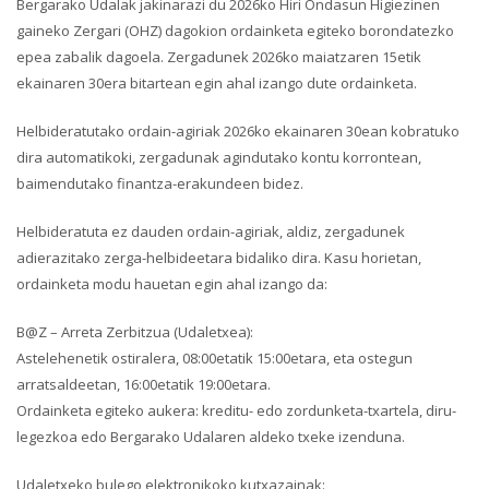
Bergarako Udalak jakinarazi du 2026ko Hiri Ondasun Higiezinen
gaineko Zergari (OHZ) dagokion ordainketa egiteko borondatezko
epea zabalik dagoela. Zergadunek 2026ko maiatzaren 15etik
ekainaren 30era bitartean egin ahal izango dute ordainketa.
Helbideratutako ordain-agiriak 2026ko ekainaren 30ean kobratuko
dira automatikoki, zergadunak agindutako kontu korrontean,
baimendutako finantza-erakundeen bidez.
Helbideratuta ez dauden ordain-agiriak, aldiz, zergadunek
adierazitako zerga-helbideetara bidaliko dira. Kasu horietan,
ordainketa modu hauetan egin ahal izango da:
B@Z – Arreta Zerbitzua (Udaletxea):
Astelehenetik ostiralera, 08:00etatik 15:00etara, eta ostegun
arratsaldeetan, 16:00etatik 19:00etara.
Ordainketa egiteko aukera: kreditu- edo zordunketa-txartela, diru-
legezkoa edo Bergarako Udalaren aldeko txeke izenduna.
Udaletxeko bulego elektronikoko kutxazainak: