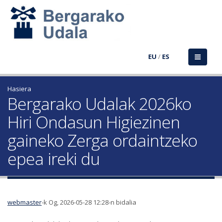
EU
/
ES
Hasiera
Bergarako Udalak 2026ko
Hiri Ondasun Higiezinen
gaineko Zerga ordaintzeko
epea ireki du
webmaster
-k Og, 2026-05-28 12:28-n bidalia