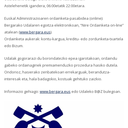
Astelehenetik igandera, 06:00etatik 22:00etara.
Euskal Administrazioaren ordainketa-pasabidea (online):
Bergarako Udalaren egoitza elektronikoan, “Nire Ordainketa on-line”
atalean (
www.bergara.eus
).
Ordainketa aukerak: kontu-kargua, kreditu- edo zordunketa-txartela
edo Bizum.
Udalak gogorarazi du borondatezko epea igarotakoan, ordaindu
gabeko ordainagiriek premiamenduzko prozedura hasiko dutela.
Ondorioz, hasierako zenbatekoari errekarguak, berandutza-
interesak eta, hala badagokio, kostuak gehituko zaizkio.
Informazio gehiago:
www.bergara.eus
edo Udaleko B@Z bulegoan.