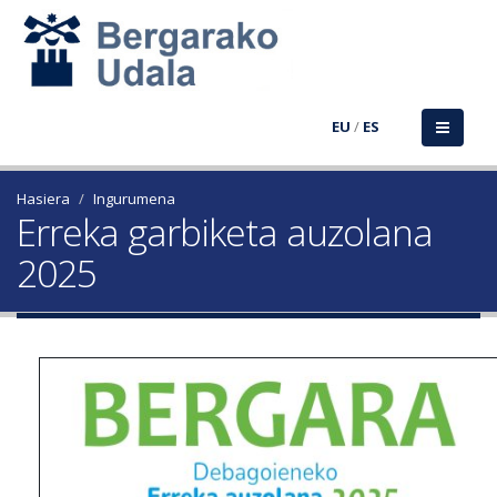
EU
/
ES
Hasiera
Ingurumena
Erreka garbiketa auzolana
2025