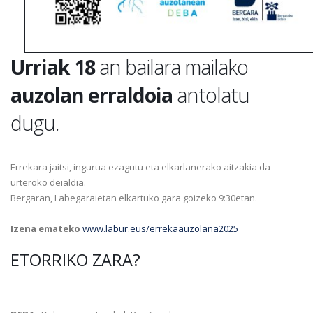
Urriak 18
an bailara mailako
auzolan erraldoia
antolatu
dugu.
Errekara jaitsi, ingurua ezagutu eta elkarlanerako aitzakia da
urteroko deialdia.
Bergaran, Labegaraietan elkartuko gara goizeko 9:30etan.
Izena emateko
www.labur.eus/errekaauzolana2025
ETORRIKO ZARA?