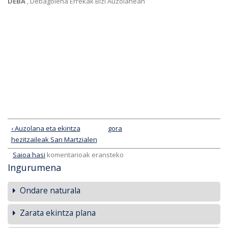
DEBA
, Debagoiena Errekak Bizi Auzolanean
‹ Auzolana eta ekintza
gora
hezitzaileak San Martzialen
Saioa hasi
komentarioak eransteko
Ingurumena
Ondare naturala
Zarata ekintza plana