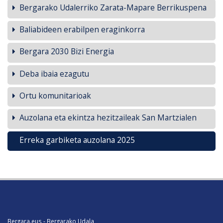
Bergarako Udalerriko Zarata-Mapare Berrikuspena
Baliabideen erabilpen eraginkorra
Bergara 2030 Bizi Energia
Deba ibaia ezagutu
Ortu komunitarioak
Auzolana eta ekintza hezitzaileak San Martzialen
Erreka garbiketa auzolana 2025
Bergara.eus - Bergarako Udala