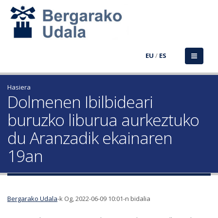
EU
/
ES
Hasiera
Dolmenen Ibilbideari
buruzko liburua aurkeztuko
du Aranzadik ekainaren
19an
Bergarako Udala
-k Og, 2022-06-09 10:01-n bidalia