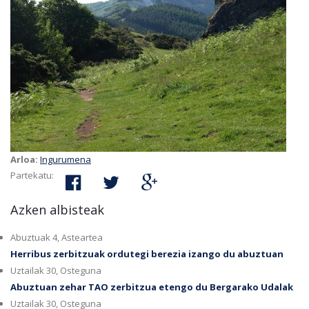
Arloa:
Ingurumena
Partekatu:
Azken albisteak
Abuztuak 4, Asteartea
Herribus zerbitzuak ordutegi berezia izango du abuztuan
Uztailak 30, Osteguna
Abuztuan zehar TAO zerbitzua etengo du Bergarako Udalak
Uztailak 30, Osteguna