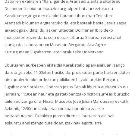
Datorren ekainaren 19an, igandea, Aranzadi Zientzia Elkarteak
Dolmenen Ibilbideari buruzko argitalpen bat aurkeztuko du
Karakaten egingo den ekitaldi batean. Liburu hau Telesforo
Aranzadi bilduman argitaratuko da, eta besteak beste, Jesus Tapia
arkeologoak idatzi du, azken urteotan Dolmenen Ibilbideko
indusketen zuzendaria izan denak. Liburua 5 euroan erosi ahal
izango da, Laboratorium Museoan Bergaran, Aita Agirre
Kulturgunean Elgoibarren, eta Soraluzeko Udaletxean.
Liburuaren aurkezpen ekitaldia Karakateko aparkalekuan izango
da, eta goizeko 11:00etan hasiko da, proiektuan parte hartzen duten
hiru udalerrietako ordezkari politikoen hitzaldiarekin: Bergara,
Elgoibar eta Soraluze. Ondoren Jesus Tapiak liburua aurkeztuko du.
Jarraian, 11:30ean haur eta gaztetxoentzako historiaurreari buruzko
tailerrak izango dira, Hezur Museoko José Julián Márquezen eskutik.
Azkenik, 12:30ean salda eta txorizoa banatuko zaizkie
bertaratutakoei. Ekitaldira joaten direnek liburuaren ale bat
eskuratu ahal izango dute doan, izakinak agortu arte.