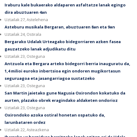
Iraburu kale bukaerako aldaparen asfaltatze lanak egingo
dira abuztuaren 4an
Uztailak 27, Astelehena
Asteburu musikala Bergaran, abuztuaren 8an eta 9an
Uztailak 24, Ostirala
Bergarako Udalak Urteagako bidegorriaren azken fasea
gauzatzeko lanak adjudikatu ditu
Uztailak 23, Osteguna
Antzuola eta Bergara arteko bidegorri berria inauguratu da,
1,4 milioi euroko inbertsioa egin ondoren mugikortasun
seguruagoa eta jasangarriagoa sustatzeko
Uztailak 23, Osteguna
San Martin jaietako gune Nagusia Oxirondon kokatuko da
aurten, plazako obrek eragindako aldaketen ondorioz
Uztailak 23, Osteguna
Oxirondoko azoka ostiral honetan ospatuko da,
larunbataren ordez
Uztailak 22, Asteazkena