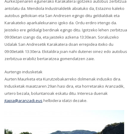
Aurkezpenaren egunerako Karakatera igotzeko autobus zerbitzua
antolatu da. Mendiola Industrialdetik abiatuko da, Estazino kaleko
autobus geltokian eta San Andresen egingo ditu geldialdiak eta
Karakateko aparkalekuraino igoko da. Ordu erdiro irtengo da.
Jeisteko ere geldialgi berdinak egingo ditu. Igotzeko lehen zerbitzua
09:00etan izango da, eta jaisteko azkena 13:30ean. Soraluzeko
Udalak San Andresetik Karakatera doan errepidea itxiko du
09:00etatik 13:30era. Ekitaldira joan nahi dutenei oinez edo autobus
zerbitzua erabiliz bertaratzea gomendatzen zaie.
Aurtengo indusketak
Aurten Maurketa eta Kurutzebakarreko dolmenak indusiko dira.
Indusketak maiatzaren 29an hasi dira, eta horretarako Aranzadik,
urtero bezala, boluntarioak eskatu ditu. Interesa duenak
jtapia@aranzadi.eus
helbidera idatzi dezake.