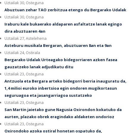
Uztailak 30, Osteguna
Abuztuan zehar TAO zerbitzua etengo du Bergarako Udalak
Uztailak 30, Osteguna
Iraburu kale bukaerako aldaparen asfaltatze lanak egingo
dira abuztuaren 4an
Uztailak 27, Astelehena
Asteburu musikala Bergaran, abuztuaren 8an eta 9an
Uztailak 24, Ostirala
Bergarako Udalak Urteagako bidegorriaren azken fasea
gauzatzeko lanak adjudikatu ditu
Uztailak 23, Osteguna
Antzuola eta Bergara arteko bidegorri berria inauguratu da,
1,4 milioi euroko inbertsioa egin ondoren mugikortasun
seguruagoa eta jasangarriagoa sustatzeko
Uztailak 23, Osteguna
San Martin jaietako gune Nagusia Oxirondon kokatuko da
aurten, plazako obrek eragindako aldaketen ondorioz
Uztailak 23, Osteguna
Oxirondoko azoka ostiral honetan ospatuko da,