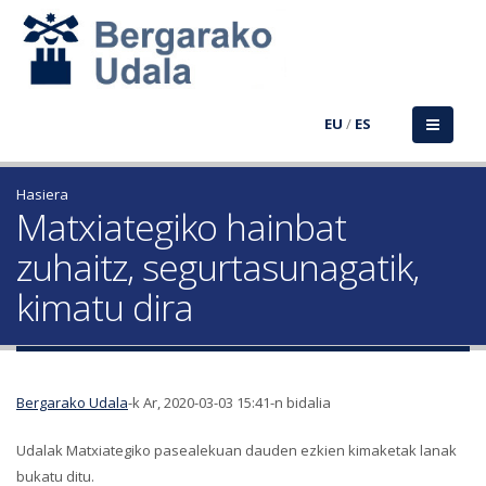
EU
/
ES
Hasiera
Matxiategiko hainbat
zuhaitz, segurtasunagatik,
kimatu dira
Bergarako Udala
-k Ar, 2020-03-03 15:41-n bidalia
Udalak Matxiategiko pasealekuan dauden ezkien kimaketak lanak
bukatu ditu.