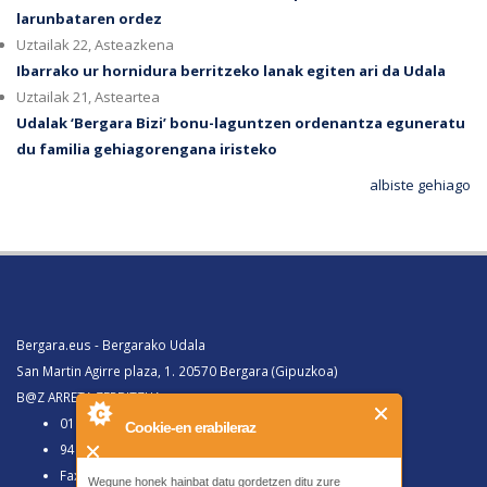
larunbataren ordez
Uztailak 22, Asteazkena
Ibarrako ur hornidura berritzeko lanak egiten ari da Udala
Uztailak 21, Asteartea
Udalak ‘Bergara Bizi’ bonu-laguntzen ordenantza eguneratu
du familia gehiagorengana iristeko
albiste gehiago
Bergara.eus - Bergarako Udala
San Martin Agirre plaza, 1. 20570 Bergara (Gipuzkoa)
B@Z ARRETA ZERBITZUA:
010, Bergaratik deituz gero
Cookie-en erabileraz
943 77 91 00, Bergaraz kanpotik deituz gero
Faxa 943 77 91 63
Wegune honek hainbat datu gordetzen ditu zure