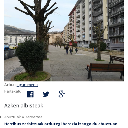
Arloa:
Ingurumena
Partekatu:
Azken albisteak
Abuztuak 4, Asteartea
Herribus zerbitzuak ordutegi berezia izango du abuztuan