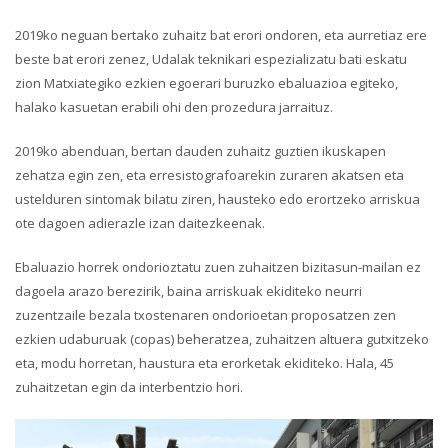
2019ko neguan bertako zuhaitz bat erori ondoren, eta aurretiaz ere
beste bat erori zenez, Udalak teknikari espezializatu bati eskatu
zion Matxiategiko ezkien egoerari buruzko ebaluazioa egiteko,
halako kasuetan erabili ohi den prozedura jarraituz.
2019ko abenduan, bertan dauden zuhaitz guztien ikuskapen
zehatza egin zen, eta erresistografoarekin zuraren akatsen eta
ustelduren sintomak bilatu ziren, hausteko edo erortzeko arriskua
ote dagoen adierazle izan daitezkeenak.
Ebaluazio horrek ondorioztatu zuen zuhaitzen bizitasun-mailan ez
dagoela arazo berezirik, baina arriskuak ekiditeko neurri
zuzentzaile bezala txostenaren ondorioetan proposatzen zen
ezkien udaburuak (copas) beheratzea, zuhaitzen altuera gutxitzeko
eta, modu horretan, haustura eta erorketak ekiditeko. Hala, 45
zuhaitzetan egin da interbentzio hori.