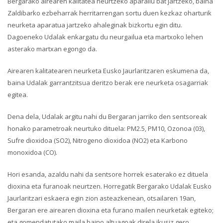
Bergarako airearen kalitatea neurtzeko aparailu bat jartzeko, baina
Zaldibarko ezbeharrak herritarrengan sortu duen kezkaz oharturik
neurketa aparatua jartzeko ahaleginak bizkortu egin ditu.
Dagoeneko Udalak enkargatu du neurgailua eta martxoko lehen
asterako martxan egongo da.
Airearen kalitatearen neurketa Eusko Jaurlaritzaren eskumena da,
baina Udalak garrantzitsua deritzo berak ere neurketa osagarriak
egitea.
Dena dela, Udalak argitu nahi du Bergaran jarriko den sentsoreak
honako parametroak neurtuko dituela: PM2.5, PM10, Ozonoa (03),
Sufre dioxidoa (SO2), Nitrogeno dioxidoa (NO2) eta Karbono
monoxidoa (CO).
Hori esanda, azaldu nahi da sentsore horrek esaterako ez dituela
dioxina eta furanoak neurtzen. Horregatik Bergarako Udalak Eusko
Jaurlaritzari eskaera egin zion asteazkenean, otsailaren 19an,
Bergaran ere airearen dioxina eta furano mailen neurketak egiteko;
eta gomendatutako maila baino altuagoak direla ikusiz gero,