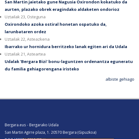
San Martin jaietako gune Nagusia Oxirondon kokatuko da
aurten, plazako obrek eragindako aldaketen ondorioz
Uztailak 23, Osteguna
Oxirondoko azoka ostiral honetan ospatuko da,
larunbataren ordez
Uztailak 22, Asteazkena
Ibarrako ur hornidura berritzeko lanak egiten ari da Udala
Uztailak 21, Asteartea
Udalak ‘Bergara Bizi’ bonu-laguntzen ordenantza eguneratu
du familia gehiagorengana iristeko
albiste gehiago
Bergara.eus - Bergarako Udala
San Martin Agirre plaza, 1. 20570 Bergara (Gipuzkoa)