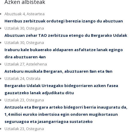
Azken albisteak
Abuztuak 4, Asteartea
Herribus zerbitzuak ordutegi berezia izango du abuztuan
Uztailak 30, Osteguna
Abuztuan zehar TAO zerbitzua etengo du Bergarako Udalak
Uztailak 30, Osteguna
Iraburu kale bukaerako aldaparen asfaltatze lanak egingo
dira abuztuaren 4an
Uztailak 27, Astelehena
Asteburu musikala Bergaran, abuztuaren 8an eta 9an
Uztailak 24, Ostirala
Bergarako Udalak Urteagako bidegorriaren azken fasea
gauzatzeko lanak adjudikatu ditu
Uztailak 23, Osteguna
Antzuola eta Bergara arteko bidegorri berria inauguratu da,
1,4 milioi euroko inbertsioa egin ondoren mugikortasun
seguruagoa eta jasangarriagoa sustatzeko
Uztailak 23, Osteguna