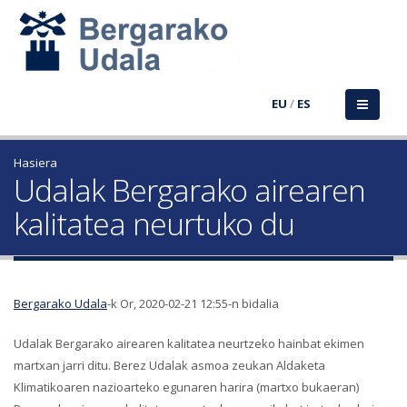
EU
/
ES
Hasiera
Udalak Bergarako airearen
kalitatea neurtuko du
Bergarako Udala
-k Or, 2020-02-21 12:55-n bidalia
Udalak Bergarako airearen kalitatea neurtzeko hainbat ekimen
martxan jarri ditu. Berez Udalak asmoa zeukan Aldaketa
Klimatikoaren nazioarteko egunaren harira (martxo bukaeran)