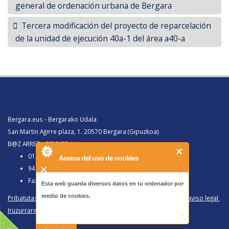
general de ordenación urbana de Bergara
Tercera modificación del proyecto de reparcelación
de la unidad de ejecución 40a-1 del área a40-a
Bergara.eus - Bergarako Udala
San Martin Agirre plaza, 1. 20570 Bergara (Gipuzkoa)
B@Z ARRETA ZERBITZUA:
010, Bergaratik deituz gero
Acerca del uso de cookies
943 77 91 00, Bergaraz kanpotik deituz gero
Faxa 943 77 91 63
Esta web guarda diversos datos en tu ordenador por
medio de cookies.
Pribatutasun politika eta lege oharra
/
Política de privacidad y aviso legal
Iruzurraren Aurkako Politika
/
Política Antifraude
-