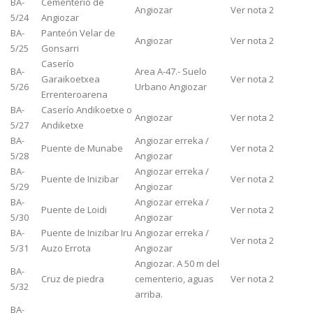
BA-
Cementerio de
Angiozar
Ver nota 2
5/24
Angiozar
BA-
Panteón Velar de
Angiozar
Ver nota 2
5/25
Gonsarri
Caserío
BA-
Area A-47.- Suelo
Garaikoetxea
Ver nota 2
5/26
Urbano Angiozar
Errenteroarena
BA-
Caserío Andikoetxe o
Angiozar
Ver nota 2
5/27
Andiketxe
BA-
Angiozar erreka /
Puente de Munabe
Ver nota 2
5/28
Angiozar
BA-
Angiozar erreka /
Puente de Inizibar
Ver nota 2
5/29
Angiozar
BA-
Angiozar erreka /
Puente de Loidi
Ver nota 2
5/30
Angiozar
BA-
Puente de Inizibar Iru
Angiozar erreka /
Ver nota 2
5/31
Auzo Errota
Angiozar
Angiozar. A 50 m del
BA-
Cruz de piedra
cementerio, aguas
Ver nota 2
5/32
arriba.
BA-