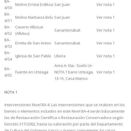
BA-
Molino Errota Erdikoa
San Juan
Ver nota 1
4/50
BA-
Molino Narbaiza Bolu
San Juan
Ver nota 1
4/51
BA-
Caserio Albizua
Sanantonabat
Ver nota 1
4/52
(Albitxu)
BA-
Ermita de San Anton
Sanantonabat
Ver nota 1
4/53
BA-
Iglesia de San Pablo
Ubera
Ver nota 1
4/54
Area A-16a.- Suelo Ur-
BA-
Fuente en Urteaga
NOTA 1 bano Urteaga,
Ver nota 1
4/55
13-15, Casa Manso
NOTA 1
Intervenciones Nivel BA-4: Las intervenciones que se realicen en los
bienes o elementos incluidos en este Nivel BA-4 serán básicamente
las de Restauración Científica o Restauración Conservadora según
Decreto 317/2002, hasta su valoración por parte del Departamento
de Cultura del Gobierno Vasco u órgano competente. En casos