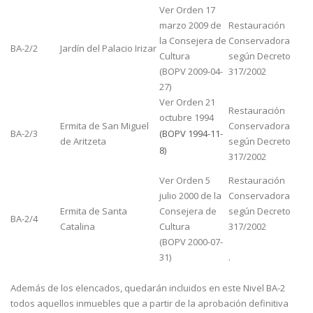
Ver Orden 17
marzo 2009 de
Restauración
la Consejera de
Conservadora
BA-2/2
Jardín del Palacio Irizar
Cultura
según Decreto
(BOPV 2009-04-
317/2002
27)
Ver Orden 21
Restauración
octubre 1994
Ermita de San Miguel
Conservadora
BA-2/3
(BOPV 1994-11-
de Aritzeta
según Decreto
8)
317/2002
Ver Orden 5
Restauración
julio 2000 de la
Conservadora
Ermita de Santa
Consejera de
según Decreto
BA-2/4
Catalina
Cultura
317/2002
(BOPV 2000-07-
31)
.
Además de los elencados, quedarán incluidos en este Nivel BA-2
todos aquellos inmuebles que a partir de la aprobación definitiva