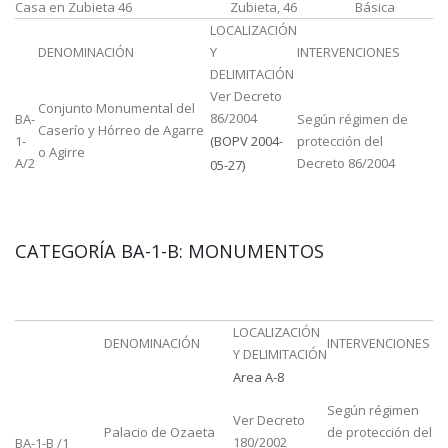
Casa en Zubieta 46
Zubieta, 46
Básica
LOCALIZACIÓN
DENOMINACIÓN
Y
INTERVENCIONES
DELIMITACIÓN
Ver Decreto
Conjunto Monumental del
86/2004
BA-
Según régimen de
Caserío y Hórreo de Agarre
1-
(BOPV 2004-
protección del
o Agirre
A/2
Decreto 86/2004
05-27)
CATEGORÍA BA-1-B: MONUMENTOS
LOCALIZACIÓN
DENOMINACIÓN
INTERVENCIONES
Y DELIMITACIÓN
Area A-8
Según régimen
Ver Decreto
Palacio de Ozaeta
de protección del
180/2002
BA-1-B /1