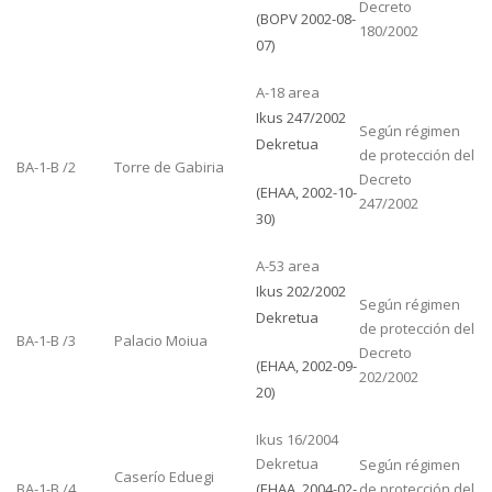
Decreto
(BOPV 2002-08-
180/2002
07)
A-18 area
Ikus 247/2002
Según régimen
Dekretua
de protección del
BA-1-B /2
Torre de Gabiria
Decreto
(EHAA, 2002-10-
247/2002
30)
A-53 area
Ikus 202/2002
Según régimen
Dekretua
de protección del
BA-1-B /3
Palacio Moiua
Decreto
(EHAA, 2002-09-
202/2002
20)
Ikus 16/2004
Dekretua
Según régimen
Caserío Eduegi
BA-1-B /4
(EHAA, 2004-02-
de protección del