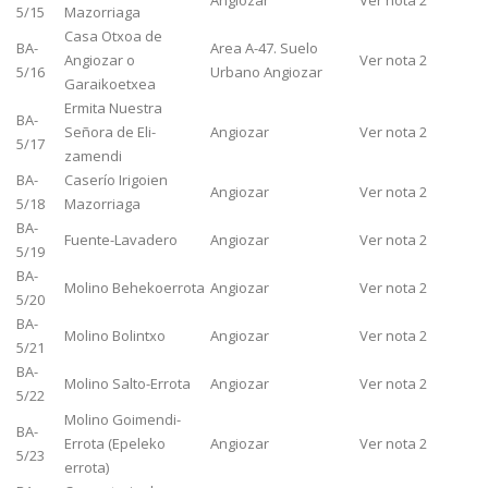
Angiozar
Ver nota 2
5/15
Mazorriaga
Casa Otxoa de
BA-
Area A-47. Suelo
Angiozar o
Ver nota 2
5/16
Urbano Angiozar
Garaikoetxea
Ermita Nuestra
BA-
Señora de Eli-
Angiozar
Ver nota 2
5/17
zamendi
BA-
Caserío Irigoien
Angiozar
Ver nota 2
5/18
Mazorriaga
BA-
Fuente-Lavadero
Angiozar
Ver nota 2
5/19
BA-
Molino Behekoerrota
Angiozar
Ver nota 2
5/20
BA-
Molino Bolintxo
Angiozar
Ver nota 2
5/21
BA-
Molino Salto-Errota
Angiozar
Ver nota 2
5/22
Molino Goimendi-
BA-
Errota (Epeleko
Angiozar
Ver nota 2
5/23
errota)