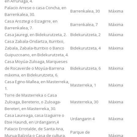
en Arruriaga, 4.
Palacio Arrese o casa Concha, en
Barrenkalea, 30
Máxima
Barrenkalea, 30.
Casa Aroztegi o Eizagirre, en
Barrenkalea, 7
Máxima
Barrenkalea, 7.
Casa Jauregi, en Bidekurutzeta, 2.
Bidekurutzeta, 2
Máxima
Casa Zabala-Ondartza, Iturritxo,
Zabala, Zabala-Iturritxo o Banco
Bidekurutzeta, 4
Máxima
Guipuzcoano, en Bidekurutzeta, 4.
Casa Moyúa-Zuloaga, Marqueses
de Rocaverde o Moyúa-Barrena
Bidekurutzeta, 6
Máxima
máxima, en Bidekurutzeta, 6.
Casa Egino-Mallea, en Masterreka,
Masterreka, 1
Máxima
1.
Torre de Masterreka o Casa
Zuloaga, Bereterio, o Zuloaga-
Masterreka, 30
Máxima
Bereteri, en Masterreka, 30.
Casa Laureaga, casa Izaguirre o
Urdangarin 4
Máxima
Etxe Haundi, en Urdangarin,4
Palacio Errotalde, de Santa Ana,
Parque de
Murua Balzola o Casa de cultura,
Máxima