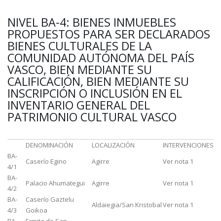
NIVEL BA-4: BIENES INMUEBLES
PROPUESTOS PARA SER DECLARADOS
BIENES CULTURALES DE LA
COMUNIDAD AUTÓNOMA DEL PAÍS
VASCO, BIEN MEDIANTE SU
CALIFICACIÓN, BIEN MEDIANTE SU
INSCRIPCIÓN O INCLUSIÓN EN EL
INVENTARIO GENERAL DEL
PATRIMONIO CULTURAL VASCO
DENOMINACIÓN
LOCALIZACIÓN
INTERVENCIONES
BA-
Caserío Egino
Agirre
Ver nota 1
4/1
BA-
Palacio Ahumategui
Agirre
Ver nota 1
4/2
BA-
Caserío Gaztelu
Aldaiegia/San Kristobal
Ver nota 1
4/3
Goikoa