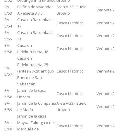
5/52
Urdangarín, 5 (Manso)
Urbano
BA-
Edificio de viviendas
Area A-38.- Suelo
Ver nota 2
5/53
Alkabieta 3 y 5
Urbano
BA-
Casa en Barrenkale,
Casco Histórico
Ver nota 2
5/54
17
BA-
Casa en Barrenkale,
Casco Histórico
Ver nota 2
5/55
21
BA-
Casa en
Casco Histórico
Ver nota 2
5/56
Bidekurutzeta, 16
Casa en
Bidekurutzeta, 25
BA-
(antes 27-29; antiguo
Casco Histórico
Ver nota 2
5/57
Banco de San
Sebastián)
BA-
Jardín de la casa
Casco Histórico
Ver nota 2
5/58
Unzeta
BA-
Jardín de la Compañía
Area A-23.- Suelo
Ver nota 2
5/59
de María
Urbano
Jardín de la casa
BA-
Moyua Zuloaga o del
Casco Histórico
Ver nota 2
5/60
Marqués de