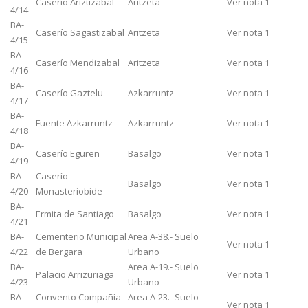
Caserío Ariztizabal
Aritzeta
Ver nota 1
4/14
BA-
Caserío Sagastizabal
Aritzeta
Ver nota 1
4/15
BA-
Caserío Mendizabal
Aritzeta
Ver nota 1
4/16
BA-
Caserío Gaztelu
Azkarruntz
Ver nota 1
4/17
BA-
Fuente Azkarruntz
Azkarruntz
Ver nota 1
4/18
BA-
Caserío Eguren
Basalgo
Ver nota 1
4/19
BA-
Caserío
Basalgo
Ver nota 1
4/20
Monasteriobide
BA-
Ermita de Santiago
Basalgo
Ver nota 1
4/21
BA-
Cementerio Municipal
Area A-38.- Suelo
Ver nota 1
4/22
de Bergara
Urbano
BA-
Area A-19.- Suelo
Palacio Arrizuriaga
Ver nota 1
4/23
Urbano
BA-
Convento Compañía
Area A-23.- Suelo
Ver nota 1