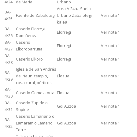
4/24
de María
Urbano
Area A-24a.- Suelo
BA-
Fuente de Zabalotegi
Urbano Zabalotegi
Ver nota 1
4/25
kalea
BA-
Caserío Elorregi
Elorregi
Ver nota 1
4/26
Domiñenea
BA-
Caserío
Elorregi
Ver nota 1
4/27
Elkorobarrutia
BA-
Caserío Elkoro
Elorregi
Ver nota 1
4/28
Iglesia de San Andrés
BA-
de Iriaun: templo,
Elosua
Ver nota 1
4/29
casa cural, pórticos
BA-
Caserío Gomezkorta
Elosua
Ver nota 1
4/30
BA-
Caserío Zupide o
Goi Auzoa
Ver nota 1
4/31
Supide
Caserío Lamariano o
BA-
Lamarain o Lamaño
Goi Auzoa
Ver nota 1
4/32
Torre
Taller de laminación