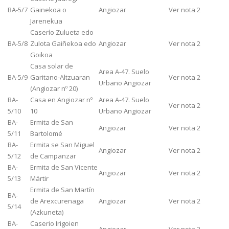
BA-5/7
Gainekoa o
Angiozar
Ver nota 2
Jarenekua
Caserío Zulueta edo
BA-5/8
Zulota Gaiñekoa edo
Angiozar
Ver nota 2
Goikoa
Casa solar de
Area A-47. Suelo
BA-5/9
Garitano-Altzuaran
Ver nota 2
Urbano Angiozar
(Angiozar nº 20)
BA-
Casa en Angiozar nº
Area A-47. Suelo
Ver nota 2
5/10
10
Urbano Angiozar
BA-
Ermita de San
Angiozar
Ver nota 2
5/11
Bartolomé
BA-
Ermita se San Miguel
Angiozar
Ver nota 2
5/12
de Campanzar
BA-
Ermita de San Vicente
Angiozar
Ver nota 2
5/13
Mártir
Ermita de San Martín
BA-
de Arexcurenaga
Angiozar
Ver nota 2
5/14
(Azkuneta)
BA-
Caserio Irigoien