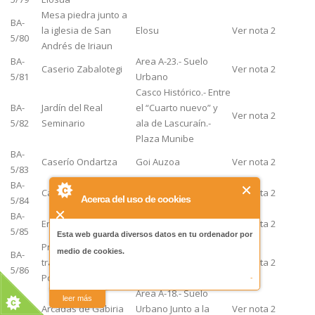
Mesa piedra junto a
BA-
la iglesia de San
Elosu
Ver nota 2
5/80
Andrés de Iriaun
BA-
Area A-23.- Suelo
Caserio Zabalotegi
Ver nota 2
5/81
Urbano
Casco Histórico.- Entre
BA-
Jardín del Real
el “Cuarto nuevo” y
Ver nota 2
5/82
Seminario
ala de Lascuraín.-
Plaza Munibe
BA-
Caserío Ondartza
Goi Auzoa
Ver nota 2
5/83
BA-
Caserío Ipintza
Goiauzoa
Ver nota 2
Acerca del uso de cookies
5/84
BA-
Ermita de San Marcial
Goiauzoa
Ver nota 2
5/85
Esta web guarda diversos datos en tu ordenador por
Primitivo depósito de
medio de cookies.
BA-
traída de aguas del
Iraburu
Ver nota 2
5/86
Pol-Pol en Iraburu
-
Area A-18.- Suelo
leer más
BA-
Arcadas de Gabiria
Urbano Junto a la
Ver nota 2