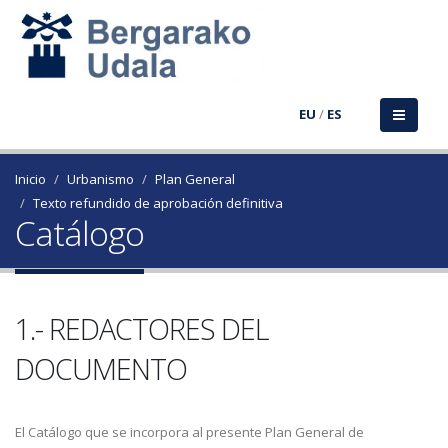
EU
/
ES
Inicio
Urbanismo
Plan General
Texto refundido de aprobación definitiva
Catálogo
1.- REDACTORES DEL
DOCUMENTO
El Catálogo que se incorpora al presente Plan General de