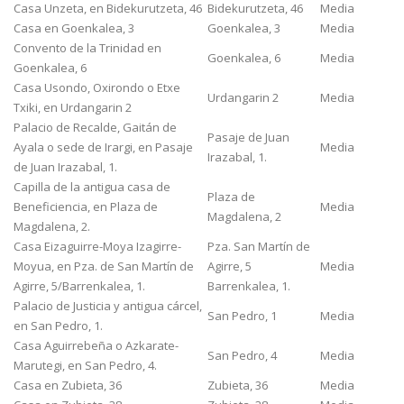
Casa Unzeta, en Bidekurutzeta, 46
Bidekurutzeta, 46
Media
Casa en Goenkalea, 3
Goenkalea, 3
Media
Convento de la Trinidad en
Goenkalea, 6
Media
Goenkalea, 6
Casa Usondo, Oxirondo o Etxe
Urdangarin 2
Media
Txiki, en Urdangarin 2
Palacio de Recalde, Gaitán de
Pasaje de Juan
Ayala o sede de Irargi, en Pasaje
Media
Irazabal, 1.
de Juan Irazabal, 1.
Capilla de la antigua casa de
Plaza de
Beneficiencia, en Plaza de
Media
Magdalena, 2
Magdalena, 2.
Casa Eizaguirre-Moya Izagirre-
Pza. San Martín de
Moyua, en Pza. de San Martín de
Agirre, 5
Media
Agirre, 5/Barrenkalea, 1.
Barrenkalea, 1.
Palacio de Justicia y antigua cárcel,
San Pedro, 1
Media
en San Pedro, 1.
Casa Aguirrebeña o Azkarate-
San Pedro, 4
Media
Marutegi, en San Pedro, 4.
Casa en Zubieta, 36
Zubieta, 36
Media