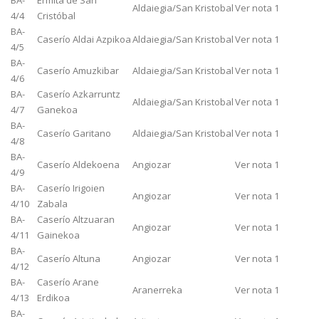
BA-
Ermita de San
Aldaiegia/San Kristobal
Ver nota 1
4/4
Cristóbal
BA-
Caserío Aldai Azpikoa
Aldaiegia/San Kristobal
Ver nota 1
4/5
BA-
Caserío Amuzkibar
Aldaiegia/San Kristobal
Ver nota 1
4/6
BA-
Caserío Azkarruntz
Aldaiegia/San Kristobal
Ver nota 1
4/7
Ganekoa
BA-
Caserío Garitano
Aldaiegia/San Kristobal
Ver nota 1
4/8
BA-
Caserío Aldekoena
Angiozar
Ver nota 1
4/9
BA-
Caserío Irigoien
Angiozar
Ver nota 1
4/10
Zabala
BA-
Caserío Altzuaran
Angiozar
Ver nota 1
4/11
Gainekoa
BA-
Caserío Altuna
Angiozar
Ver nota 1
4/12
BA-
Caserío Arane
Aranerreka
Ver nota 1
4/13
Erdikoa
BA-