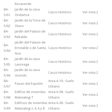
Rocaverde
BA-
Jardín de la casa
Casco Histórico
Ver nota 2
5/61
Ondartza
BA-
Jardín de la Torre de
Casco Histórico
Ver nota 2
5/62
Olaso
BA-
Jardín del Palacio de
Casco Histórico
Ver nota 2
5/63
Rekalde
Jardín del Palacio de
BA-
Errotalde o de Santa
Casco Histórico
Ver nota 2
5/64
Ana
BA-
Jardín de la casa
Casco Histórico
Ver nota 2
5/65
Laureaga
BA-
Jardín de la casa
Casco Histórico
Ver nota 2
5/66
Usondo
BA-
Area A-19.- Suelo
Paseo del Espolón
Ver nota 2
5/67
Urbano
BA-
Edificio de viviendas
Area A-38.- Suelo
Ver nota 2
5/68
Matxiategi 7
Urbano
BA-
Edificios de viviendas
Area A-38.- Suelo
Ver nota 2
5/69
Matxiategi 2, 4, 6 y 8
Urbano