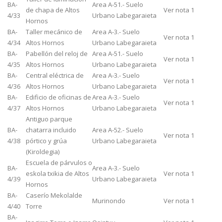
BA-
Area A-51.- Suelo
de chapa de Altos
Ver nota 1
4/33
Urbano Labegaraieta
Hornos
BA-
Taller mecánico de
Area A-3.- Suelo
Ver nota 1
4/34
Altos Hornos
Urbano Labegaraieta
BA-
Pabellón del reloj de
Area A-51.- Suelo
Ver nota 1
4/35
Altos Hornos
Urbano Labegaraieta
BA-
Central eléctrica de
Area A-3.- Suelo
Ver nota 1
4/36
Altos Hornos
Urbano Labegaraieta
BA-
Edificio de oficinas de
Area A-3.- Suelo
Ver nota 1
4/37
Altos Hornos
Urbano Labegaraieta
Antiguo parque
BA-
chatarra incluido
Area A-52.- Suelo
Ver nota 1
4/38
pórtico y grúa
Urbano Labegaraieta
(Kiroldegia)
Escuela de párvulos o
BA-
Area A-3.- Suelo
eskola txikia de Altos
Ver nota 1
4/39
Urbano Labegaraieta
Hornos
BA-
Caserío Mekolalde
Murinondo
Ver nota 1
4/40
Torre
BA-