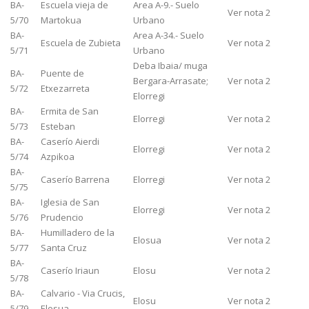
BA-
Escuela vieja de
Area A-9.- Suelo
Ver nota 2
5/70
Martokua
Urbano
BA-
Area A-34.- Suelo
Escuela de Zubieta
Ver nota 2
5/71
Urbano
Deba Ibaia/ muga
BA-
Puente de
Bergara-Arrasate;
Ver nota 2
5/72
Etxezarreta
Elorregi
BA-
Ermita de San
Elorregi
Ver nota 2
5/73
Esteban
BA-
Caserío Aierdi
Elorregi
Ver nota 2
5/74
Azpikoa
BA-
Caserío Barrena
Elorregi
Ver nota 2
5/75
BA-
Iglesia de San
Elorregi
Ver nota 2
5/76
Prudencio
BA-
Humilladero de la
Elosua
Ver nota 2
5/77
Santa Cruz
BA-
Caserío Iriaun
Elosu
Ver nota 2
5/78
BA-
Calvario - Via Crucis,
Elosu
Ver nota 2
5/79
Elosua