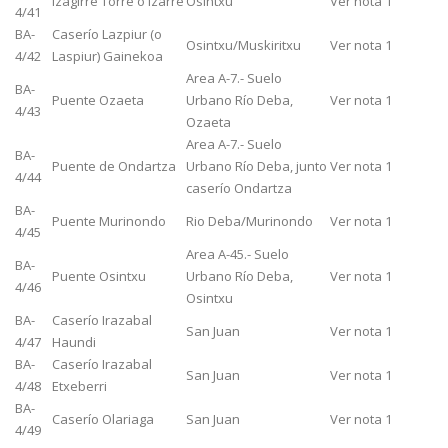
Izagirre Torre o Izarre
Osintxu
Ver nota 1
4/41
BA-
Caserío Lazpiur (o
Osintxu/Muskiritxu
Ver nota 1
4/42
Laspiur) Gainekoa
Area A-7.- Suelo
BA-
Puente Ozaeta
Urbano Río Deba,
Ver nota 1
4/43
Ozaeta
Area A-7.- Suelo
BA-
Puente de Ondartza
Urbano Río Deba, junto
Ver nota 1
4/44
caserío Ondartza
BA-
Puente Murinondo
Rio Deba/Murinondo
Ver nota 1
4/45
Area A-45.- Suelo
BA-
Puente Osintxu
Urbano Río Deba,
Ver nota 1
4/46
Osintxu
BA-
Caserío Irazabal
San Juan
Ver nota 1
4/47
Haundi
BA-
Caserío Irazabal
San Juan
Ver nota 1
4/48
Etxeberri
BA-
Caserío Olariaga
San Juan
Ver nota 1
4/49