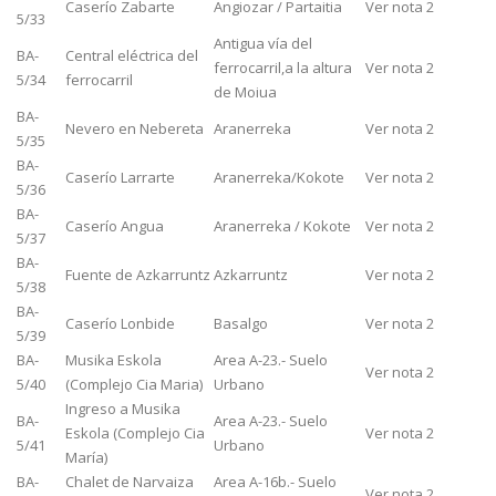
Caserío Zabarte
Angiozar / Partaitia
Ver nota 2
5/33
Antigua vía del
BA-
Central eléctrica del
ferrocarril,a la altura
Ver nota 2
5/34
ferrocarril
de Moiua
BA-
Nevero en Nebereta
Aranerreka
Ver nota 2
5/35
BA-
Caserío Larrarte
Aranerreka/Kokote
Ver nota 2
5/36
BA-
Caserío Angua
Aranerreka / Kokote
Ver nota 2
5/37
BA-
Fuente de Azkarruntz
Azkarruntz
Ver nota 2
5/38
BA-
Caserío Lonbide
Basalgo
Ver nota 2
5/39
BA-
Musika Eskola
Area A-23.- Suelo
Ver nota 2
5/40
(Complejo Cia Maria)
Urbano
Ingreso a Musika
BA-
Area A-23.- Suelo
Eskola (Complejo Cia
Ver nota 2
5/41
Urbano
María)
BA-
Chalet de Narvaiza
Area A-16b.- Suelo
Ver nota 2