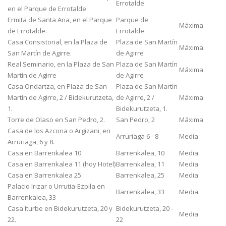
Errotalde
en el Parque de Errotalde.
Ermita de Santa Ana, en el Parque
Parque de
Máxima
de Errotalde.
Errotalde
Casa Consistorial, en la Plaza de
Plaza de San Martín
Máxima
San Martín de Agirre.
de Agirre
Real Seminario, en la Plaza de San
Plaza de San Martín
Máxima
Martín de Agirre
de Agirre
Casa Ondartza, en Plaza de San
Plaza de San Martín
Martín de Agirre, 2 / Bidekurutzeta,
de Agirre, 2 /
Máxima
1.
Bidekurutzeta, 1.
Torre de Olaso en San Pedro, 2.
San Pedro, 2
Máxima
Casa de los Azcona o Argizani, en
Arruriaga 6 - 8
Media
Arruriaga, 6 y 8.
Casa en Barrenkalea 10
Barrenkalea, 10
Media
Casa en Barrenkalea 11 (hoy Hotel)
Barrenkalea, 11
Media
Casa en Barrenkalea 25
Barrenkalea, 25
Media
Palacio Irizar o Urrutia-Ezpila en
Barrenkalea, 33
Media
Barrenkalea, 33
Casa Iturbe en Bidekurutzeta, 20 y
Bidekurutzeta, 20 -
Media
22.
22