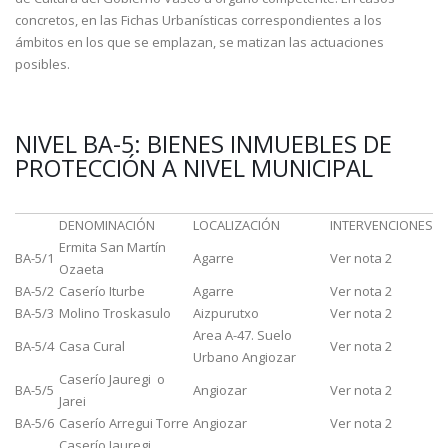
concretos, en las Fichas Urbanísticas correspondientes a los
ámbitos en los que se emplazan, se matizan las actuaciones
posibles.
NIVEL BA-5: BIENES INMUEBLES DE
PROTECCIÓN A NIVEL MUNICIPAL
DENOMINACIÓN
LOCALIZACIÓN
INTERVENCIONES
Ermita San Martín
BA-5/1
Agarre
Ver nota 2
Ozaeta
BA-5/2
Caserío Iturbe
Agarre
Ver nota 2
BA-5/3
Molino Troskasulo
Aizpurutxo
Ver nota 2
Area A-47. Suelo
BA-5/4
Casa Cural
Ver nota 2
Urbano Angiozar
Caserío Jauregi o
BA-5/5
Angiozar
Ver nota 2
Jarei
BA-5/6
Caserío Arregui Torre
Angiozar
Ver nota 2
Caserío Jauregi