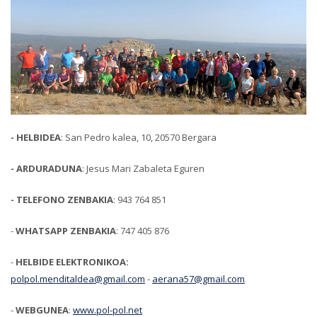
- HELBIDEA
: San Pedro kalea, 10, 20570 Bergara
- ARDURADUNA
: Jesus Mari Zabaleta Eguren
- TELEFONO ZENBAKIA
: 943 764 851
-
WHATSAPP ZENBAKIA
: 747 405 876
-
HELBIDE ELEKTRONIKOA:
polpol.menditaldea@gmail.com
-
aerana57@gmail.com
-
WEBGUNEA
:
www.pol-pol.net