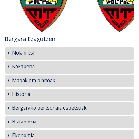
Bergara Ezagutzen
Nola iritsi
Kokapena
Mapak eta planoak
Historia
Bergarako pertsonaia ospetsuak
Biztanleria
Ekonomia