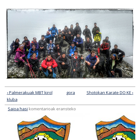
‹ Palmerakuak MBT kirol
gora
Shotokan Karate DO KE ›
kluba
Saioa hasi
komentarioak eransteko