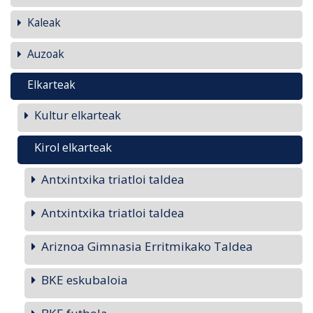
Kaleak
Auzoak
Elkarteak
Kultur elkarteak
Kirol elkarteak
Antxintxika triatloi taldea
Antxintxika triatloi taldea
Ariznoa Gimnasia Erritmikako Taldea
BKE eskubaloia