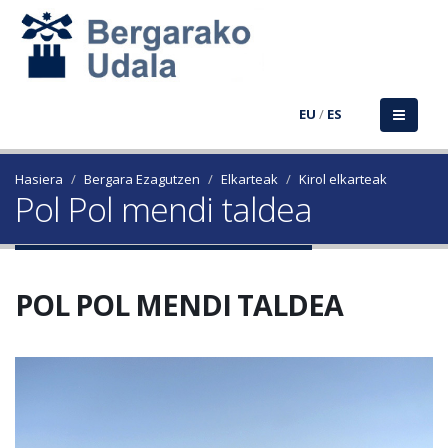
EU
/
ES
Hasiera
Bergara Ezagutzen
Elkarteak
Kirol elkarteak
Pol Pol mendi taldea
POL POL MENDI TALDEA