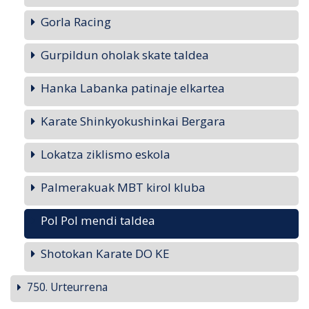
Gorla Racing
Gurpildun oholak skate taldea
Hanka Labanka patinaje elkartea
Karate Shinkyokushinkai Bergara
Lokatza ziklismo eskola
Palmerakuak MBT kirol kluba
Pol Pol mendi taldea
Shotokan Karate DO KE
750. Urteurrena