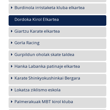
Burdinola irristaketa kluba elkartea
Dordoka Kirol Elkartea
Giartzu Karate elkartea
Gorla Racing
Gurpildun oholak skate taldea
Hanka Labanka patinaje elkartea
Karate Shinkyokushinkai Bergara
Lokatza ziklismo eskola
Palmerakuak MBT kirol kluba