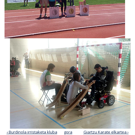
‹ Burdinola irristaketa kluba
gora
Giartzu Karate elkartea ›