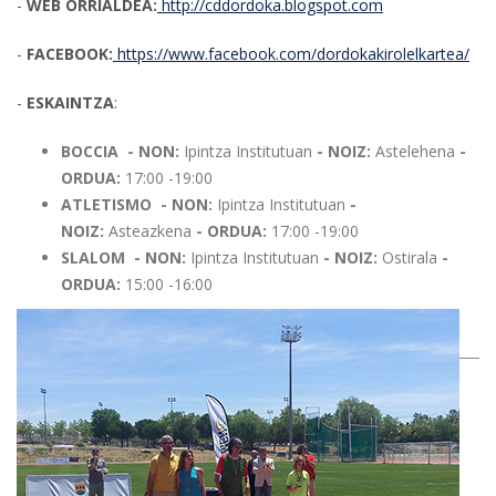
-
WEB ORRIALDEA:
http://cddordoka.blogspot.com
-
FACEBOOK:
https://www.facebook.com/dordokakirolelkartea/
-
ESKAINTZA
:
BOCCIA - NON:
Ipintza Institutuan
- NOIZ:
Astelehena
-
ORDUA:
17:00 -19:00
ATLETISMO - NON:
Ipintza Institutuan
-
NOIZ:
Asteazkena
- ORDUA:
17:00 -19:00
SLALOM - NON:
Ipintza Institutuan
- NOIZ:
Ostirala
-
ORDUA:
15:00 -16:00