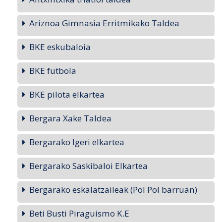
Ariznoa Gimnasia Erritmikako Taldea
BKE eskubaloia
BKE futbola
BKE pilota elkartea
Bergara Xake Taldea
Bergarako Igeri elkartea
Bergarako Saskibaloi Elkartea
Bergarako eskalatzaileak (Pol Pol barruan)
Beti Busti Piraguismo K.E