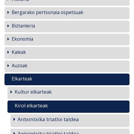
Bergarako pertsonaia ospetsuak
Biztanleria
Ekonomia
Kaleak
Auzoak
Elkarteak
Kultur elkarteak
Kirol elkarteak
Antxintxika triatloi taldea
Antxintxika triatloi taldea