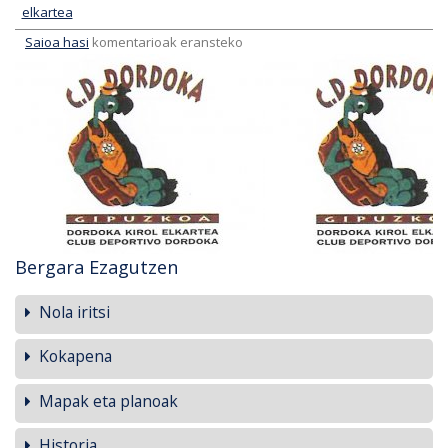
elkartea
Saioa hasi
komentarioak eransteko
Bergara Ezagutzen
Nola iritsi
Kokapena
Mapak eta planoak
Historia