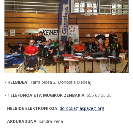
- HELBIDEA
: Ilarra bidea 2, Donostia (Xedea)
- TELEFONOA ETA MUGIKOR ZENBAKIA
: 655 67 35 25
-
HELBIDE ELEKTRONIKOA:
dordoka@aspacegi.org
-
ARDURADUNA
: Sandra Peña