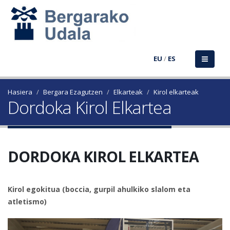
EU
/
ES
Hasiera
Bergara Ezagutzen
Elkarteak
Kirol elkarteak
Dordoka Kirol Elkartea
DORDOKA KIROL ELKARTEA
Kirol egokitua (boccia, gurpil ahulkiko slalom eta
atletismo)